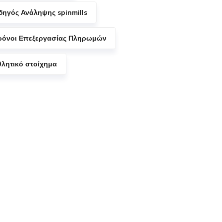
δηγός Ανάληψης spinmills
ρόνοι Επεξεργασίας Πληρωμών
θλητικό στοίχημα