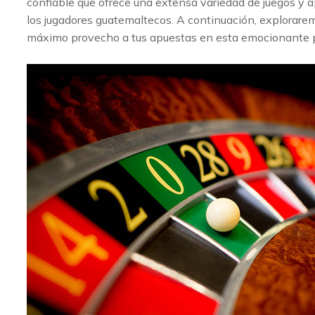
confiable que ofrece una extensa variedad de juegos y 
los jugadores guatemaltecos. A continuación, explorarem
máximo provecho a tus apuestas en esta emocionante 