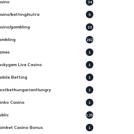
asino
34
asino/betting/nutra
5
asino/gambling
10
ambling
262
ames
1
uckygem Live Casino
1
obile Betting
1
ostbethungarianHungry
1
linko Casino
1
ublic
1,255
ainbet Casino Bonus
1