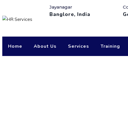
Skip
Jayanagar
Co
to
Banglore, India
G
content
Home
About Us
Services
Training
Apostar en vivo en d
saber para jugar en 