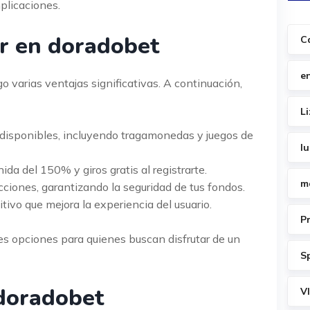
plicaciones.
ar en doradobet
C
e
o varias ventajas significativas. A continuación,
L
disponibles, incluyendo tragamonedas y juegos de
l
da del 150% y giros gratis al registrarte.
m
ciones, garantizando la seguridad de tus fondos.
tivo que mejora la experiencia del usuario.
P
es opciones para quienes buscan disfrutar de un
Sp
 doradobet
V