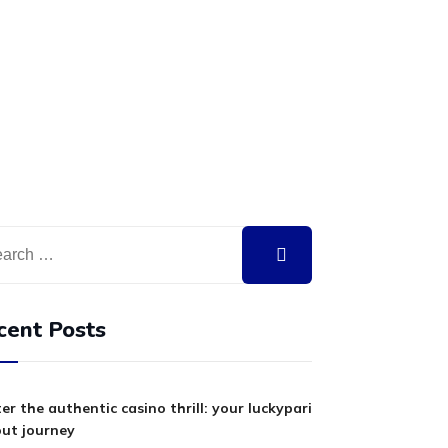
cent Posts
er the authentic casino thrill: your luckypari
ut journey