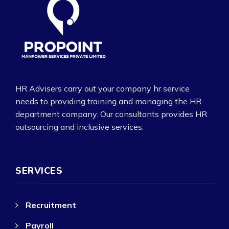
HR Advisers carry out your company hr service
needs to providing training and managing the HR
department company. Our consultants provides HR
outsourcing and inclusive services.
SERVICES
Recruitment
Payroll