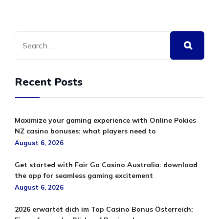
Recent Posts
Maximize your gaming experience with Online Pokies
NZ casino bonuses: what players need to
August 6, 2026
Get started with Fair Go Casino Australia: download
the app for seamless gaming excitement
August 6, 2026
2026 erwartet dich im Top Casino Bonus Österreich: