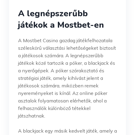
A legnépszerűbb
játékok a Mostbet-en
A Mostbet Casino gazdag játékfelhozatala
széleskörű választási lehetőségeket biztosít
a játékosok számára. A legnépszerűbb
játékok közé tartozik a póker, a blackjack és
a nyerőgépek. A póker szórakoztató és
stratégiai játék, amely kihívást jelent a
játékosok számára, miközben remek
nyereményeket is kínál. Az online póker
asztalok folyamatosan elérhetők, ahol a
felhasználók különböző tétekkel
játszhatnak.
A blackjack egy másik kedvelt játék, amely a