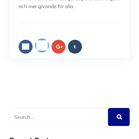
och mer givande för alla.