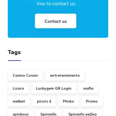
Tags
Casino Cossio
entretenimiento
Lizaro
Luckygem GR Login
mafia
melbet
pirots 4
Plinko
Promo
spinboss
Spinmills
Spinmills καζίνο