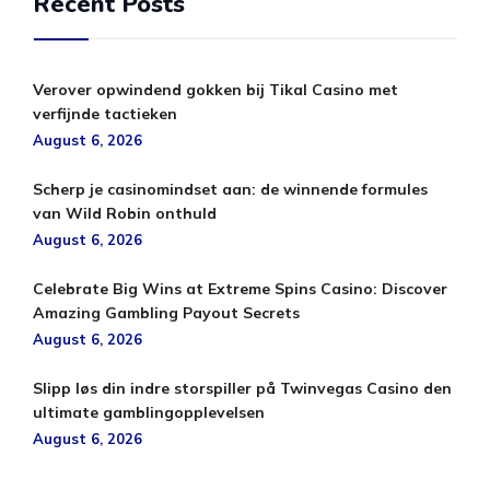
Recent Posts
Verover opwindend gokken bij Tikal Casino met
verfijnde tactieken
August 6, 2026
Scherp je casinomindset aan: de winnende formules
van Wild Robin onthuld
August 6, 2026
Celebrate Big Wins at Extreme Spins Casino: Discover
Amazing Gambling Payout Secrets
August 6, 2026
Slipp løs din indre storspiller på Twinvegas Casino den
ultimate gamblingopplevelsen
August 6, 2026