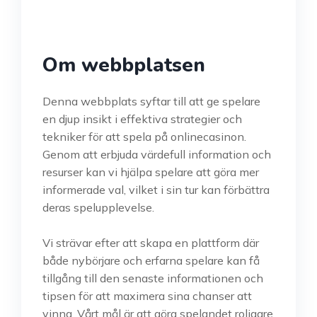
Om webbplatsen
Denna webbplats syftar till att ge spelare
en djup insikt i effektiva strategier och
tekniker för att spela på onlinecasinon.
Genom att erbjuda värdefull information och
resurser kan vi hjälpa spelare att göra mer
informerade val, vilket i sin tur kan förbättra
deras spelupplevelse.
Vi strävar efter att skapa en plattform där
både nybörjare och erfarna spelare kan få
tillgång till den senaste informationen och
tipsen för att maximera sina chanser att
vinna. Vårt mål är att göra spelandet roligare