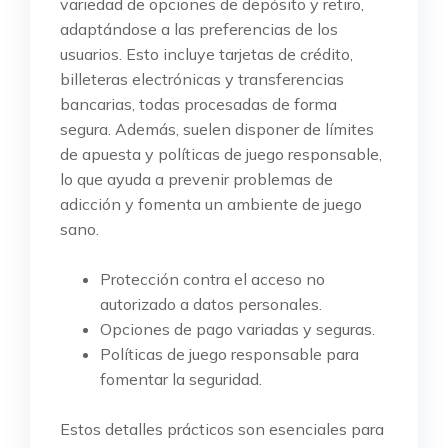
variedad de opciones de depósito y retiro,
adaptándose a las preferencias de los
usuarios. Esto incluye tarjetas de crédito,
billeteras electrónicas y transferencias
bancarias, todas procesadas de forma
segura. Además, suelen disponer de límites
de apuesta y políticas de juego responsable,
lo que ayuda a prevenir problemas de
adicción y fomenta un ambiente de juego
sano.
Protección contra el acceso no
autorizado a datos personales.
Opciones de pago variadas y seguras.
Políticas de juego responsable para
fomentar la seguridad.
Estos detalles prácticos son esenciales para