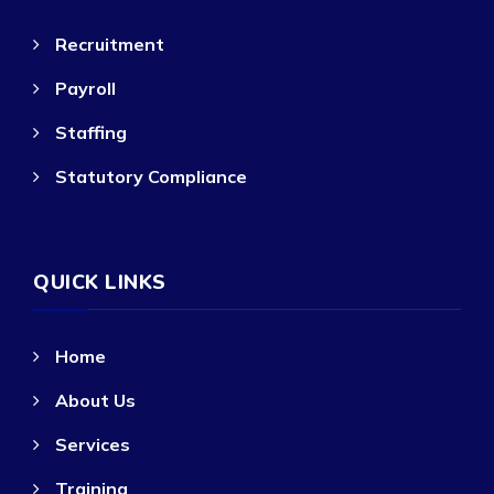
Recruitment
Payroll
Staffing
Statutory Compliance
QUICK LINKS
Home
About Us
Services
Training