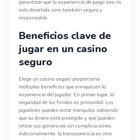
garantizar que la experiencia de juego sea no
solo divertida, sino también segura y
responsable.
Beneficios clave de
jugar en un casino
seguro
Elegir un casino seguro proporciona
múltiples beneficios que enriquecen la
experiencia del jugador. En primer lugar, la
seguridad de los fondos es primordial. Los
jugadores pueden estar tranquilos sabiendo
que su dinero está protegido y que pueden
retirar sus ganancias sin complicaciones.
Adicionalmente, la transparencia es otra