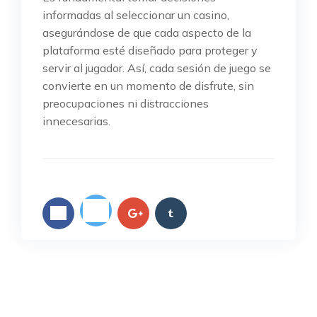
informadas al seleccionar un casino,
asegurándose de que cada aspecto de la
plataforma esté diseñado para proteger y
servir al jugador. Así, cada sesión de juego se
convierte en un momento de disfrute, sin
preocupaciones ni distracciones
innecesarias.