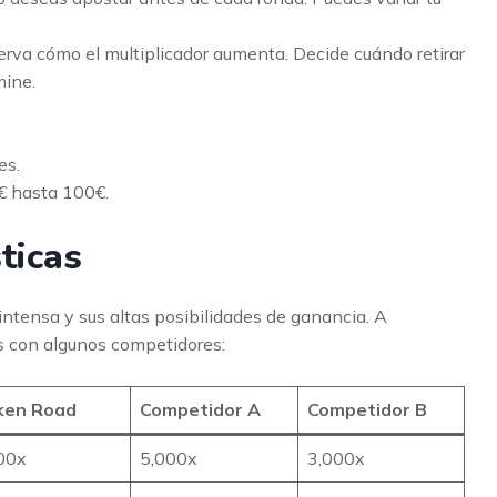
rva cómo el multiplicador aumenta. Decide cuándo retirar
mine.
es.
0€ hasta 100€.
ticas
intensa y sus altas posibilidades de ganancia. A
s con algunos competidores:
ken Road
Competidor A
Competidor B
00x
5,000x
3,000x