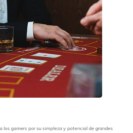
a los gamers por su simpleza y potencial de grandes