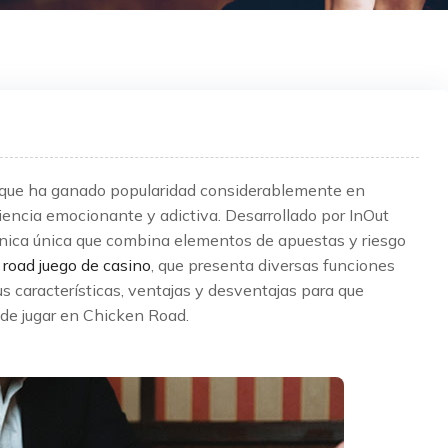
a que ha ganado popularidad considerablemente en
iencia emocionante y adictiva. Desarrollado por InOut
ánica única que combina elementos de apuestas y riesgo
 road juego de casino
, que presenta diversas funciones
s características, ventajas y desventajas para que
de jugar en Chicken Road.