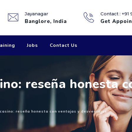
Jayanagar
Contact : +9
Banglore, India
Get Appoi
aining
Jobs
Contact Us
ino: reseña honesta c
casino: reseña honesta con ventajas y desventajas