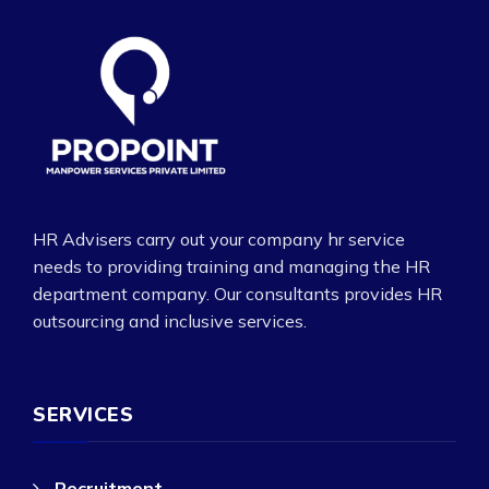
HR Advisers carry out your company hr service
needs to providing training and managing the HR
department company. Our consultants provides HR
outsourcing and inclusive services.
SERVICES
Recruitment