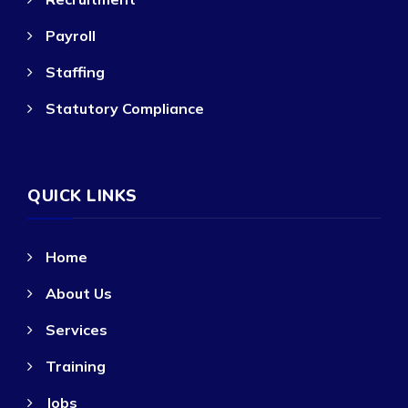
Payroll
Staffing
Statutory Compliance
QUICK LINKS
Home
About Us
Services
Training
Jobs