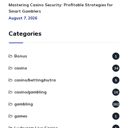
Mastering Casino Security: Profitable Strategies for
Smart Gamblers
August 7, 2026
Categories
Bonus
1
casino
34
casino/betting/nutra
5
casino/gambling
10
gambling
262
games
1