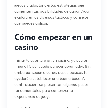
juegos y adoptar ciertas estrategias que
aumenten tus posibilidades de ganar. Aquí
exploraremos diversas tácticas y consejos
que puedes aplicar.
Cómo empezar en un
casino
Iniciar tu aventura en un casino, ya sea en
línea o físico, puede parecer abrumador. Sin
embargo, seguir algunos pasos básicos te
ayudará a establecer una buena base. A
continuación, se presentan algunos pasos
fundamentales para comenzar tu
experiencia de juego: