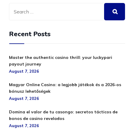
Recent Posts
Master the authentic casino thrill: your luckypari
payout journey
August 7, 2026
Magyar Online Casino: a legjobb játékok és a 2026-os
bónusz lehetőségek
August 7, 2026
Domina el valor de tu casongo: secretos tácticos de
bonos de casino revelados
August 7, 2026