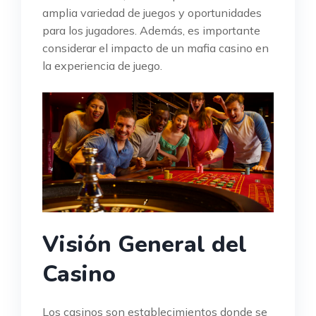
amplia variedad de juegos y oportunidades
para los jugadores. Además, es importante
considerar el impacto de un mafia casino en
la experiencia de juego.
Visión General del
Casino
Los casinos son establecimientos donde se