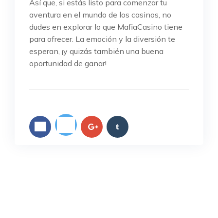
Así que, si estás listo para comenzar tu
aventura en el mundo de los casinos, no
dudes en explorar lo que MafiaCasino tiene
para ofrecer. La emoción y la diversión te
esperan, ¡y quizás también una buena
oportunidad de ganar!