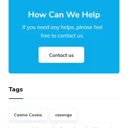
Tags
Casino Cossio
casongo