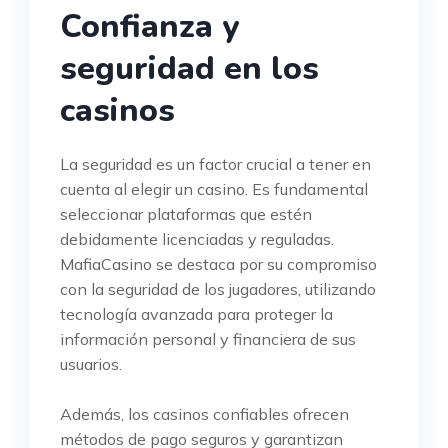
Confianza y
seguridad en los
casinos
La seguridad es un factor crucial a tener en
cuenta al elegir un casino. Es fundamental
seleccionar plataformas que estén
debidamente licenciadas y reguladas.
MafiaCasino se destaca por su compromiso
con la seguridad de los jugadores, utilizando
tecnología avanzada para proteger la
información personal y financiera de sus
usuarios.
Además, los casinos confiables ofrecen
métodos de pago seguros y garantizan