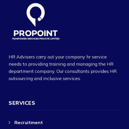
HR Advisers carry out your company hr service
needs to providing training and managing the HR
department company. Our consultants provides HR
outsourcing and inclusive services.
SERVICES
Recruitment