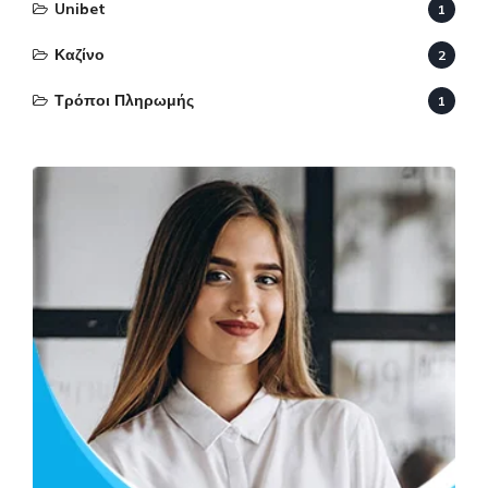
Unibet
1
Καζίνο
2
Τρόποι Πληρωμής
1