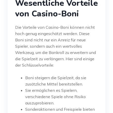
Wesentliche Vorteile
von Casino-Boni
Die Vorteile von Casino-Boni können nicht
hoch genug eingeschätzt werden. Diese
Boni sind nicht nur ein Anreiz für neue
Spieler, sondern auch ein wertvolles
Werkzeug, um die Bankroll zu erweitern und
die Spielzeit zu verlängern. Hier sind einige
der Schlüsselvorteile:
Boni steigern die Spielzeit, da sie
zusätzliche Mittel bereitstellen.
Sie ermöglichen es Spielern,
verschiedene Spiele ohne Risiko
auszuprobieren.
Sonderaktionen und Freispiele bieten