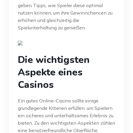
geben Tipps, wie Spieler diese optimal
nutzen können, um ihre Gewinnchancen zu
erhöhen und gleichzeitig die
Spielunterhaltung zu genießen.
Die wichtigsten
Aspekte eines
Casinos
Ein gutes Online-Casino sollte einige
grundlegende Kriterien erfüllen, um Spielern
ein sicheres und unterhaltsames Erlebnis zu
bieten. Zu den wichtigsten Aspekten zählen
eine benutzerfreundliche Oberfläche,