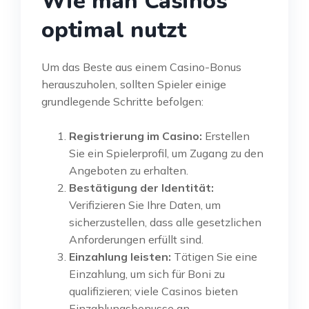
Wie man Casinos
optimal nutzt
Um das Beste aus einem Casino-Bonus
herauszuholen, sollten Spieler einige
grundlegende Schritte befolgen:
Registrierung im Casino:
Erstellen
Sie ein Spielerprofil, um Zugang zu den
Angeboten zu erhalten.
Bestätigung der Identität:
Verifizieren Sie Ihre Daten, um
sicherzustellen, dass alle gesetzlichen
Anforderungen erfüllt sind.
Einzahlung leisten:
Tätigen Sie eine
Einzahlung, um sich für Boni zu
qualifizieren; viele Casinos bieten
Einzahlungsbonusse an.