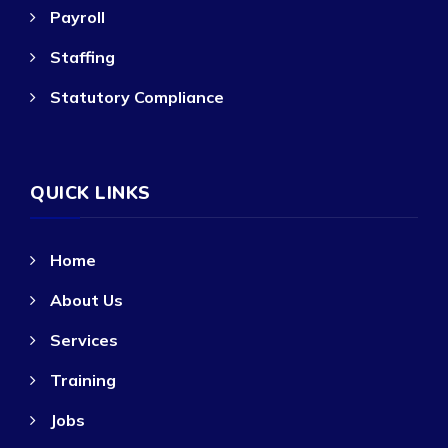
Payroll
Staffing
Statutory Compliance
QUICK LINKS
Home
About Us
Services
Training
Jobs