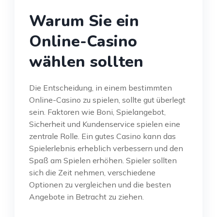
Warum Sie ein
Online-Casino
wählen sollten
Die Entscheidung, in einem bestimmten
Online-Casino zu spielen, sollte gut überlegt
sein. Faktoren wie Boni, Spielangebot,
Sicherheit und Kundenservice spielen eine
zentrale Rolle. Ein gutes Casino kann das
Spielerlebnis erheblich verbessern und den
Spaß am Spielen erhöhen. Spieler sollten
sich die Zeit nehmen, verschiedene
Optionen zu vergleichen und die besten
Angebote in Betracht zu ziehen.