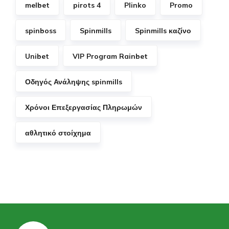
melbet
pirots 4
Plinko
Promo
spinboss
Spinmills
Spinmills καζίνο
Unibet
VIP Program Rainbet
Οδηγός Ανάληψης spinmills
Χρόνοι Επεξεργασίας Πληρωμών
αθλητικό στοίχημα