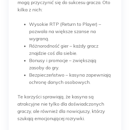
mogą przyczynić się do sukcesu gracza. Oto
kilka z nich:
Wysokie RTP (Return to Player) –
pozwala na większe szanse na
wygraną.
Różnorodność gier – każdy gracz
znajdzie coś dla siebie.
Bonusy i promocje – zwiększają
zasoby do gry.
Bezpieczeństwo – kasyna zapewniają
ochronę danych osobowych.
Te korzyści sprawiają, że kasyna są
atrakcyjne nie tylko dla doświadczonych
graczy, ale również dla nowicjuszy, którzy
szukają emocjonującej rozrywki.