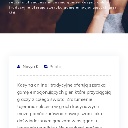
secrets of success in casino games Kasyna online i
tradycyjne oferują szeroką gamę emocjonujących gier,
któ
Navya K
Public
Kasyna online i tradycyjne oferują szeroką
gamę emocjonujących gier, które przyciągają
graczy z całego świata. Zrozumienie
tajemnic sukcesu w grach kasynowych
może pomóc zarówno nowicjuszom, jak i
doświadczonym graczom w osiąganiu
lepszych wyników. Na przykład, możesz