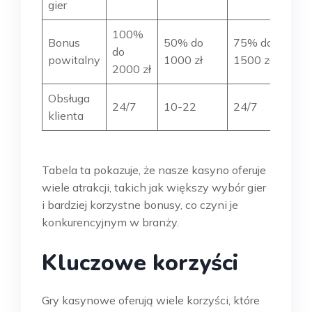
gier
100%
Bonus
50% do
75% do
do
powitalny
1000 zł
1500 zł
2000 zł
Obsługa
24/7
10-22
24/7
klienta
Tabela ta pokazuje, że nasze kasyno oferuje
wiele atrakcji, takich jak większy wybór gier
i bardziej korzystne bonusy, co czyni je
konkurencyjnym w branży.
Kluczowe korzyści
Gry kasynowe oferują wiele korzyści, które