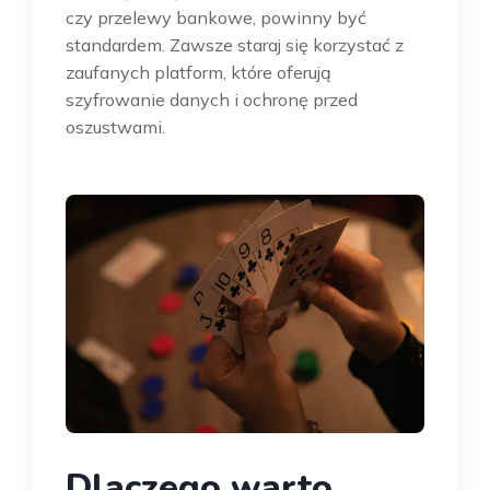
czy przelewy bankowe, powinny być
standardem. Zawsze staraj się korzystać z
zaufanych platform, które oferują
szyfrowanie danych i ochronę przed
oszustwami.
Dlaczego warto