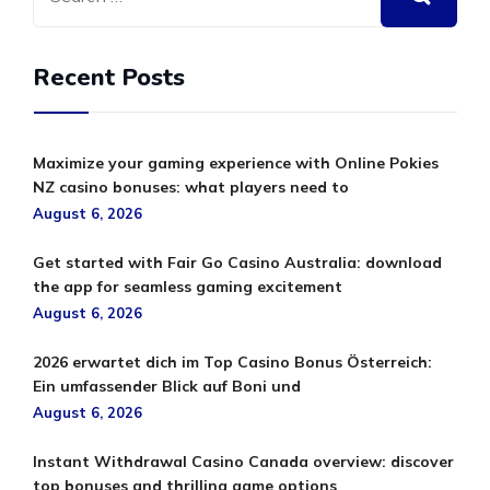
Recent Posts
Maximize your gaming experience with Online Pokies
NZ casino bonuses: what players need to
August 6, 2026
Get started with Fair Go Casino Australia: download
the app for seamless gaming excitement
August 6, 2026
2026 erwartet dich im Top Casino Bonus Österreich:
Ein umfassender Blick auf Boni und
August 6, 2026
Instant Withdrawal Casino Canada overview: discover
top bonuses and thrilling game options