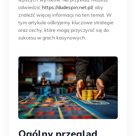
odwiedzić
https://dudespin.net.pl/
, aby
znaleźć więcej informacji na ten temat. W
tym artykule odkryjemy kluczowe strategie
oraz cechy, które mogą przyczynić się do
sukcesu w grach kasynowych.
Ogólny przegląd