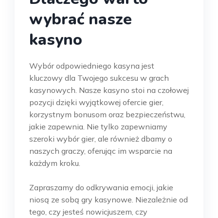
wybrać nasze
kasyno
Wybór odpowiedniego kasyna jest
kluczowy dla Twojego sukcesu w grach
kasynowych. Nasze kasyno stoi na czołowej
pozycji dzięki wyjątkowej ofercie gier,
korzystnym bonusom oraz bezpieczeństwu,
jakie zapewnia. Nie tylko zapewniamy
szeroki wybór gier, ale również dbamy o
naszych graczy, oferując im wsparcie na
każdym kroku.
Zapraszamy do odkrywania emocji, jakie
niosą ze sobą gry kasynowe. Niezależnie od
tego, czy jesteś nowicjuszem, czy