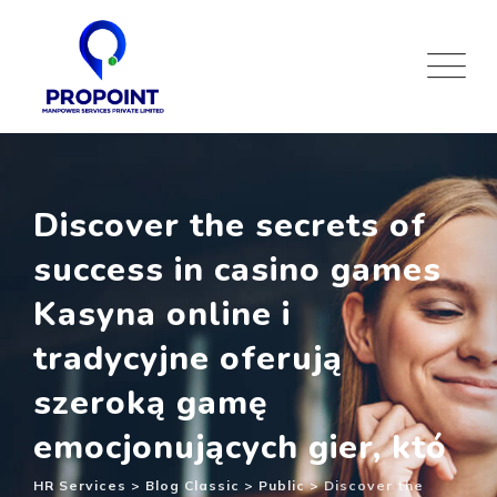
Skip
to
content
Discover the secrets of
success in casino games
Kasyna online i
tradycyjne oferują
szeroką gamę
emocjonujących gier, któ
HR Services
>
Blog Classic
>
Public
>
Discover the