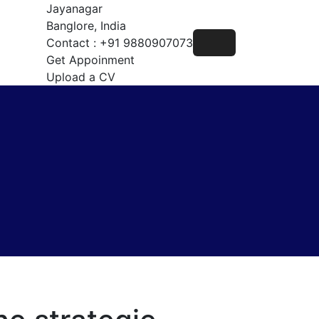
Jayanagar
Banglore, India
Contact : +91 9880907073
Get Appoinment
Upload a CV