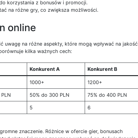
do korzystania z bonusów i promocji.
ć na różne gry, co zwiększa możliwości.
n online
ić uwagę na różne aspekty, które mogą wpływać na jakość
 porównuje kilka ważnych cech:
Konkurent A
Konkurent B
1000+
1200+
 PLN
50% do 300 PLN
75% do 400 PLN
5
6
gromne znaczenie. Różnice w ofercie gier, bonusach