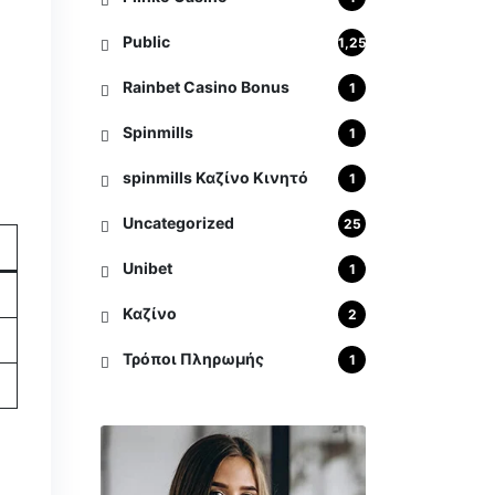
Public
1,255
Rainbet Casino Bonus
1
Spinmills
1
spinmills Καζίνο Κινητό
1
Uncategorized
25
Unibet
1
Καζίνο
2
Τρόποι Πληρωμής
1