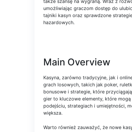
także szansę na wygraną. Wraz z rozwo
umożliwiając graczom dostęp do ulubi
tajniki kasyn oraz sprawdzone strateg
hazardowych.
Main Overview
Kasyna, zarówno tradycyjne, jak i onli
grach losowych, takich jak poker, rule
bonusowe i strategie, które przyciąga
gier to kluczowe elementy, które mog
podejściu, strategiach i umiejętności,
większa.
Warto również zauważyć, że nowe kasyn