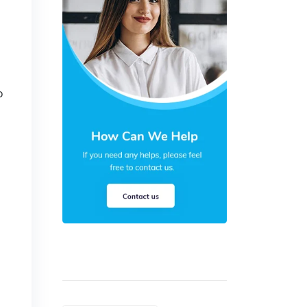
o
Tags