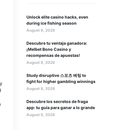
y
Unlock elite casino hacks, even
during ice fishing season
August 8, 2026
Descubre tu ventaja ganadora:
¡Melbet Bono Casino y
recompensas de apuestas!
August 8, 2026
Study disruptive 스포츠 베팅 to
fight for higher gambling winnings
ty
August 8, 2026
d
Descubre los secretos de fraga
e
app: tu guía para ganar a lo grande
August 8, 2026
Categories