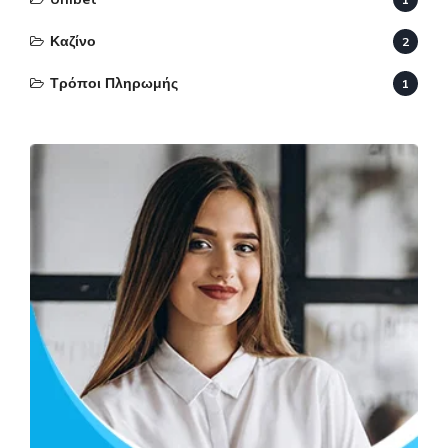
Καζίνο
2
Τρόποι Πληρωμής
1