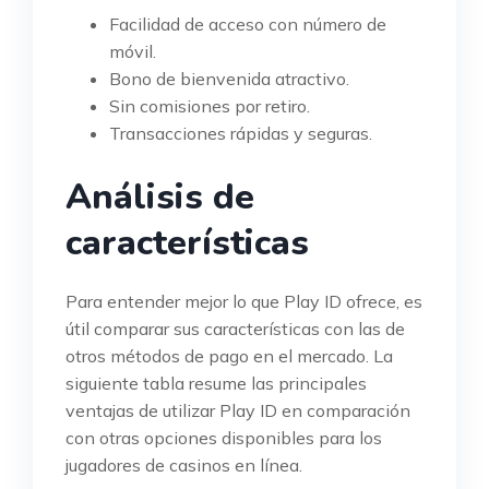
Facilidad de acceso con número de
móvil.
Bono de bienvenida atractivo.
Sin comisiones por retiro.
Transacciones rápidas y seguras.
Análisis de
características
Para entender mejor lo que Play ID ofrece, es
útil comparar sus características con las de
otros métodos de pago en el mercado. La
siguiente tabla resume las principales
ventajas de utilizar Play ID en comparación
con otras opciones disponibles para los
jugadores de casinos en línea.