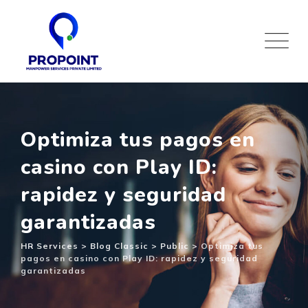
Skip
to
content
Optimiza tus pagos en
casino con Play ID:
rapidez y seguridad
garantizadas
HR Services
>
Blog Classic
>
Public
>
Optimiza tus
pagos en casino con Play ID: rapidez y seguridad
garantizadas