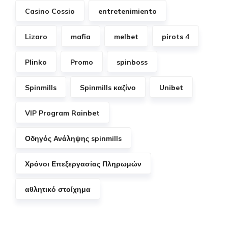
Casino Cossio
entretenimiento
Lizaro
mafia
melbet
pirots 4
Plinko
Promo
spinboss
Spinmills
Spinmills καζίνο
Unibet
VIP Program Rainbet
Οδηγός Ανάληψης spinmills
Χρόνοι Επεξεργασίας Πληρωμών
αθλητικό στοίχημα