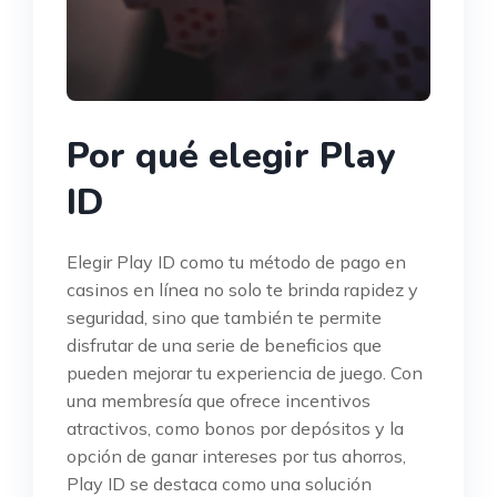
Por qué elegir Play
ID
Elegir Play ID como tu método de pago en
casinos en línea no solo te brinda rapidez y
seguridad, sino que también te permite
disfrutar de una serie de beneficios que
pueden mejorar tu experiencia de juego. Con
una membresía que ofrece incentivos
atractivos, como bonos por depósitos y la
opción de ganar intereses por tus ahorros,
Play ID se destaca como una solución