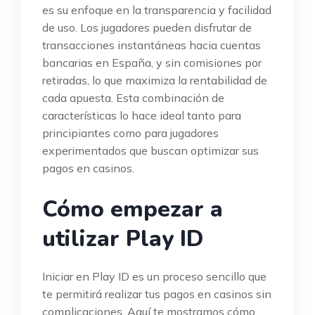
es su enfoque en la transparencia y facilidad
de uso. Los jugadores pueden disfrutar de
transacciones instantáneas hacia cuentas
bancarias en España, y sin comisiones por
retiradas, lo que maximiza la rentabilidad de
cada apuesta. Esta combinación de
características lo hace ideal tanto para
principiantes como para jugadores
experimentados que buscan optimizar sus
pagos en casinos.
Cómo empezar a
utilizar Play ID
Iniciar en Play ID es un proceso sencillo que
te permitirá realizar tus pagos en casinos sin
complicaciones. Aquí te mostramos cómo