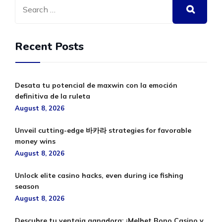
Recent Posts
Desata tu potencial de maxwin con la emoción
definitiva de la ruleta
August 8, 2026
Unveil cutting-edge 바카라 strategies for favorable
money wins
August 8, 2026
Unlock elite casino hacks, even during ice fishing
season
August 8, 2026
Descubre tu ventaja ganadora: ¡Melbet Bono Casino y