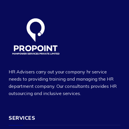
HR Advisers carry out your company hr service
needs to providing training and managing the HR
department company. Our consultants provides HR
outsourcing and inclusive services.
SERVICES