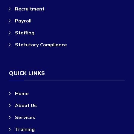
Recruitment
Payroll
Staffing
Statutory Compliance
QUICK LINKS
Home
About Us
Services
Training