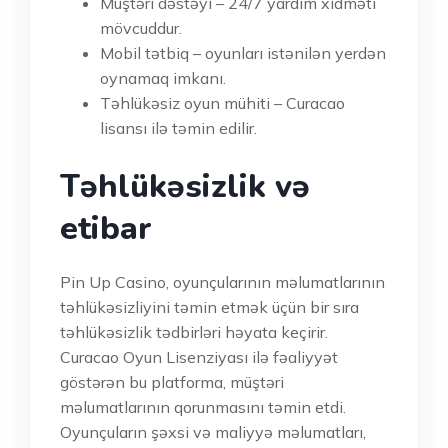
Müştəri dəstəyi – 24/7 yardım xidməti
mövcuddur.
Mobil tətbiq – oyunları istənilən yerdən
oynamaq imkanı.
Təhlükəsiz oyun mühiti – Curacao
lisansı ilə təmin edilir.
Təhlükəsizlik və
etibar
Pin Up Casino, oyunçularının məlumatlarının
təhlükəsizliyini təmin etmək üçün bir sıra
təhlükəsizlik tədbirləri həyata keçirir.
Curacao Oyun Lisenziyası ilə fəaliyyət
göstərən bu platforma, müştəri
məlumatlarının qorunmasını təmin etdi.
Oyunçuların şəxsi və maliyyə məlumatları,