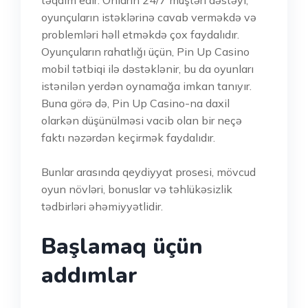
oyunçuların istəklərinə cavab verməkdə və
problemləri həll etməkdə çox faydalıdır.
Oyunçuların rahatlığı üçün, Pin Up Casino
mobil tətbiqi ilə dəstəklənir, bu da oyunları
istənilən yerdən oynamağa imkan tanıyır.
Buna görə də, Pin Up Casino-na daxil
olarkən düşünülməsi vacib olan bir neçə
faktı nəzərdən keçirmək faydalıdır.
Bunlar arasında qeydiyyat prosesi, mövcud
oyun növləri, bonuslar və təhlükəsizlik
tədbirləri əhəmiyyətlidir.
Başlamaq üçün
addımlar