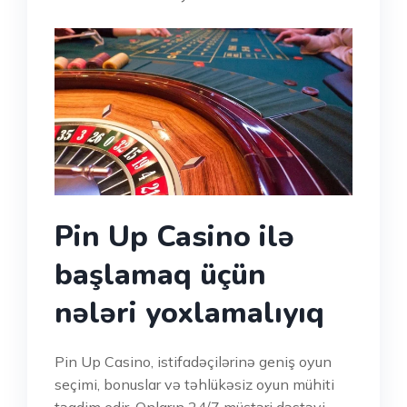
Pin Up Casino ilə
başlamaq üçün
nələri yoxlamalıyıq
Pin Up Casino, istifadəçilərinə geniş oyun
seçimi, bonuslar və təhlükəsiz oyun mühiti
təqdim edir. Onların 24/7 müştəri dəstəyi,