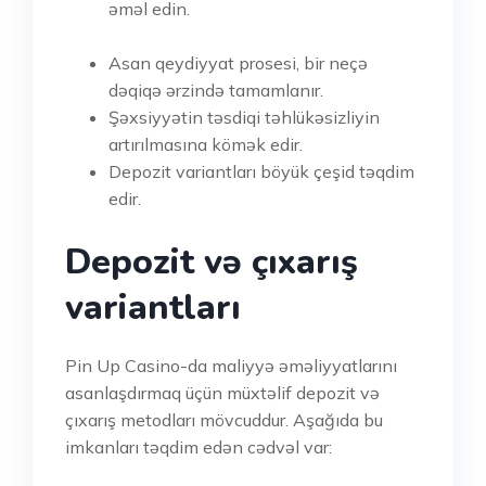
əməl edin.
Asan qeydiyyat prosesi, bir neçə
dəqiqə ərzində tamamlanır.
Şəxsiyyətin təsdiqi təhlükəsizliyin
artırılmasına kömək edir.
Depozit variantları böyük çeşid təqdim
edir.
Depozit və çıxarış
variantları
Pin Up Casino-da maliyyə əməliyyatlarını
asanlaşdırmaq üçün müxtəlif depozit və
çıxarış metodları mövcuddur. Aşağıda bu
imkanları təqdim edən cədvəl var: