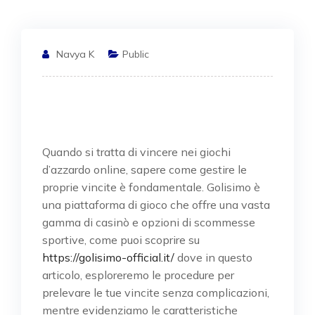
Navya K
Public
Quando si tratta di vincere nei giochi
d’azzardo online, sapere come gestire le
proprie vincite è fondamentale. Golisimo è
una piattaforma di gioco che offre una vasta
gamma di casinò e opzioni di scommesse
sportive, come puoi scoprire su
https://golisimo-official.it/
dove in questo
articolo, esploreremo le procedure per
prelevare le tue vincite senza complicazioni,
mentre evidenziamo le caratteristiche