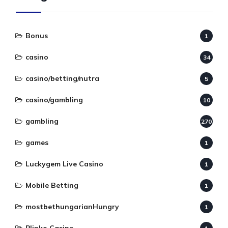
Bonus
1
casino
34
casino/betting/nutra
5
casino/gambling
10
gambling
270
games
1
Luckygem Live Casino
1
Mobile Betting
1
mostbethungarianHungry
1