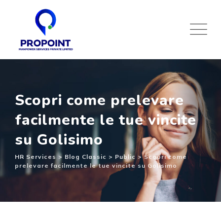
Skip
to
content
Scopri come prelevare
facilmente le tue vincite
su Golisimo
HR Services
>
Blog Classic
>
Public
>
Scopri come
prelevare facilmente le tue vincite su Golisimo