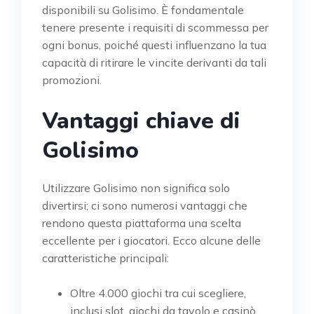
disponibili su Golisimo. È fondamentale
tenere presente i requisiti di scommessa per
ogni bonus, poiché questi influenzano la tua
capacità di ritirare le vincite derivanti da tali
promozioni.
Vantaggi chiave di
Golisimo
Utilizzare Golisimo non significa solo
divertirsi; ci sono numerosi vantaggi che
rendono questa piattaforma una scelta
eccellente per i giocatori. Ecco alcune delle
caratteristiche principali:
Oltre 4.000 giochi tra cui scegliere,
inclusi slot, giochi da tavolo e casinò