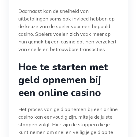
Daarnaast kan de snelheid van
uitbetalingen soms ook invloed hebben op
de keuze van de speler voor een bepaald
casino. Spelers voelen zich vaak meer op
hun gemak bij een casino dat hen verzekert
van snelle en betrouwbare transacties.
Hoe te starten met
geld opnemen bij
een online casino
Het proces van geld opnemen bij een online
casino kan eenvoudig zijn, mits je de juiste
stappen volgt. Hier zijn de stappen die je
kunt nemen om snel en veilig je geld op te