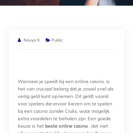
Navya K
Public
Wanneer je speelt bij een online casino, is
het van cruciaal belang dat je zowel snel als
veilig geld kunt opnemen. Dit geldt vooral
voor spelers die ervoor kiezen om te spelen
bij een casino zonder Cruks, waar mogelijk
extra voordelen te behalen zijn. Een goede
keuze is het
beste online casino
, dat niet