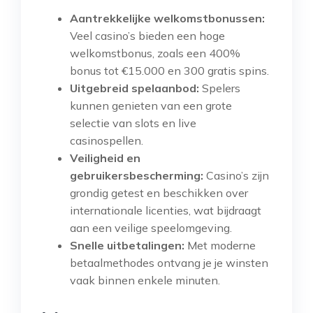
Aantrekkelijke welkomstbonussen:
Veel casino’s bieden een hoge
welkomstbonus, zoals een 400%
bonus tot €15.000 en 300 gratis spins.
Uitgebreid spelaanbod:
Spelers
kunnen genieten van een grote
selectie van slots en live
casinospellen.
Veiligheid en
gebruikersbescherming:
Casino’s zijn
grondig getest en beschikken over
internationale licenties, wat bijdraagt
aan een veilige speelomgeving.
Snelle uitbetalingen:
Met moderne
betaalmethodes ontvang je je winsten
vaak binnen enkele minuten.