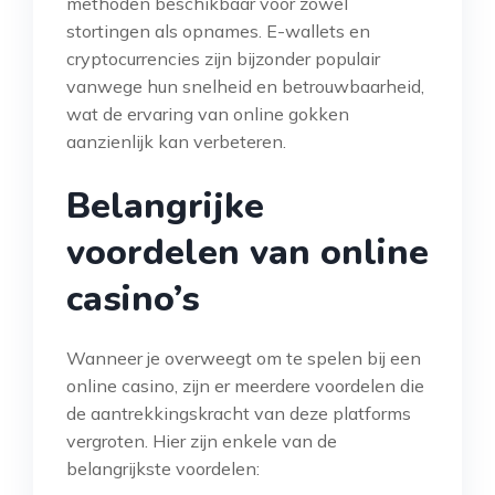
methoden beschikbaar voor zowel
stortingen als opnames. E-wallets en
cryptocurrencies zijn bijzonder populair
vanwege hun snelheid en betrouwbaarheid,
wat de ervaring van online gokken
aanzienlijk kan verbeteren.
Belangrijke
voordelen van online
casino’s
Wanneer je overweegt om te spelen bij een
online casino, zijn er meerdere voordelen die
de aantrekkingskracht van deze platforms
vergroten. Hier zijn enkele van de
belangrijkste voordelen: