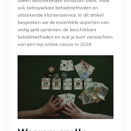
alleen aantrekkelijke bonussen biedt, maar
ook betrouwbare betaalmethoden en
uitstekende klantenservice. In dit artikel
bespreken we de essentiële aspecten van
veilig geld opnemen, de beschikbare
betaalmethoden en wat je kunt verwachten
van een top online casino in 2026.