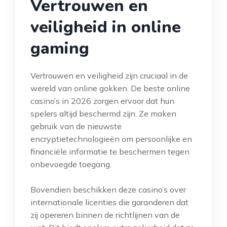
Vertrouwen en
veiligheid in online
gaming
Vertrouwen en veiligheid zijn cruciaal in de
wereld van online gokken. De beste online
casino’s in 2026 zorgen ervoor dat hun
spelers altijd beschermd zijn. Ze maken
gebruik van de nieuwste
encryptietechnologieën om persoonlijke en
financiële informatie te beschermen tegen
onbevoegde toegang.
Bovendien beschikken deze casino’s over
internationale licenties die garanderen dat
zij opereren binnen de richtlijnen van de