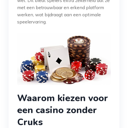
wet. Dit biedt spelers extra zekerheid dat ze
met een betrouwbaar en erkend platform
werken, wat bijdraagt aan een optimale
speelervaring.
Waarom kiezen voor
een casino zonder
Cruks