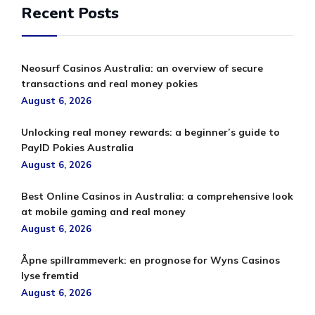
Recent Posts
Neosurf Casinos Australia: an overview of secure
transactions and real money pokies
August 6, 2026
Unlocking real money rewards: a beginner’s guide to
PayID Pokies Australia
August 6, 2026
Best Online Casinos in Australia: a comprehensive look
at mobile gaming and real money
August 6, 2026
Åpne spillrammeverk: en prognose for Wyns Casinos
lyse fremtid
August 6, 2026