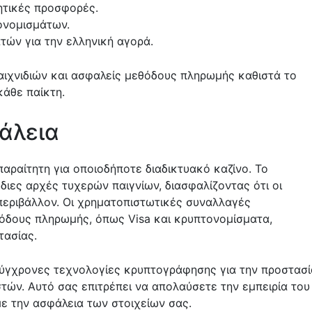
ητικές προσφορές.
ονομισμάτων.
ών για την ελληνική αγορά.
αιχνιδιών και ασφαλείς μεθόδους πληρωμής καθιστά το
κάθε παίκτη.
φάλεια
παραίτητη για οποιοδήποτε διαδικτυακό καζίνο. Το
διες αρχές τυχερών παιγνίων, διασφαλίζοντας ότι οι
εριβάλλον. Οι χρηματοπιστωτικές συναλλαγές
θόδους πληρωμής, όπως Visa και κρυπτονομίσματα,
τασίας.
σύγχρονες τεχνολογίες κρυπτογράφησης για την προστασί
ν. Αυτό σας επιτρέπει να απολαύσετε την εμπειρία του
ε την ασφάλεια των στοιχείων σας.