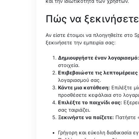
και την ιδιωτικότητα των χρηστών.
Πώς να ξεκινήσετε
Αν είστε έτοιμοι να πλοηγηθείτε στο 
ξεκινήσετε την εμπειρία σας:
Δημιουργήστε έναν λογαριασμό:
στοιχεία.
Επιβεβαιώστε τις λεπτομέρειες
λογαριασμού σας.
Κάντε μια κατάθεση:
Επιλέξτε μί
προσθέσετε κεφάλαια στο λογαρι
Επιλέξτε το παιχνίδι σας:
Εξερευ
σας ταιριάζει.
Ξεκινήστε να παίζετε:
Πατήστε «
Γρήγορη και εύκολη διαδικασία ε