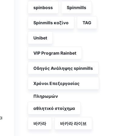
spinboss
Spinmills
Spinmills καζίνο
TAG
Unibet
VIP Program Rainbet
Οδηγός Ανάληψης spinmills
Χρόνοι Επεξεργασίας
Πληρωμών
αθλητικό στοίχημα
α
바카라
바카라 라이브