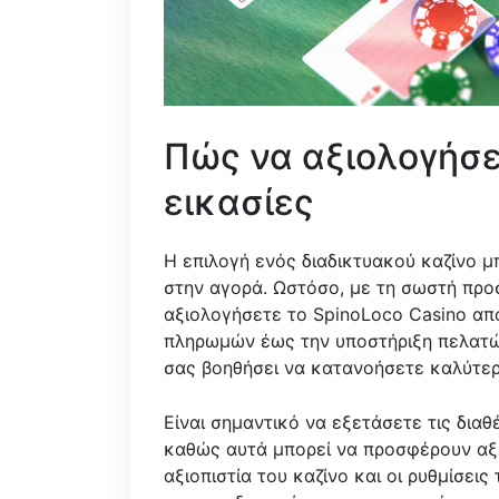
Πώς να αξιολογήσε
εικασίες
Η επιλογή ενός διαδικτυακού καζίνο μ
στην αγορά. Ωστόσο, με τη σωστή προσ
αξιολογήσετε το SpinoLoco Casino αποτ
πληρωμών έως την υποστήριξη πελατών
σας βοηθήσει να κατανοήσετε καλύτερα
Είναι σημαντικό να εξετάσετε τις δια
καθώς αυτά μπορεί να προσφέρουν αξία
αξιοπιστία του καζίνο και οι ρυθμίσεις