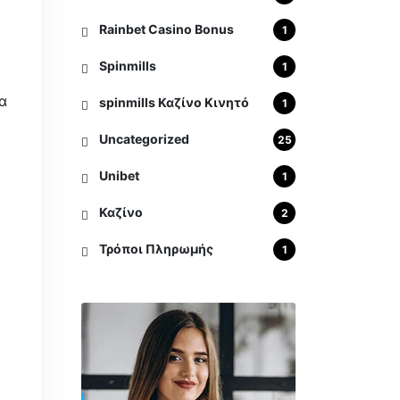
Rainbet Casino Bonus
1
Spinmills
1
α
spinmills Καζίνο Κινητό
1
Uncategorized
25
Unibet
1
Καζίνο
2
Τρόποι Πληρωμής
1