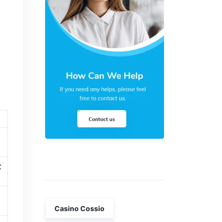
Tags
ς
Casino Cossio