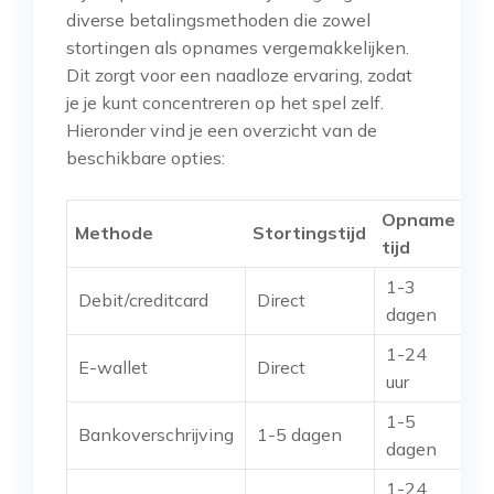
diverse betalingsmethoden die zowel
stortingen als opnames vergemakkelijken.
Dit zorgt voor een naadloze ervaring, zodat
je je kunt concentreren op het spel zelf.
Hieronder vind je een overzicht van de
beschikbare opties:
Opname
Methode
Stortingstijd
Li
tijd
1-3
Mi
Debit/creditcard
Direct
dagen
€
1-24
Mi
E-wallet
Direct
uur
€
1-5
Mi
Bankoverschrijving
1-5 dagen
dagen
€
1-24
Mi