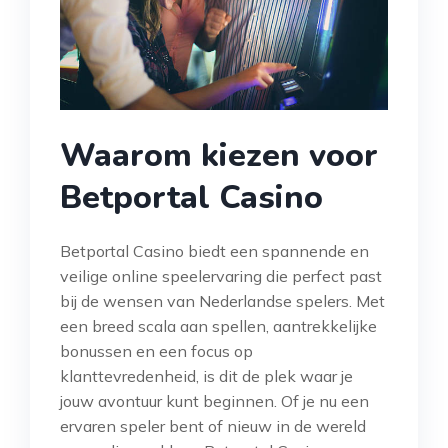
Waarom kiezen voor
Betportal Casino
Betportal Casino biedt een spannende en
veilige online speelervaring die perfect past
bij de wensen van Nederlandse spelers. Met
een breed scala aan spellen, aantrekkelijke
bonussen en een focus op
klanttevredenheid, is dit de plek waar je
jouw avontuur kunt beginnen. Of je nu een
ervaren speler bent of nieuw in de wereld