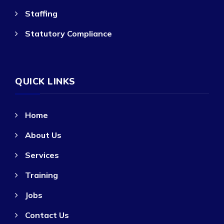
Staffing
Statutory Compliance
QUICK LINKS
Home
About Us
Services
Training
Jobs
Contact Us