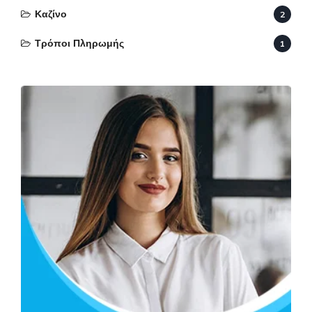
Καζίνο
2
Τρόποι Πληρωμής
1