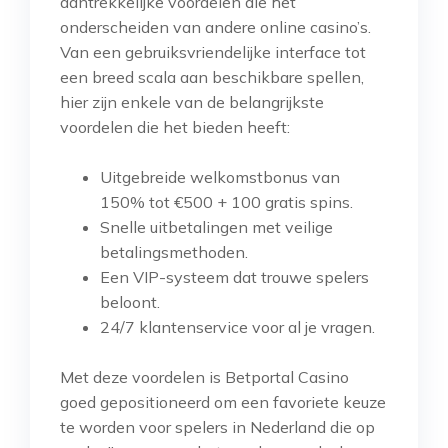
aantrekkelijke voordelen die het
onderscheiden van andere online casino’s.
Van een gebruiksvriendelijke interface tot
een breed scala aan beschikbare spellen,
hier zijn enkele van de belangrijkste
voordelen die het bieden heeft:
Uitgebreide welkomstbonus van
150% tot €500 + 100 gratis spins.
Snelle uitbetalingen met veilige
betalingsmethoden.
Een VIP-systeem dat trouwe spelers
beloont.
24/7 klantenservice voor al je vragen.
Met deze voordelen is Betportal Casino
goed gepositioneerd om een favoriete keuze
te worden voor spelers in Nederland die op