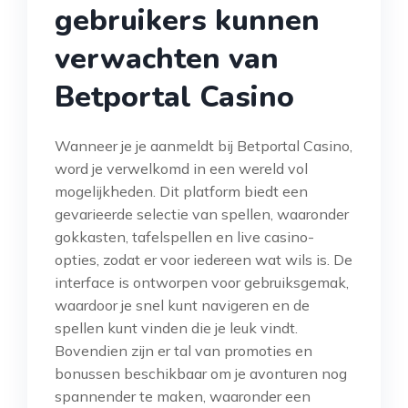
gebruikers kunnen
verwachten van
Betportal Casino
Wanneer je je aanmeldt bij Betportal Casino,
word je verwelkomd in een wereld vol
mogelijkheden. Dit platform biedt een
gevarieerde selectie van spellen, waaronder
gokkasten, tafelspellen en live casino-
opties, zodat er voor iedereen wat wils is. De
interface is ontworpen voor gebruiksgemak,
waardoor je snel kunt navigeren en de
spellen kunt vinden die je leuk vindt.
Bovendien zijn er tal van promoties en
bonussen beschikbaar om je avonturen nog
spannender te maken, waaronder een