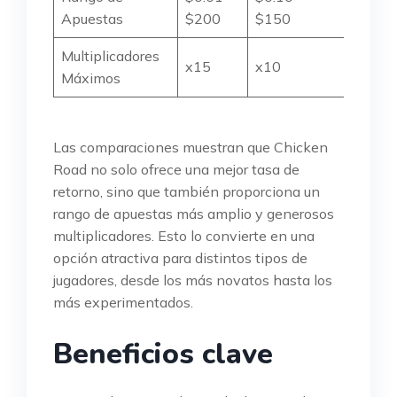
Apuestas
$200
$150
$100
Multiplicadores
x15
x10
x8
Máximos
Las comparaciones muestran que Chicken
Road no solo ofrece una mejor tasa de
retorno, sino que también proporciona un
rango de apuestas más amplio y generosos
multiplicadores. Esto lo convierte en una
opción atractiva para distintos tipos de
jugadores, desde los más novatos hasta los
más experimentados.
Beneficios clave