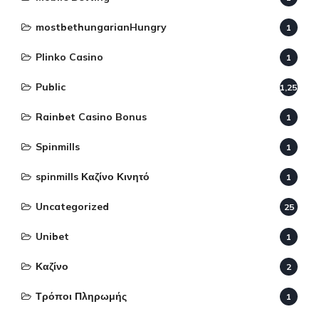
mostbethungarianHungry
1
Plinko Casino
1
Public
1,255
Rainbet Casino Bonus
1
Spinmills
1
spinmills Καζίνο Κινητό
1
Uncategorized
25
Unibet
1
Καζίνο
2
Τρόποι Πληρωμής
1