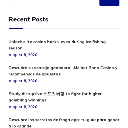
Recent Posts
Unlock elite casino hacks, even during ice fishing
season
August 8, 2026
Descubre tu ventaja ganadora: ¡Melbet Bono Casino y
recompensas de apuestas!
August 8, 2026
Study disruptive 스포츠 베팅 to fight for higher
gambling winnings
August 8, 2026
Descubre los secretos de fraga app: tu guía para ganar
a lo grande