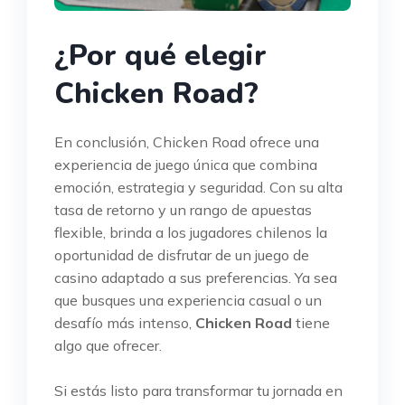
¿Por qué elegir
Chicken Road?
En conclusión, Chicken Road ofrece una
experiencia de juego única que combina
emoción, estrategia y seguridad. Con su alta
tasa de retorno y un rango de apuestas
flexible, brinda a los jugadores chilenos la
oportunidad de disfrutar de un juego de
casino adaptado a sus preferencias. Ya sea
que busques una experiencia casual o un
desafío más intenso,
Chicken Road
tiene
algo que ofrecer.
Si estás listo para transformar tu jornada en