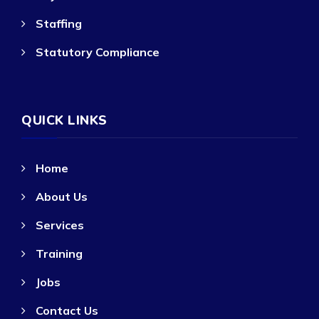
Staffing
Statutory Compliance
QUICK LINKS
Home
About Us
Services
Training
Jobs
Contact Us