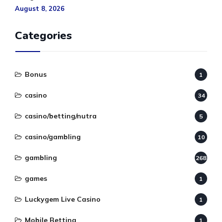
August 8, 2026
Categories
Bonus
1
casino
34
casino/betting/nutra
5
casino/gambling
10
gambling
268
games
1
Luckygem Live Casino
1
Mobile Betting
1