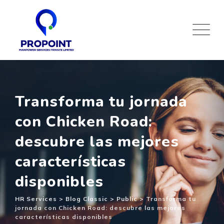
Skip
to
content
Transforma tu jornada
con Chicken Road:
descubre las mejores
características
disponibles
HR Services
>
Blog Classic
>
Public
>
Transforma tu
jornada con Chicken Road: descubre las mejores
características disponibles