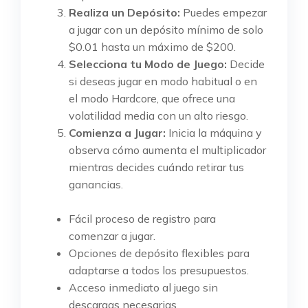
Realiza un Depósito:
Puedes empezar
a jugar con un depósito mínimo de solo
$0.01 hasta un máximo de $200.
Selecciona tu Modo de Juego:
Decide
si deseas jugar en modo habitual o en
el modo Hardcore, que ofrece una
volatilidad media con un alto riesgo.
Comienza a Jugar:
Inicia la máquina y
observa cómo aumenta el multiplicador
mientras decides cuándo retirar tus
ganancias.
Fácil proceso de registro para
comenzar a jugar.
Opciones de depósito flexibles para
adaptarse a todos los presupuestos.
Acceso inmediato al juego sin
descargas necesarias.