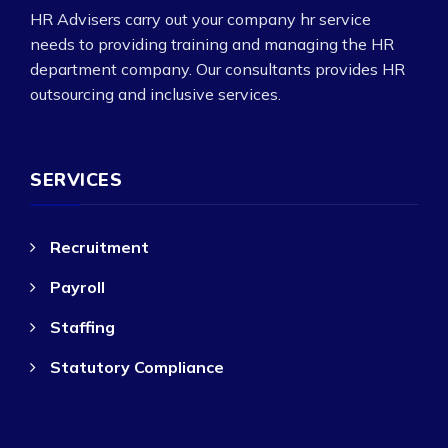
HR Advisers carry out your company hr service
needs to providing training and managing the HR
department company. Our consultants provides HR
outsourcing and inclusive services.
SERVICES
Recruitment
Payroll
Staffing
Statutory Compliance