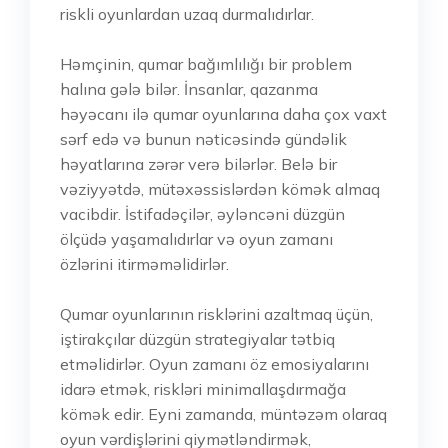
riskli oyunlardan uzaq durmalıdırlar.
Həmçinin, qumar bağımlılığı bir problem
halına gələ bilər. İnsanlar, qazanma
həyəcanı ilə qumar oyunlarına daha çox vaxt
sərf edə və bunun nəticəsində gündəlik
həyatlarına zərər verə bilərlər. Belə bir
vəziyyətdə, mütəxəssislərdən kömək almaq
vacibdir. İstifadəçilər, əyləncəni düzgün
ölçüdə yaşamalıdırlar və oyun zamanı
özlərini itirməməlidirlər.
Qumar oyunlarının risklərini azaltmaq üçün,
iştirakçılar düzgün strategiyalar tətbiq
etməlidirlər. Oyun zamanı öz emosiyalarını
idarə etmək, riskləri minimallaşdırmağa
kömək edir. Eyni zamanda, müntəzəm olaraq
oyun vərdişlərini qiymətləndirmək,