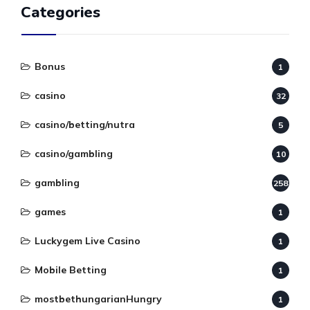
Categories
Bonus
1
casino
32
casino/betting/nutra
5
casino/gambling
10
gambling
258
games
1
Luckygem Live Casino
1
Mobile Betting
1
mostbethungarianHungry
1