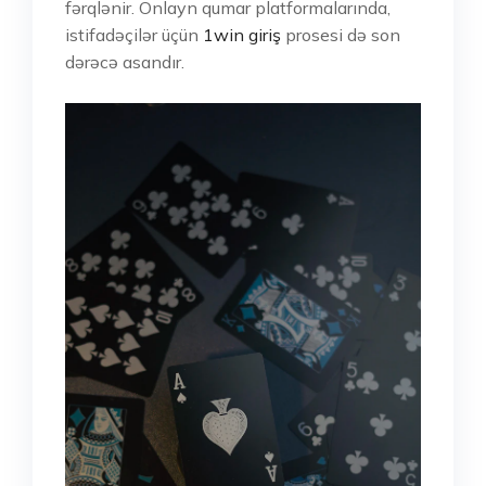
fərqlənir. Onlayn qumar platformalarında,
istifadəçilər üçün
1win giriş
prosesi də son
dərəcə asandır.