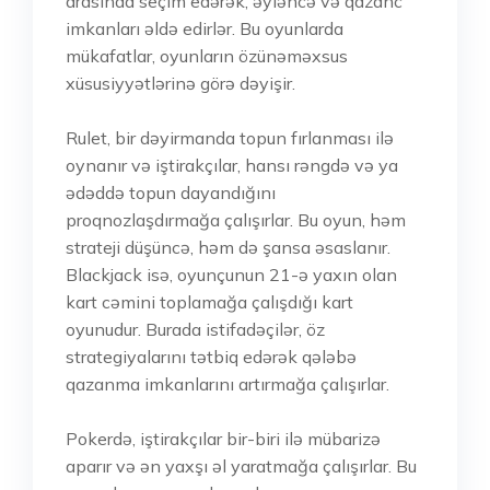
arasında seçim edərək, əyləncə və qazanc
imkanları əldə edirlər. Bu oyunlarda
mükafatlar, oyunların özünəməxsus
xüsusiyyətlərinə görə dəyişir.
Rulet, bir dəyirmanda topun fırlanması ilə
oynanır və iştirakçılar, hansı rəngdə və ya
ədəddə topun dayandığını
proqnozlaşdırmağa çalışırlar. Bu oyun, həm
strateji düşüncə, həm də şansa əsaslanır.
Blackjack isə, oyunçunun 21-ə yaxın olan
kart cəmini toplamağa çalışdığı kart
oyunudur. Burada istifadəçilər, öz
strategiyalarını tətbiq edərək qələbə
qazanma imkanlarını artırmağa çalışırlar.
Pokerdə, iştirakçılar bir-biri ilə mübarizə
aparır və ən yaxşı əl yaratmağa çalışırlar. Bu