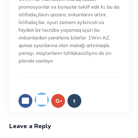
promosyonlar və bonuslar təklif edir ki, bu da
istifadəçilərin qazanc imkanlarını artırır.
İstifadəçilər, oyun zamanı əyləncəli və
faydalı bir təcrübə yaşamaq üçün bu
imkanlardan yararlana bilərlər. 1Win AZ,
qumar oyunlarına olan marağı artırmaqla
yanaşı, müştərilərin təhlükəsizliyini də ön
planda saxlayır.
Leave a Reply