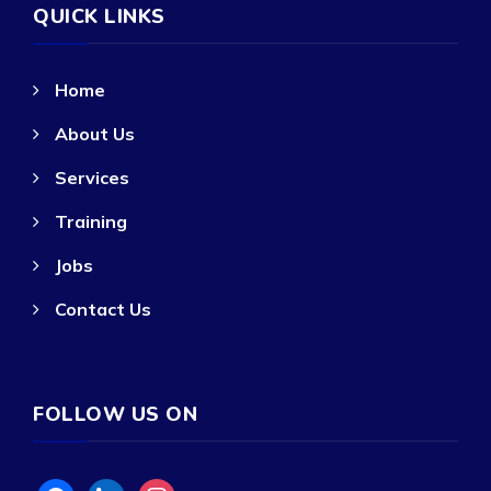
QUICK LINKS
Home
About Us
Services
Training
Jobs
Contact Us
FOLLOW US ON
facebook
linkedin
instagram