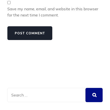
Save my name, email, and website in this browser
for the next time I comment.