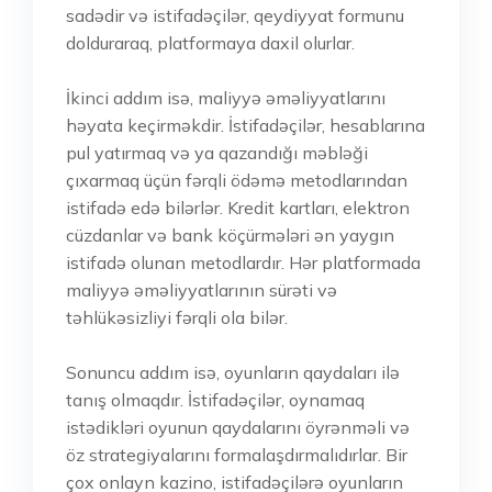
sadədir və istifadəçilər, qeydiyyat formunu
dolduraraq, platformaya daxil olurlar.
İkinci addım isə, maliyyə əməliyyatlarını
həyata keçirməkdir. İstifadəçilər, hesablarına
pul yatırmaq və ya qazandığı məbləği
çıxarmaq üçün fərqli ödəmə metodlarından
istifadə edə bilərlər. Kredit kartları, elektron
cüzdanlar və bank köçürmələri ən yaygın
istifadə olunan metodlardır. Hər platformada
maliyyə əməliyyatlarının sürəti və
təhlükəsizliyi fərqli ola bilər.
Sonuncu addım isə, oyunların qaydaları ilə
tanış olmaqdır. İstifadəçilər, oynamaq
istədikləri oyunun qaydalarını öyrənməli və
öz strategiyalarını formalaşdırmalıdırlar. Bir
çox onlayn kazino, istifadəçilərə oyunların