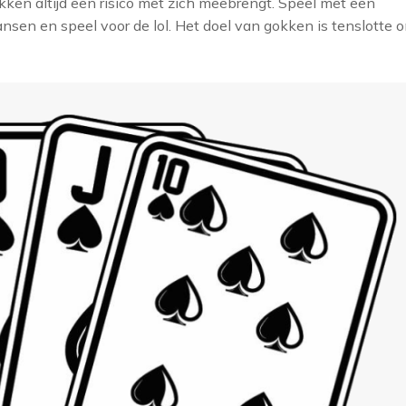
kken altijd een risico met zich meebrengt. Speel met een
nsen en speel voor de lol. Het doel van gokken is tenslotte 