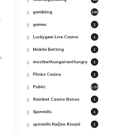
gambling
240
e
games
1
Luckygem Live Casino
1
Mobile Betting
1
n
mostbethungarianHungry
1
Plinko Casino
1
Public
1,234
Rainbet Casino Bonus
1
Spinmills
1
spinmills Καζίνο Κινητό
1