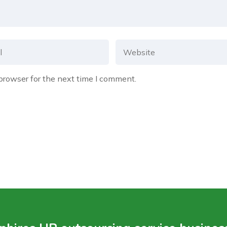
browser for the next time I comment.