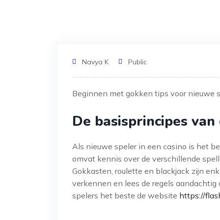
Navya K
Public
Beginnen met gokken tips voor nieuwe sp
De basisprincipes van
Als nieuwe speler in een casino is het be
omvat kennis over de verschillende spelle
Gokkasten, roulette en blackjack zijn enk
verkennen en lees de regels aandachtig 
spelers het beste de website
https://fla