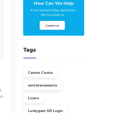
Tags
Casino Cossio
entretenimiento
m
en
Lizaro
Luckygem GR Login