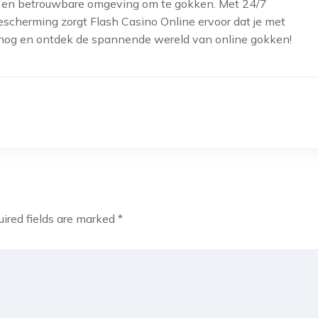
e en betrouwbare omgeving om te gokken. Met 24/7
escherming zorgt Flash Casino Online ervoor dat je met
nog en ontdek de spannende wereld van online gokken!
ired fields are marked
*