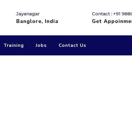
Jayanagar
Contact : +91 98
Banglore, India
Get Appoinme
Training
Jobs
Contact Us
kken tips voor nieuwe
met gokken tips voor nieuwe spelers in het casino