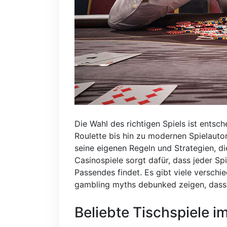
Die Wahl des richtigen Spiels ist entsc
Roulette bis hin zu modernen Spielautom
seine eigenen Regeln und Strategien, di
Casinospiele sorgt dafür, dass jeder S
Passendes findet. Es gibt viele verschi
gambling myths debunked zeigen, dass 
Beliebte Tischspiele i