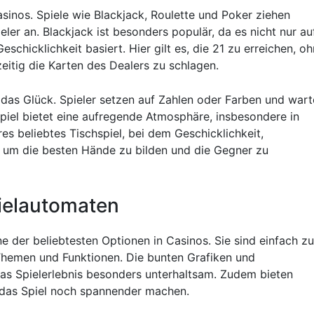
sinos. Spiele wie Blackjack, Roulette und Poker ziehen
ler an. Blackjack ist besonders populär, da es nicht nur au
schicklichkeit basiert. Hier gilt es, die 21 zu erreichen, o
zeitig die Karten des Dealers zu schlagen.
f das Glück. Spieler setzen auf Zahlen oder Farben und war
Spiel bietet eine aufregende Atmosphäre, insbesondere in
es beliebtes Tischspiel, bei dem Geschicklichkeit,
, um die besten Hände zu bilden und die Gegner zu
pielautomaten
ne der beliebtesten Optionen in Casinos. Sie sind einfach zu
Themen und Funktionen. Die bunten Grafiken und
s Spielerlebnis besonders unterhaltsam. Zudem bieten
 das Spiel noch spannender machen.