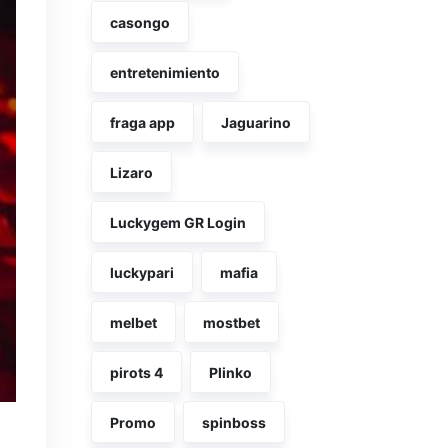
casongo
entretenimiento
fraga app
Jaguarino
Lizaro
Luckygem GR Login
luckypari
mafia
melbet
mostbet
pirots 4
Plinko
Promo
spinboss