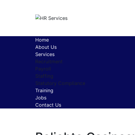
Skip
to
content
Home
About Us
Services
Recruitment
Payroll
Staffing
Statutory Compliance
Training
Jobs
Contact Us