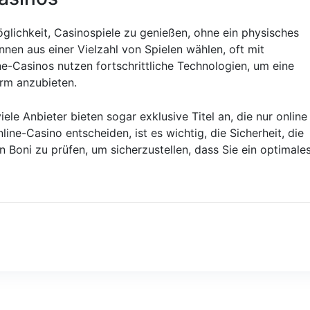
lichkeit, Casinospiele zu genießen, ohne ein physisches
nen aus einer Vielzahl von Spielen wählen, oft mit
ne-Casinos nutzen fortschrittliche Technologien, um eine
orm anzubieten.
ele Anbieter bieten sogar exklusive Titel an, die nur online
line-Casino entscheiden, ist es wichtig, die Sicherheit, die
oni zu prüfen, um sicherzustellen, dass Sie ein optimale