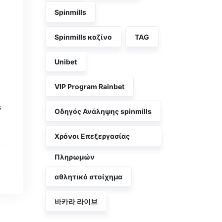
Spinmills
Spinmills καζίνο
TAG
Unibet
VIP Program Rainbet
s
Οδηγός Ανάληψης spinmills
Χρόνοι Επεξεργασίας
Πληρωμών
αθλητικό στοίχημα
바카라 라이브