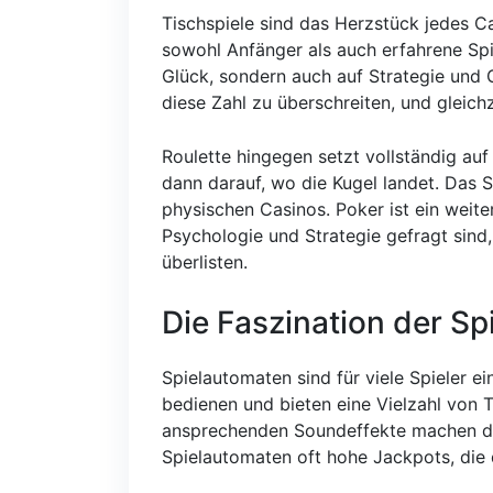
Tischspiele sind das Herzstück jedes Ca
sowohl Anfänger als auch erfahrene Spie
Glück, sondern auch auf Strategie und Ge
diese Zahl zu überschreiten, und gleich
Roulette hingegen setzt vollständig au
dann darauf, wo die Kugel landet. Das 
physischen Casinos. Poker ist ein weiter
Psychologie und Strategie gefragt sind
überlisten.
Die Faszination der S
Spielautomaten sind für viele Spieler ei
bedienen und bieten eine Vielzahl von 
ansprechenden Soundeffekte machen da
Spielautomaten oft hohe Jackpots, die