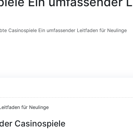
piele Ein umfassender L
ebte Casinospiele Ein umfassender Leitfaden für Neulinge
Leitfaden für Neulinge
 der Casinospiele