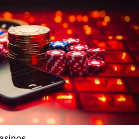
Casinos