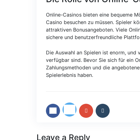
Online-Casinos bieten eine bequeme Mög
Casino besuchen zu müssen. Spieler kön
attraktiven Bonusangeboten. Viele Onli
sichere und benutzerfreundliche Plattf
Die Auswahl an Spielen ist enorm, und vi
verfügbar sind. Bevor Sie sich für ein On
Zahlungsmethoden und die angebotenen B
Spielerlebnis haben.
Leave a Reply