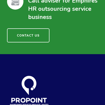
Call adviser for Emphires
HR outsourcing service
business
CONTACT US