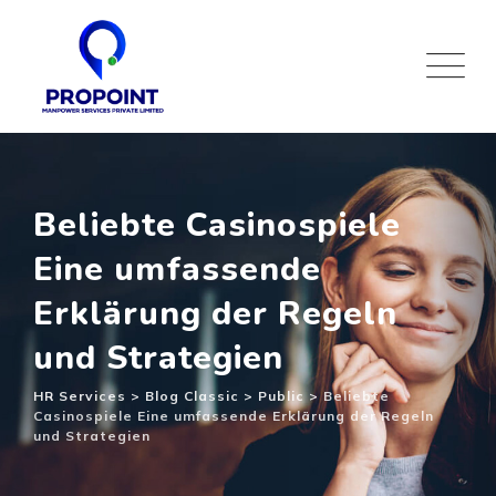
Skip
to
content
Beliebte Casinospiele
Eine umfassende
Erklärung der Regeln
und Strategien
HR Services
>
Blog Classic
>
Public
>
Beliebte
Casinospiele Eine umfassende Erklärung der Regeln
und Strategien