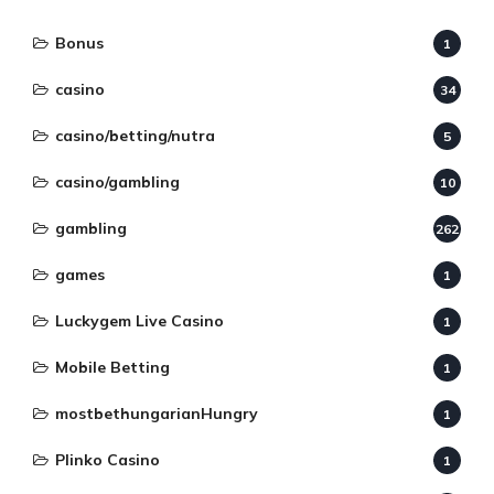
Bonus
1
casino
34
casino/betting/nutra
5
casino/gambling
10
gambling
262
games
1
Luckygem Live Casino
1
Mobile Betting
1
mostbethungarianHungry
1
Plinko Casino
1