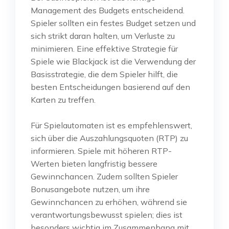
Management des Budgets entscheidend.
Spieler sollten ein festes Budget setzen und
sich strikt daran halten, um Verluste zu
minimieren. Eine effektive Strategie für
Spiele wie Blackjack ist die Verwendung der
Basisstrategie, die dem Spieler hilft, die
besten Entscheidungen basierend auf den
Karten zu treffen.
Für Spielautomaten ist es empfehlenswert,
sich über die Auszahlungsquoten (RTP) zu
informieren. Spiele mit höheren RTP-
Werten bieten langfristig bessere
Gewinnchancen. Zudem sollten Spieler
Bonusangebote nutzen, um ihre
Gewinnchancen zu erhöhen, während sie
verantwortungsbewusst spielen; dies ist
besonders wichtig im Zusammenhang mit