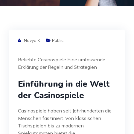
Navya K
Public
Beliebte Casinospiele Eine umfassende
Erklärung der Regeln und Strategien
Einführung in die Welt
der Casinospiele
Casinospiele haben seit Jahrhunderten die
Menschen fasziniert. Von klassischen
Tischspielen bis zu modernen
Spielautomaten bietet die