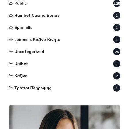
Public
1,255
Rainbet Casino Bonus
1
Spinmills
1
spinmills Καζίνο Κινητό
1
Uncategorized
25
Unibet
1
Καζίνο
2
Τρόποι Πληρωμής
1