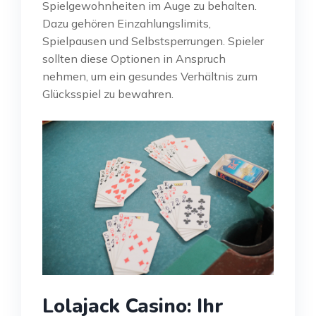
Spielgewohnheiten im Auge zu behalten.
Dazu gehören Einzahlungslimits,
Spielpausen und Selbstsperrungen. Spieler
sollten diese Optionen in Anspruch
nehmen, um ein gesundes Verhältnis zum
Glücksspiel zu bewahren.
Lolajack Casino: Ihr