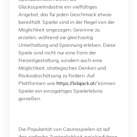
Glücksspielindustrie ein vielfältiges
Angebot, das für jeden Geschmack etwas
bereithält. Spieler sind in der Regel von der
Möglichkeit angezogen, Gewinne zu
erzielen, während sie gleichzeitig
Unterhaltung und Spannung erleben. Diese
Spiele sind nicht nur eine Form der
Freizeitgestaltung, sondern auch eine
Möglichkeit, strategisches Denken und
Risikoabschätzung zu fördern. Auf
Plattformen wie
https://lolajack.at/
können
Spieler ein einzigartiges Spielerlebnis
genießen.
Die Popularität von Casinospielen ist auf
ihre einfache Zugänglichkeit zurückzuführen.