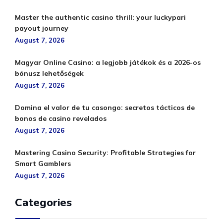
Master the authentic casino thrill: your luckypari
payout journey
August 7, 2026
Magyar Online Casino: a legjobb játékok és a 2026-os
bónusz lehetőségek
August 7, 2026
Domina el valor de tu casongo: secretos tácticos de
bonos de casino revelados
August 7, 2026
Mastering Casino Security: Profitable Strategies for
Smart Gamblers
August 7, 2026
Categories