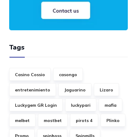
Tags
Casino Cossio
casongo
entretenimiento
Jaguarino
Lizaro
Luckygem GR Login
luckypari
mafia
melbet
mostbet
pirots 4
Plinko
Promo
spinboss
Spinmills