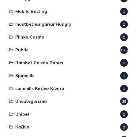
Mobile Betting
1
mostbethungarianHungry
1
Plinko Casino
1
Public
1,255
Rainbet Casino Bonus
1
Spinmills
1
spinmills Καζίνο Κινητό
1
Uncategorized
25
Unibet
1
Καζίνο
2