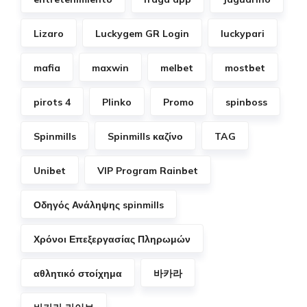
Lizaro
Luckygem GR Login
luckypari
mafia
maxwin
melbet
mostbet
pirots 4
Plinko
Promo
spinboss
Spinmills
Spinmills καζίνο
TAG
Unibet
VIP Program Rainbet
Οδηγός Ανάληψης spinmills
Χρόνοι Επεξεργασίας Πληρωμών
αθλητικό στοίχημα
바카라