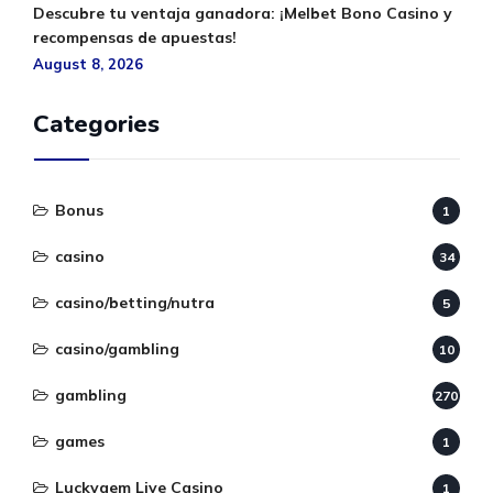
Descubre tu ventaja ganadora: ¡Melbet Bono Casino y
recompensas de apuestas!
August 8, 2026
Categories
Bonus
1
casino
34
casino/betting/nutra
5
casino/gambling
10
gambling
270
games
1
Luckygem Live Casino
1