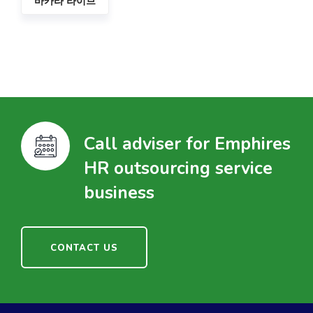
바카라 라이브
Call adviser for Emphires
HR outsourcing service
business
CONTACT US