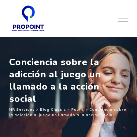
Skip
to
content
Conciencia sobre la
adicción al juego un
llamado a la acción
social
HR Services
>
Blog Classic
>
Public
>
Conciencia sobre
la adicción al juego un llamado a la acción social