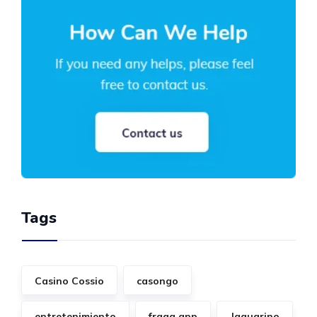
Tags
Casino Cossio
casongo
entretenimiento
fraga app
Jaguarino