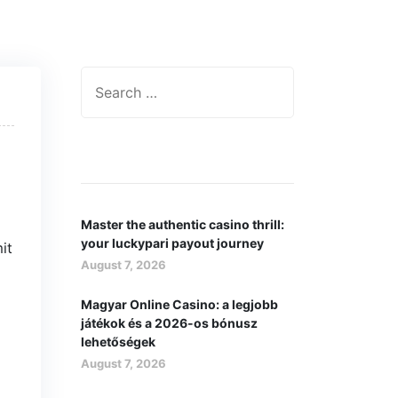
Recent Posts
Master the authentic casino thrill:
your luckypari payout journey
it
August 7, 2026
Magyar Online Casino: a legjobb
játékok és a 2026-os bónusz
lehetőségek
August 7, 2026