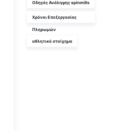
Οδηγός Ανάληψης spinmills
Χρόνοι Επεξεργασίας
Πληρωμών
αθλητικό στοίχημα