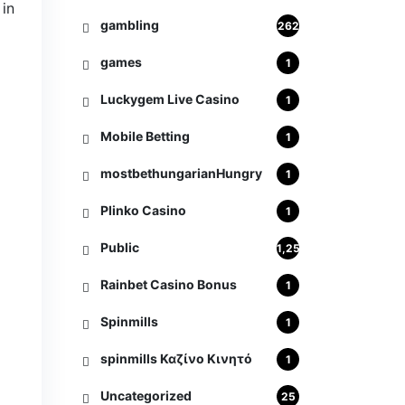
 in
gambling
262
games
1
Luckygem Live Casino
1
Mobile Betting
1
mostbethungarianHungry
1
Plinko Casino
1
Public
1,255
Rainbet Casino Bonus
1
Spinmills
1
spinmills Καζίνο Κινητό
1
Uncategorized
25