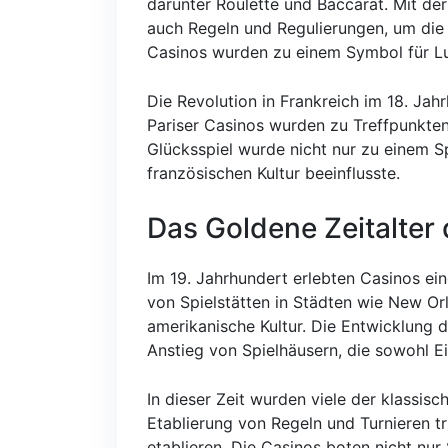
darunter Roulette und Baccarat. Mit de
auch Regeln und Regulierungen, um die F
Casinos wurden zu einem Symbol für Lu
Die Revolution in Frankreich im 18. Jah
Pariser Casinos wurden zu Treffpunkten 
Glücksspiel wurde nicht nur zu einem Sp
französischen Kultur beeinflusste.
Das Goldene Zeitalter
Im 19. Jahrhundert erlebten Casinos ei
von Spielstätten in Städten wie New Or
amerikanische Kultur. Die Entwicklung
Anstieg von Spielhäusern, die sowohl E
In dieser Zeit wurden viele der klassis
Etablierung von Regeln und Turnieren t
etablieren. Die Casinos boten nicht nur