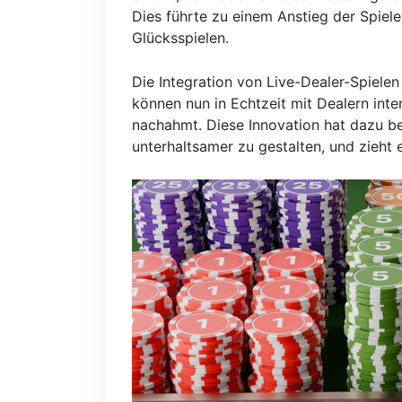
Dies führte zu einem Anstieg der Spiel
Glücksspielen.
Die Integration von Live-Dealer-Spielen
können nun in Echtzeit mit Dealern int
nachahmt. Diese Innovation hat dazu be
unterhaltsamer zu gestalten, und zieht 