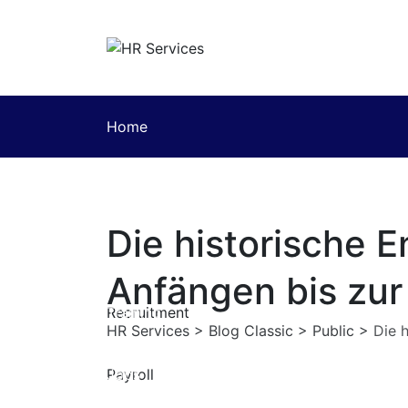
Skip
to
content
Home
About Us
Die historische 
Services
Anfängen bis zur
Recruitment
Training
HR Services
>
Blog Classic
>
Public
>
Die 
Payroll
Jobs