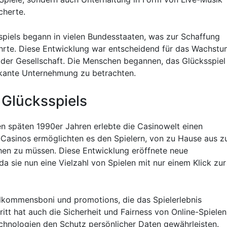
cherte.
spiels begann in vielen Bundesstaaten, was zur Schaffung
ührte. Diese Entwicklung war entscheidend für das Wachst
 der Gesellschaft. Die Menschen begannen, das Glücksspiel
riskante Unternehmung zu betrachten.
s Glücksspiels
n späten 1990er Jahren erlebte die Casinowelt einen
-Casinos ermöglichten es den Spielern, von zu Hause aus z
ehen zu müssen. Diese Entwicklung eröffnete neue
da sie nun eine Vielzahl von Spielen mit nur einem Klick zur
illkommensboni und promotions, die das Spielerlebnis
itt hat auch die Sicherheit und Fairness von Online-Spielen
chnologien den Schutz persönlicher Daten gewährleisten.