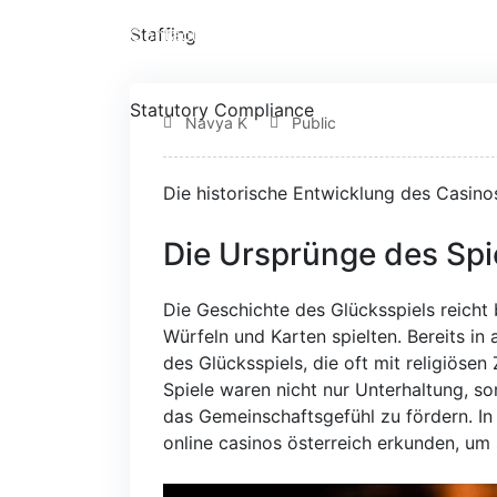
Staffing
Contact Us
Statutory Compliance
Navya K
Public
Die historische Entwicklung des Casino
Die Ursprünge des Spi
Die Geschichte des Glücksspiels reicht 
Würfeln und Karten spielten. Bereits i
des Glücksspiels, die oft mit religiös
Spiele waren nicht nur Unterhaltung, s
das Gemeinschaftsgefühl zu fördern. I
online casinos österreich
erkunden, um s