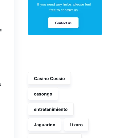
um
Tags
Casino Cossio
u
casongo
entretenimiento
Jaguarino
Lizaro