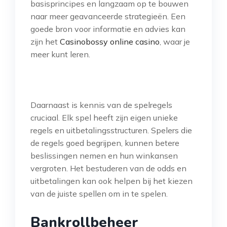
basisprincipes en langzaam op te bouwen
naar meer geavanceerde strategieën. Een
goede bron voor informatie en advies kan
zijn het
Casinobossy online casino
, waar je
meer kunt leren.
Daarnaast is kennis van de spelregels
cruciaal. Elk spel heeft zijn eigen unieke
regels en uitbetalingsstructuren. Spelers die
de regels goed begrijpen, kunnen betere
beslissingen nemen en hun winkansen
vergroten. Het bestuderen van de odds en
uitbetalingen kan ook helpen bij het kiezen
van de juiste spellen om in te spelen.
Bankrollbeheer