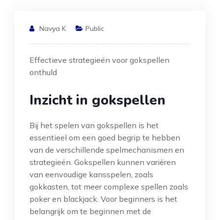
Navya K
Public
Effectieve strategieën voor gokspellen
onthuld
Inzicht in gokspellen
Bij het spelen van gokspellen is het
essentieel om een goed begrip te hebben
van de verschillende spelmechanismen en
strategieën. Gokspellen kunnen variëren
van eenvoudige kansspelen, zoals
gokkasten, tot meer complexe spellen zoals
poker en blackjack. Voor beginners is het
belangrijk om te beginnen met de