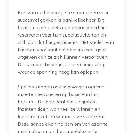
Een van de belangrijkste strategieën voor
succesvol gokken is bankrollbeheer. Dit
houdt in dat spelers een bepaald bedrag
reserveren voor hun speelactiviteiten en
zich aan dat budget houden. Het stellen van
limieten voorkomt dat spelers meer geld
uitgeven dan ze zich kunnen veroorloven.
Dit is vooral belangrijk in een omgeving
waar de spanning hoog kan oplopen.
Spelers kunnen ook overwegen om hun
inzetten te variëren op basis van hun
bankroll. Dit betekent dat ze grotere
inzetten doen wanneer ze winnen en
kleinere inzetten wanneer ze verliezen.
Deze aanpak kan helpen om verliezen te
minimaliseren en het speelplezier te