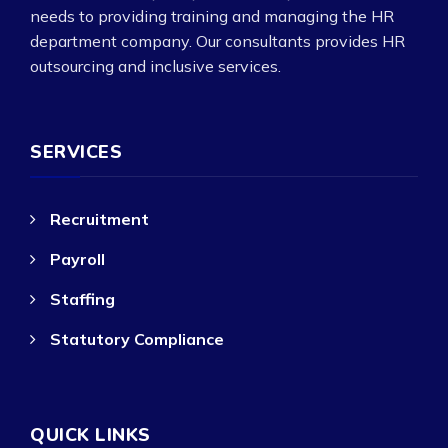
needs to providing training and managing the HR
department company. Our consultants provides HR
outsourcing and inclusive services.
SERVICES
Recruitment
Payroll
Staffing
Statutory Compliance
QUICK LINKS