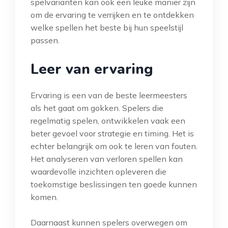
spelvarianten kan ook een leuke manier zijn
om de ervaring te verrijken en te ontdekken
welke spellen het beste bij hun speelstijl
passen.
Leer van ervaring
Ervaring is een van de beste leermeesters
als het gaat om gokken. Spelers die
regelmatig spelen, ontwikkelen vaak een
beter gevoel voor strategie en timing. Het is
echter belangrijk om ook te leren van fouten.
Het analyseren van verloren spellen kan
waardevolle inzichten opleveren die
toekomstige beslissingen ten goede kunnen
komen.
Daarnaast kunnen spelers overwegen om