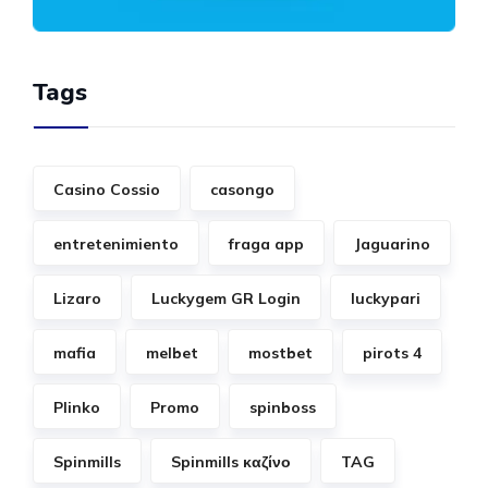
Tags
Casino Cossio
casongo
entretenimiento
fraga app
Jaguarino
Lizaro
Luckygem GR Login
luckypari
mafia
melbet
mostbet
pirots 4
Plinko
Promo
spinboss
Spinmills
Spinmills καζίνο
TAG