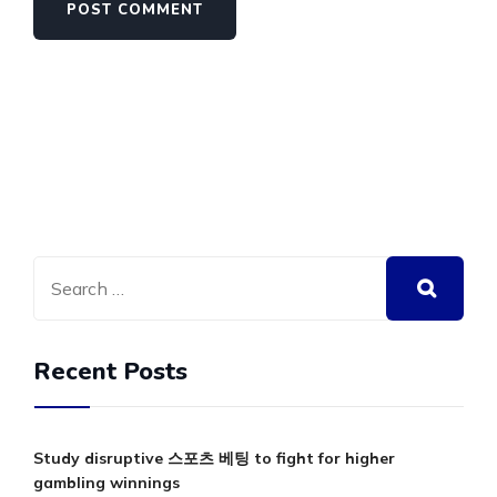
Recent Posts
Study disruptive 스포츠 베팅 to fight for higher
gambling winnings