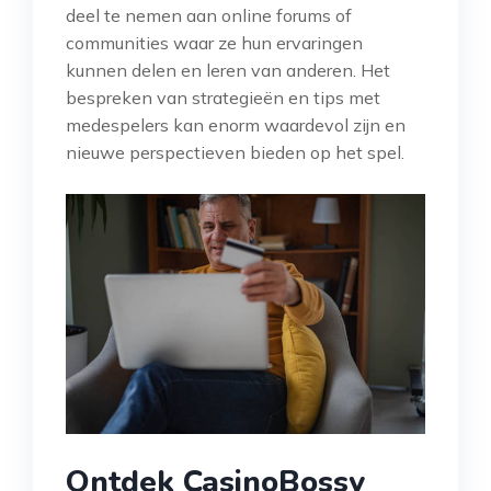
deel te nemen aan online forums of
communities waar ze hun ervaringen
kunnen delen en leren van anderen. Het
bespreken van strategieën en tips met
medespelers kan enorm waardevol zijn en
nieuwe perspectieven bieden op het spel.
Ontdek CasinoBossy