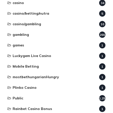
casino
34
casino/betting/nutra
5
casino/gambling
10
gambling
266
games
1
Luckygem Live Casino
1
Mobile Betting
1
mostbethungarianHungry
1
Plinko Casino
1
Public
1,255
Rainbet Casino Bonus
1