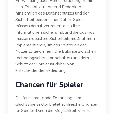
Entwicklung auch Herausforderungen mit
sich. Es gibt zunehmend Bedenken
hinsichtlich des Datenschutzes und der
Sicherheit persönlicher Daten. Spieler
müssen darauf vertrauen, dass ihre
Informationen sicher sind, und die Casinos
müssen robustere Sicherheitsmaßnahmen
implementieren, um das Vertrauen der
Nutzer zu gewinnen. Die Balance zwischen
technologischen Fortschritten und dem
Schutz der Spieler ist daher von
entscheidender Bedeutung.
Chancen für Spieler
Die fortschreitende Technologie im
Glücksspielsektor bietet zahlreiche Chancen
für Spieler. Durch die Möglichkeit, von zu