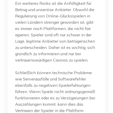
Ein weiteres Risiko ist die Anfälligkeit für
Betrug und unseriöse Anbieter. Obwohl die
Regulierung von Online-Glücksspielen in
vielen Ländern strenger geworden ist, gibt
es immer noch Plattformen, die nicht fair
agieren. Spieler sind oft nur schwer in der
Lage, legitime Anbieter von betrügerischen
zu unterscheiden. Daher ist es wichtig, sich
gründlich zu informieren und nur bei
vertrauenswürdigen Casinos zu spielen.
Schließlich können technische Probleme
wie Serverausfälle und Softwarefehler
ebenfalls zu negativen Spielerfahrungen
führen. Wenn Spiele nicht ordnungsgemäß
funktionieren oder es zu Verzögerungen bei
Auszahlungen kommt, kann dies das
Vertrauen der Spieler in die Plattform