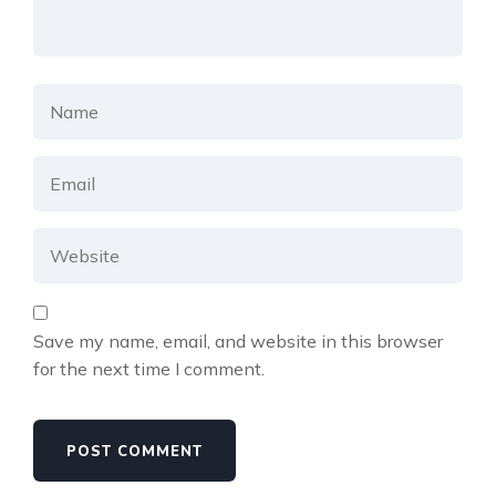
Save my name, email, and website in this browser
for the next time I comment.