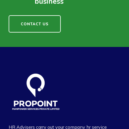
business
CONTACT US
HR Advisers carry out your company hr service