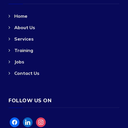
Home
About Us
Services
Training
Jobs
Contact Us
FOLLOW US ON
facebook
linkedin
instagram