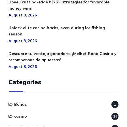
Unveil cutting-edge 바카라 strategies for favorable
money wins
August 8, 2026
Unlock elite casino hacks, even during ice fishing
season
August 8, 2026
Descubre tu ventaja ganadora: ¡Melbet Bono Casino y
recompensas de apuestas!
August 8, 2026
Categories
Bonus
1
casino
34