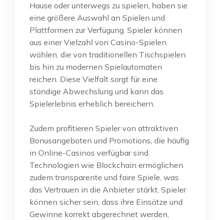
Hause oder unterwegs zu spielen, haben sie
eine größere Auswahl an Spielen und
Plattformen zur Verfügung. Spieler können
aus einer Vielzahl von Casino-Spielen
wählen, die von traditionellen Tischspielen
bis hin zu modernen Spielautomaten
reichen. Diese Vielfalt sorgt für eine
ständige Abwechslung und kann das
Spielerlebnis erheblich bereichern.
Zudem profitieren Spieler von attraktiven
Bonusangeboten und Promotions, die häufig
in Online-Casinos verfügbar sind.
Technologien wie Blockchain ermöglichen
zudem transparente und faire Spiele, was
das Vertrauen in die Anbieter stärkt. Spieler
können sicher sein, dass ihre Einsätze und
Gewinne korrekt abgerechnet werden,