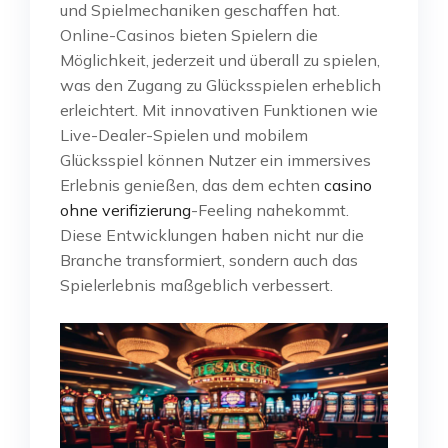
und Spielmechaniken geschaffen hat.
Online-Casinos bieten Spielern die
Möglichkeit, jederzeit und überall zu spielen,
was den Zugang zu Glücksspielen erheblich
erleichtert. Mit innovativen Funktionen wie
Live-Dealer-Spielen und mobilem
Glücksspiel können Nutzer ein immersives
Erlebnis genießen, das dem echten
casino
ohne verifizierung
-Feeling nahekommt.
Diese Entwicklungen haben nicht nur die
Branche transformiert, sondern auch das
Spielerlebnis maßgeblich verbessert.