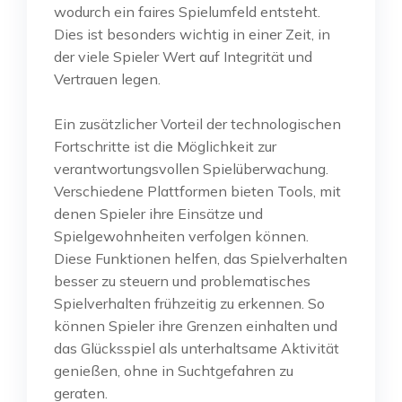
wodurch ein faires Spielumfeld entsteht.
Dies ist besonders wichtig in einer Zeit, in
der viele Spieler Wert auf Integrität und
Vertrauen legen.
Ein zusätzlicher Vorteil der technologischen
Fortschritte ist die Möglichkeit zur
verantwortungsvollen Spielüberwachung.
Verschiedene Plattformen bieten Tools, mit
denen Spieler ihre Einsätze und
Spielgewohnheiten verfolgen können.
Diese Funktionen helfen, das Spielverhalten
besser zu steuern und problematisches
Spielverhalten frühzeitig zu erkennen. So
können Spieler ihre Grenzen einhalten und
das Glücksspiel als unterhaltsame Aktivität
genießen, ohne in Suchtgefahren zu
geraten.