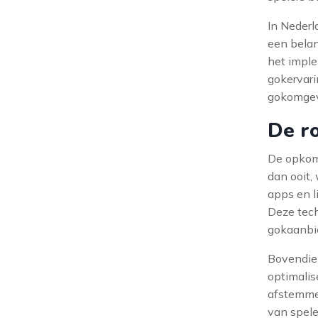
In Nederl
een belan
het imple
gokervari
gokomgevi
De ro
De opkoms
dan ooit,
apps en l
Deze tech
gokaanbie
Bovendien
optimalis
afstemmen
van spele