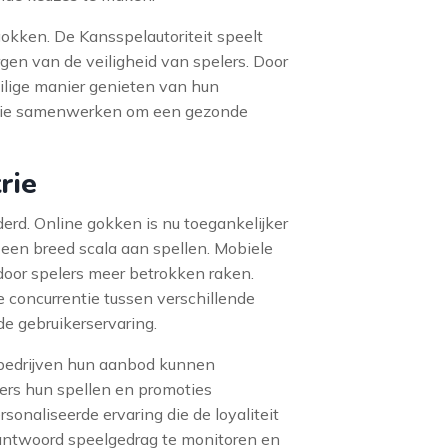
gokken. De Kansspelautoriteit speelt
rgen van de veiligheid van spelers. Door
eilige manier genieten van hun
ustrie samenwerken om een gezonde
rie
erd. Online gokken is nu toegankelijker
 een breed scala aan spellen. Mobiele
door spelers meer betrokken raken.
 concurrentie tussen verschillende
e gebruikerservaring.
kbedrijven hun aanbod kunnen
ders hun spellen en promoties
onaliseerde ervaring die de loyaliteit
erantwoord speelgedrag te monitoren en