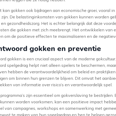
 kan gokken ook bijdragen aan economische groei, vooral in 
 zijn. De belastinginkomsten van gokken kunnen worden gebr
 en gezondheidszorg. Het is echter belangrijk dat deze voo
osten die gokken met zich meebrengt. Het ontwikkelen van 
n om de positieve effecten te maximaliseren en de negatiev
ntwoord gokken en preventie
rd gokken is een cruciaal aspect van de moderne gokcultuur.
rd spelgedrag helpt niet alleen spelers te beschermen, maa
ven hebben de verantwoordelijkheid om beleid en praktijken
en om binnen hun grenzen te blijven. Dit omvat het aanbied
rekken van informatie over risico’s en verantwoordelijk spel.
programma’s zijn essentieel om gokverslaving te bestrijden. E
kunnen worden voorkomen, kan een positieve impact hebben
del van campagnes, workshops en samenwerking met gemeens
bewust te maken van hun speelgedrag en hen te helpen gezo