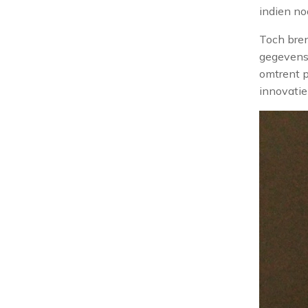
indien nod
Toch bren
gegevens 
omtrent p
innovatie