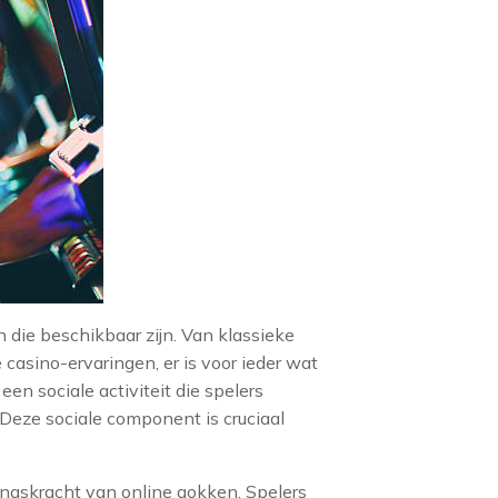
n die beschikbaar zijn. Van klassieke
 casino-ervaringen, er is voor ieder wat
en sociale activiteit die spelers
. Deze sociale component is cruciaal
ingskracht van online gokken. Spelers