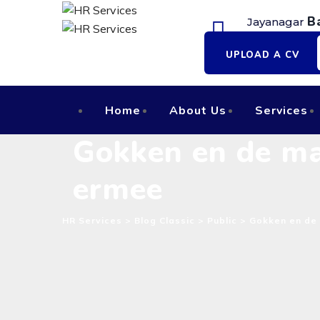
Skip
B
Jayanagar
to
content
UPLOAD A CV
Home
About Us
Services
Gokken en de ma
ermee
HR Services
>
Blog Classic
>
Public
>
Gokken en de 