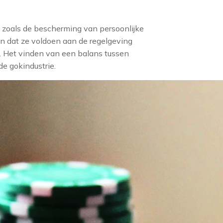
 zoals de bescherming van persoonlijke
n dat ze voldoen aan de regelgeving
. Het vinden van een balans tussen
de gokindustrie.