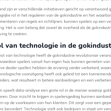
and zijn er verschillende initiatieven gericht op verantwoord 
grijke rol in het reguleren van de gokindustrie en het waarbo
menteren van regels en richtlijnen, kunnen spelers op een v
ng. Het is van belang dat zowel de overheid als de gokind
ng te creëren.
l van technologie in de gokindust
t van technologie heeft de gokindustrie revolutionair verand
 waardoor spelers vanuit hun eigen huis kunnen genieten van
ive dealer spellen hebben de ervaring verder verbeterd, waar
nologische vooruitgang heeft ook geleid tot een toenemende
ders, wat resulteert in betere aanbiedingen en een verbeterd
 speelt data-analyse een grote rol in de manier waarop go
eren. Door inzicht te krijgen in spelersgedrag kunnen aanbie
 op de voorkeuren van hun klanten. Dit zorgt voor een gepers
rs bevordert. Technologie stelt ook bedrijven in staat om v