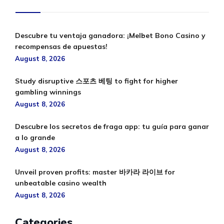
Descubre tu ventaja ganadora: ¡Melbet Bono Casino y
recompensas de apuestas!
August 8, 2026
Study disruptive 스포츠 베팅 to fight for higher
gambling winnings
August 8, 2026
Descubre los secretos de fraga app: tu guía para ganar
a lo grande
August 8, 2026
Unveil proven profits: master 바카라 라이브 for
unbeatable casino wealth
August 8, 2026
Categories