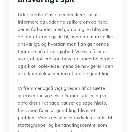
Udenlandsk Casino er dedikeret til at
informere og uddanne spillere om de risici,
der er forbundet med gambling. Vi tilbyder
en omfattende guide til, hvordan man spiller
ansvarligt, og hvordan man kan genkende
tegnene på afhængighed. Vores mål er at
sikre, at spillere kan have en underholdende
og sikker oplevelse, mens de navigerer i den
ofte komplekse verden af online gambling.
Vi fremmer også vigtigheden af at sætte
grænser for sig selv, når man spiller, og vi
opfordrer til at tage pauser og søge hjælp,
hvis man føler, at gambling bliver et
problem. Vores ressourcer inkluderer links til
støttegrupper og behandlingscentre, som