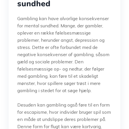
sundhed
Gambling kan have alvorlige konsekvenser
for mental sundhed. Mange, der gambler,
oplever en række følelsesmæssige
problemer, herunder angst, depression og
stress. Dette er ofte forbundet med de
negative konsekvenser af gambling, såsom
gæld og sociale problemer. Den
følelsesmæssige op- og nedtur, der følger
med gambling, kan føre til et skadeligt
mønster, hvor spillere søger trøst i mere
gambling i stedet for at søge hjælp.
Desuden kan gambling også føre til en form
for escapisme, hvor individer bruger spil som
en måde at undslippe deres problemer på.
Denne form for flugt kan være kortvarig,