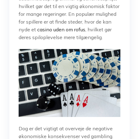
hvilket gør det til en vigtig økonomisk faktor
for mange regeringer. En populær mulighed
for spillere er at finde steder, hvor de kan
nyde et
casino uden om rofus
, hvilket gør
deres spiloplevelse mere tilgængelig.
Dog er det vigtigt at overveje de negative
økonomiske konsekvenser ved gambling.