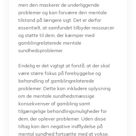
men den maskerer de underliggende
problemer og kan forværre den mentale
tilstand på længere sigt. Det er derfor
essentielt, at samfundet tilbyder ressourcer
og støtte til dem, der kæmper med
gamblingrelaterede mentale
sundhedsproblemer.
Endelig er det vigtigt at forstå, at der skal
være større fokus på forebyggelse og
behandling af gamblingrelaterede
problemer. Dette kan inkludere oplysning
om de mentale sundhedsmæssige
konsekvenser af gambling samt
tilgængelige behandlingsmuligheder for
dem, der oplever problemer. Uden disse
tiltag kan den negative indflydelse på
mental sundhed fortsætte med at vokse.