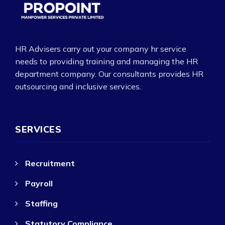
HR Advisers carry out your company hr service
needs to providing training and managing the HR
department company. Our consultants provides HR
outsourcing and inclusive services.
SERVICES
Recruitment
Payroll
Staffing
Statutory Compliance