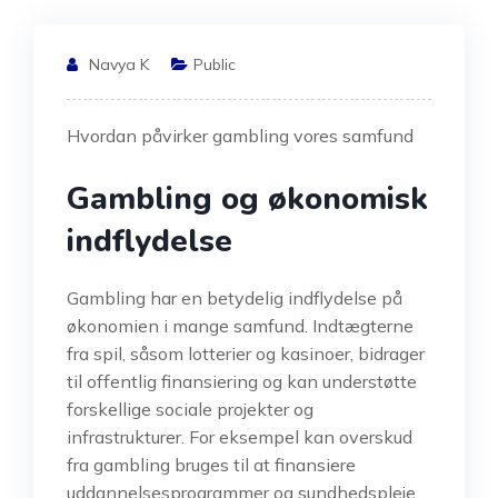
Navya K
Public
Hvordan påvirker gambling vores samfund
Gambling og økonomisk
indflydelse
Gambling har en betydelig indflydelse på
økonomien i mange samfund. Indtægterne
fra spil, såsom lotterier og kasinoer, bidrager
til offentlig finansiering og kan understøtte
forskellige sociale projekter og
infrastrukturer. For eksempel kan overskud
fra gambling bruges til at finansiere
uddannelsesprogrammer og sundhedspleje,