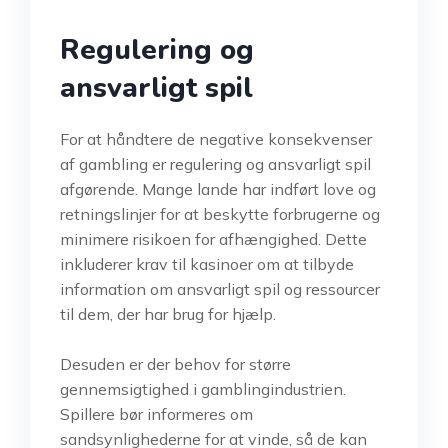
Regulering og
ansvarligt spil
For at håndtere de negative konsekvenser
af gambling er regulering og ansvarligt spil
afgørende. Mange lande har indført love og
retningslinjer for at beskytte forbrugerne og
minimere risikoen for afhængighed. Dette
inkluderer krav til kasinoer om at tilbyde
information om ansvarligt spil og ressourcer
til dem, der har brug for hjælp.
Desuden er der behov for større
gennemsigtighed i gamblingindustrien.
Spillere bør informeres om
sandsynlighederne for at vinde, så de kan