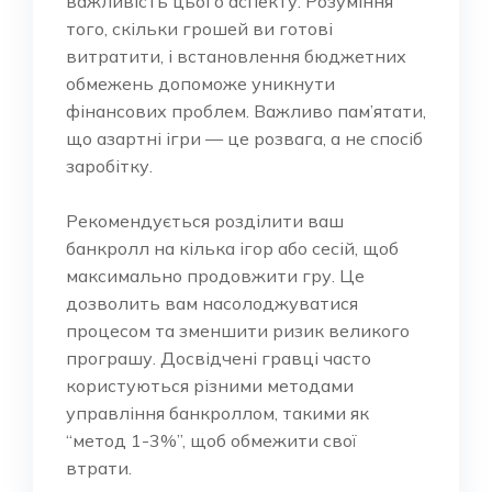
важливість цього аспекту. Розуміння
того, скільки грошей ви готові
витратити, і встановлення бюджетних
обмежень допоможе уникнути
фінансових проблем. Важливо пам’ятати,
що азартні ігри — це розвага, а не спосіб
заробітку.
Рекомендується розділити ваш
банкролл на кілька ігор або сесій, щоб
максимально продовжити гру. Це
дозволить вам насолоджуватися
процесом та зменшити ризик великого
програшу. Досвідчені гравці часто
користуються різними методами
управління банкроллом, такими як
“метод 1-3%”, щоб обмежити свої
втрати.