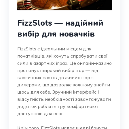
FizzSlots — надійний
вибір для новачків
FizzSlots є ідеальним місцем для
початківців, які хочуть спробувати свої
сили в азартних іграх. Це онлайн-казино
пропонує широкий вибір ігор — від
класичних слотів до живих ігор з
дилерами, що дозволяє кожному знайти
щось для себе. Зручний інтерфейс і
відсутність необхідності завантажувати
додаток роблять гру комфортною і
доступною для всіх.
Крім того, FizzSlots надає щедрі бонуси