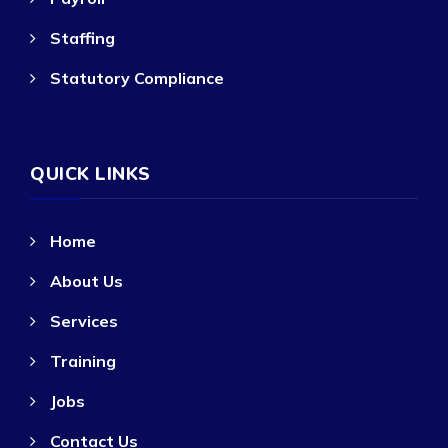
Staffing
Statutory Compliance
QUICK LINKS
Home
About Us
Services
Training
Jobs
Contact Us