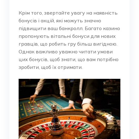
Крім того, звертайте увагу на наявність
бонусів і акцій, які можуть значно
підвищити ваш банкролл. Багато казино
пропонують вітальні бонуси для нових
гравців, що робить гру більш вигідною.
Однак важливо уважно читати умови
цих бонусів, щоб знати, що вам потрібно
зробити, щоб їх отримати.