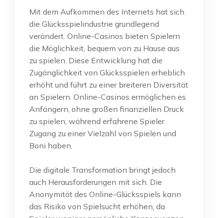
Mit dem Aufkommen des Internets hat sich
die Glücksspielindustrie grundlegend
verändert. Online-Casinos bieten Spielern
die Möglichkeit, bequem von zu Hause aus
zu spielen. Diese Entwicklung hat die
Zugänglichkeit von Glücksspielen erheblich
erhöht und führt zu einer breiteren Diversität
an Spielern. Online-Casinos ermöglichen es
Anfängern, ohne großen finanziellen Druck
zu spielen, während erfahrene Spieler
Zugang zu einer Vielzahl von Spielen und
Boni haben.
Die digitale Transformation bringt jedoch
auch Herausforderungen mit sich. Die
Anonymität des Online-Glücksspiels kann
das Risiko von Spielsucht erhöhen, da