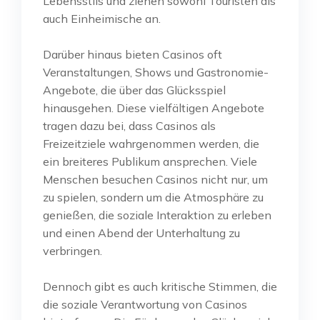
Lebensstils und ziehen sowohl Touristen als
auch Einheimische an.
Darüber hinaus bieten Casinos oft
Veranstaltungen, Shows und Gastronomie-
Angebote, die über das Glücksspiel
hinausgehen. Diese vielfältigen Angebote
tragen dazu bei, dass Casinos als
Freizeitziele wahrgenommen werden, die
ein breiteres Publikum ansprechen. Viele
Menschen besuchen Casinos nicht nur, um
zu spielen, sondern um die Atmosphäre zu
genießen, die soziale Interaktion zu erleben
und einen Abend der Unterhaltung zu
verbringen.
Dennoch gibt es auch kritische Stimmen, die
die soziale Verantwortung von Casinos