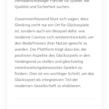
vertrauenswürdiger Partner für Spieler, die
Qualität und Sicherheit suchen.
Zusammenfassend lässt sich sagen, dass
Slimking nicht nur ein Ort für Glücksspiele
ist, sondern auch ein Beispiel dafür, wie
moderne Casinos sich weiterentwickeln, um
den Bedürfnissen ihrer Nutzer gerecht zu
werden. Die Plattform trägt dazu bei, die
positiven Aspekte des Glücksspiels in den
Vordergrund zu stellen und gleichzeitig
verantwortungsbewusstes Spielen zu
fördern. Dies ist ein wichtiger Schritt, um das
Glücksspiel als integrativen Teil der
modernen Gesellschaft zu etablieren.