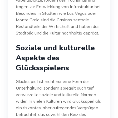
Arbeitsplätze, fördern den Tourismus und
tragen zur Entwicklung von Infrastruktur bei.
Besonders in Städten wie Las Vegas oder
Monte Carlo sind die Casinos zentrale
Bestandteile der Wirtschaft und haben das
Stadtbild und die Kultur nachhaltig geprägt.
Soziale und kulturelle
Aspekte des
Glücksspielens
Glücksspiel ist nicht nur eine Form der
Unterhaltung, sondern spiegelt auch tief
verwurzelte soziale und kulturelle Normen
wider. In vielen Kulturen wird Glücksspiel als
ein riskantes, aber aufregendes Vergnügen
betrachtet, das sowohl den Reiz des