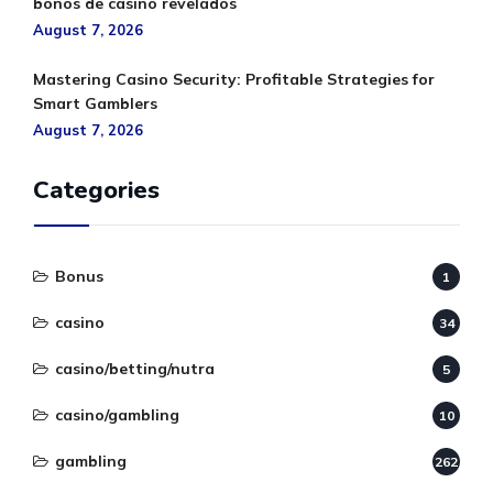
bonos de casino revelados
August 7, 2026
Mastering Casino Security: Profitable Strategies for
Smart Gamblers
August 7, 2026
Categories
Bonus
1
casino
34
casino/betting/nutra
5
casino/gambling
10
gambling
262