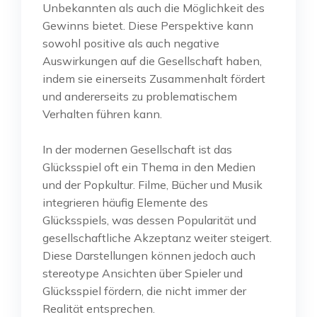
Unbekannten als auch die Möglichkeit des
Gewinns bietet. Diese Perspektive kann
sowohl positive als auch negative
Auswirkungen auf die Gesellschaft haben,
indem sie einerseits Zusammenhalt fördert
und andererseits zu problematischem
Verhalten führen kann.
In der modernen Gesellschaft ist das
Glücksspiel oft ein Thema in den Medien
und der Popkultur. Filme, Bücher und Musik
integrieren häufig Elemente des
Glücksspiels, was dessen Popularität und
gesellschaftliche Akzeptanz weiter steigert.
Diese Darstellungen können jedoch auch
stereotype Ansichten über Spieler und
Glücksspiel fördern, die nicht immer der
Realität entsprechen.