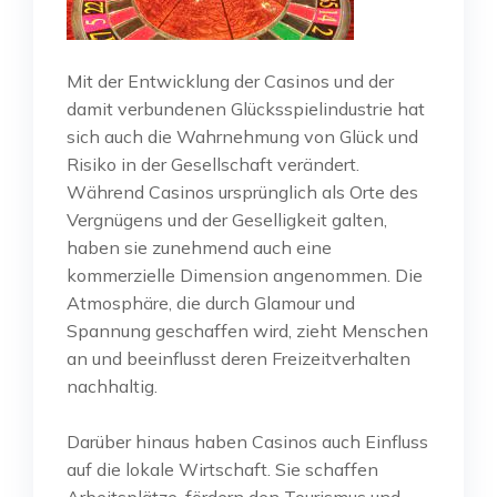
Mit der Entwicklung der Casinos und der
damit verbundenen Glücksspielindustrie hat
sich auch die Wahrnehmung von Glück und
Risiko in der Gesellschaft verändert.
Während Casinos ursprünglich als Orte des
Vergnügens und der Geselligkeit galten,
haben sie zunehmend auch eine
kommerzielle Dimension angenommen. Die
Atmosphäre, die durch Glamour und
Spannung geschaffen wird, zieht Menschen
an und beeinflusst deren Freizeitverhalten
nachhaltig.
Darüber hinaus haben Casinos auch Einfluss
auf die lokale Wirtschaft. Sie schaffen