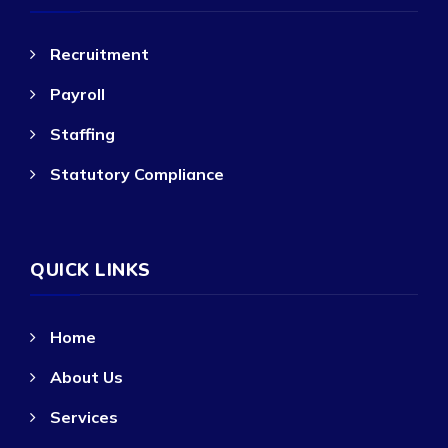
Recruitment
Payroll
Staffing
Statutory Compliance
QUICK LINKS
Home
About Us
Services