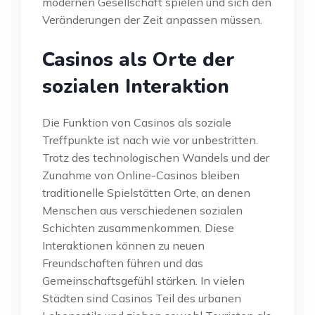
modernen Gesellschaft spielen und sich den
Veränderungen der Zeit anpassen müssen.
Casinos als Orte der
sozialen Interaktion
Die Funktion von Casinos als soziale
Treffpunkte ist nach wie vor unbestritten.
Trotz des technologischen Wandels und der
Zunahme von Online-Casinos bleiben
traditionelle Spielstätten Orte, an denen
Menschen aus verschiedenen sozialen
Schichten zusammenkommen. Diese
Interaktionen können zu neuen
Freundschaften führen und das
Gemeinschaftsgefühl stärken. In vielen
Städten sind Casinos Teil des urbanen