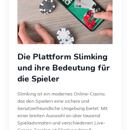
Die Plattform Slimking
und ihre Bedeutung für
die Spieler
Slimking ist ein modernes Online-Casino,
das den Spielern eine sichere und
benutzerfreundliche Umgebung bietet. Mit
einer breiten Auswahl an über tausend
Spielautomaten und verschiedenen Live-
Casino-Spielen ist Slimking darauf