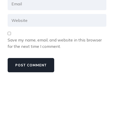
Save my name, email, and website in this browser
for the next time I comment.