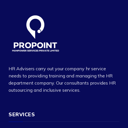
HR Advisers carry out your company hr service
needs to providing training and managing the HR
department company. Our consultants provides HR
outsourcing and inclusive services.
SERVICES