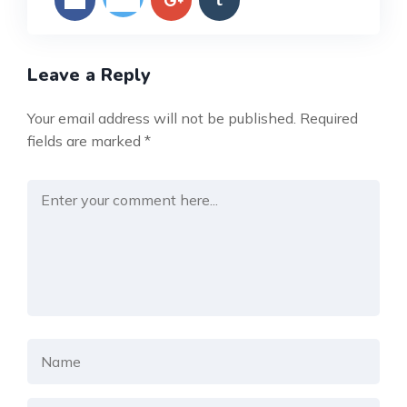
Leave a Reply
Your email address will not be published.
Required
fields are marked
*