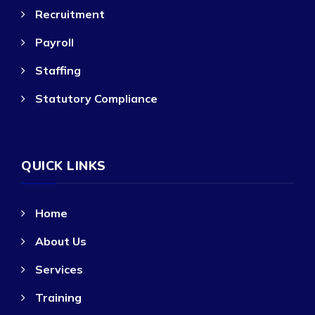
Recruitment
Payroll
Staffing
Statutory Compliance
QUICK LINKS
Home
About Us
Services
Training