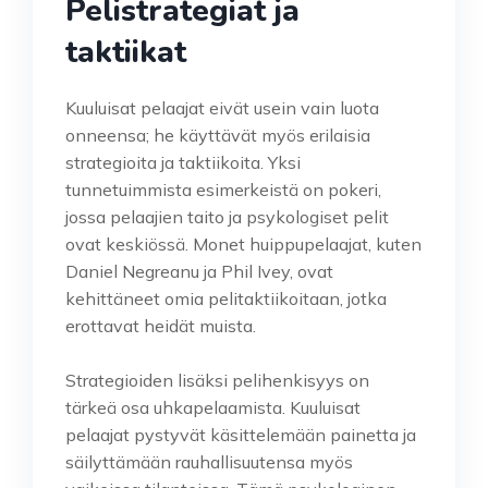
Pelistrategiat ja
taktiikat
Kuuluisat pelaajat eivät usein vain luota
onneensa; he käyttävät myös erilaisia
strategioita ja taktiikoita. Yksi
tunnetuimmista esimerkeistä on pokeri,
jossa pelaajien taito ja psykologiset pelit
ovat keskiössä. Monet huippupelaajat, kuten
Daniel Negreanu ja Phil Ivey, ovat
kehittäneet omia pelitaktiikoitaan, jotka
erottavat heidät muista.
Strategioiden lisäksi pelihenkisyys on
tärkeä osa uhkapelaamista. Kuuluisat
pelaajat pystyvät käsittelemään painetta ja
säilyttämään rauhallisuutensa myös