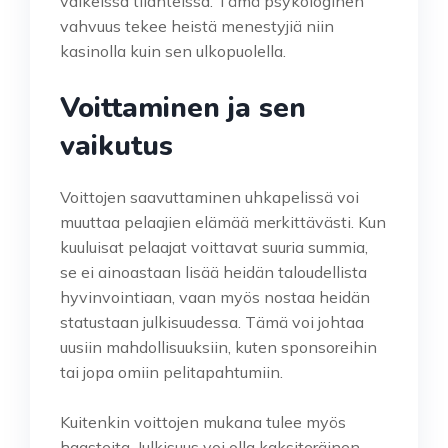
vaikeissa tilanteissa. Tämä psykologinen
vahvuus tekee heistä menestyjiä niin
kasinolla kuin sen ulkopuolella.
Voittaminen ja sen
vaikutus
Voittojen saavuttaminen uhkapelissä voi
muuttaa pelaajien elämää merkittävästi. Kun
kuuluisat pelaajat voittavat suuria summia,
se ei ainoastaan lisää heidän taloudellista
hyvinvointiaan, vaan myös nostaa heidän
statustaan julkisuudessa. Tämä voi johtaa
uusiin mahdollisuuksiin, kuten sponsoreihin
tai jopa omiin pelitapahtumiin.
Kuitenkin voittojen mukana tulee myös
haasteita. Julkisuus voi olla kaksiteräinen