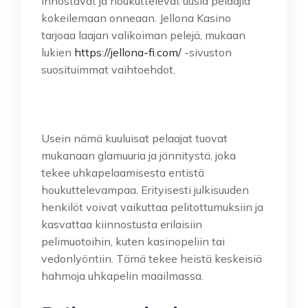
innostavat ja houkuttelevat uusia pelaajia
kokeilemaan onneaan. Jellona Kasino
tarjoaa laajan valikoiman pelejä, mukaan
lukien
https://jellona-fi.com/
-sivuston
suosituimmat vaihtoehdot.
Usein nämä kuuluisat pelaajat tuovat
mukanaan glamuuria ja jännitystä, joka
tekee uhkapelaamisesta entistä
houkuttelevampaa. Erityisesti julkisuuden
henkilöt voivat vaikuttaa pelitottumuksiin ja
kasvattaa kiinnostusta erilaisiin
pelimuotoihin, kuten kasinopeliin tai
vedonlyöntiin. Tämä tekee heistä keskeisiä
hahmoja uhkapelin maailmassa.