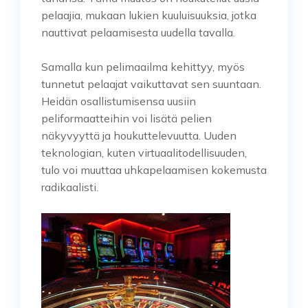
pelaajia, mukaan lukien kuuluisuuksia, jotka
nauttivat pelaamisesta uudella tavalla.
Samalla kun pelimaailma kehittyy, myös
tunnetut pelaajat vaikuttavat sen suuntaan.
Heidän osallistumisensa uusiin
peliformaatteihin voi lisätä pelien
näkyvyyttä ja houkuttelevuutta. Uuden
teknologian, kuten virtuaalitodellisuuden,
tulo voi muuttaa uhkapelaamisen kokemusta
radikaalisti.