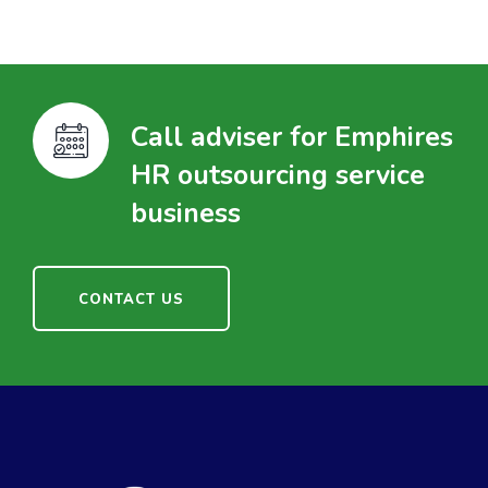
Call adviser for Emphires
HR outsourcing service
business
CONTACT US