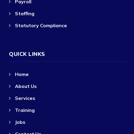
Payroll
Staffing
Statutory Compliance
QUICK LINKS
Home
About Us
Services
Training
Jobs
Contact Us