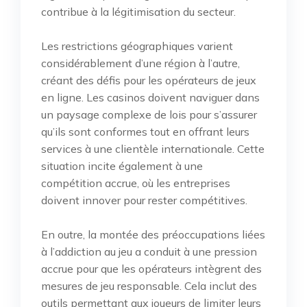
contribue à la légitimisation du secteur.
Les restrictions géographiques varient
considérablement d’une région à l’autre,
créant des défis pour les opérateurs de jeux
en ligne. Les casinos doivent naviguer dans
un paysage complexe de lois pour s’assurer
qu’ils sont conformes tout en offrant leurs
services à une clientèle internationale. Cette
situation incite également à une
compétition accrue, où les entreprises
doivent innover pour rester compétitives.
En outre, la montée des préoccupations liées
à l’addiction au jeu a conduit à une pression
accrue pour que les opérateurs intègrent des
mesures de jeu responsable. Cela inclut des
outils permettant aux joueurs de limiter leurs