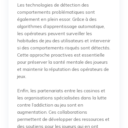
Les technologies de détection des
comportements problématiques sont
également en plein essor. Grâce à des
algorithmes d’apprentissage automatique,
les opérateurs peuvent surveiller les
habitudes de jeu des utilisateurs et intervenir
si des comportements risqués sont détectés.
Cette approche proactives est essentielle
pour préserver la santé mentale des joueurs
et maintenir la réputation des opérateurs de
jeux.
Enfin, les partenariats entre les casinos et
les organisations spécialisées dans la lutte
contre l’addiction au jeu sont en
augmentation. Ces collaborations
permettent de développer des ressources et
des soutiens pour les joueurs qui en ont