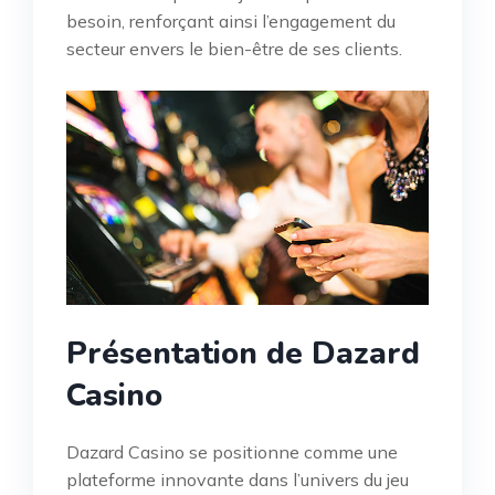
besoin, renforçant ainsi l’engagement du
secteur envers le bien-être de ses clients.
Présentation de Dazard
Casino
Dazard Casino se positionne comme une
plateforme innovante dans l’univers du jeu