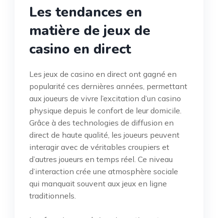
Les tendances en
matière de jeux de
casino en direct
Les jeux de casino en direct ont gagné en
popularité ces dernières années, permettant
aux joueurs de vivre l’excitation d’un casino
physique depuis le confort de leur domicile.
Grâce à des technologies de diffusion en
direct de haute qualité, les joueurs peuvent
interagir avec de véritables croupiers et
d’autres joueurs en temps réel. Ce niveau
d’interaction crée une atmosphère sociale
qui manquait souvent aux jeux en ligne
traditionnels.