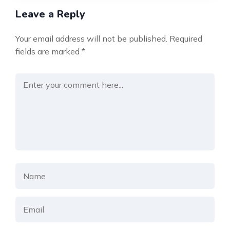
Leave a Reply
Your email address will not be published.
Required
fields are marked
*