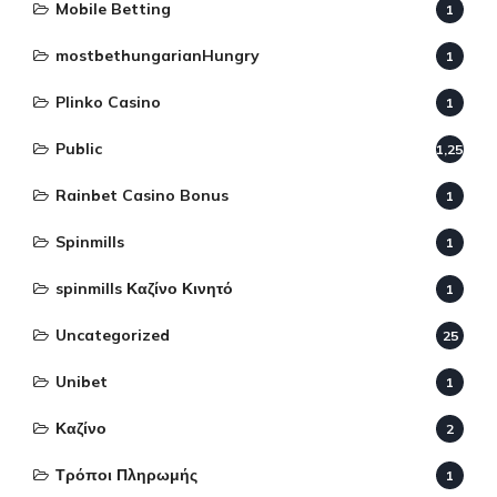
Mobile Betting
1
mostbethungarianHungry
1
Plinko Casino
1
Public
1,255
Rainbet Casino Bonus
1
Spinmills
1
spinmills Καζίνο Κινητό
1
Uncategorized
25
Unibet
1
Καζίνο
2
Τρόποι Πληρωμής
1