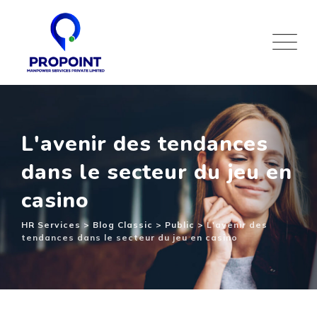
Skip
to
content
L'avenir des tendances
dans le secteur du jeu en
casino
HR Services
>
Blog Classic
>
Public
>
L'avenir des
tendances dans le secteur du jeu en casino