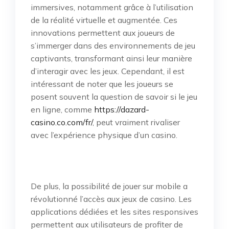
immersives, notamment grâce à l’utilisation
de la réalité virtuelle et augmentée. Ces
innovations permettent aux joueurs de
s’immerger dans des environnements de jeu
captivants, transformant ainsi leur manière
d’interagir avec les jeux. Cependant, il est
intéressant de noter que les joueurs se
posent souvent la question de savoir si le jeu
en ligne, comme
https://dazard-
casino.co.com/fr/
, peut vraiment rivaliser
avec l’expérience physique d’un casino.
De plus, la possibilité de jouer sur mobile a
révolutionné l’accès aux jeux de casino. Les
applications dédiées et les sites responsives
permettent aux utilisateurs de profiter de