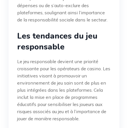
dépenses ou de s’auto-exclure des
plateformes, soulignant ainsi l’importance
de la responsabilité sociale dans le secteur.
Les tendances du jeu
responsable
Le jeu responsable devient une priorité
croissante pour les opérateurs de casino. Les
initiatives visant à promouvoir un
environnement de jeu sain sont de plus en
plus intégrées dans les plateformes. Cela
inclut la mise en place de programmes
éducatifs pour sensibiliser les joueurs aux
risques associés au jeu et à l’importance de
jouer de manière responsable.