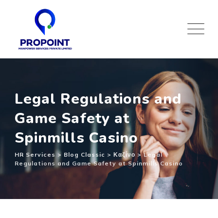
Skip
to
content
Legal Regulations and
Game Safety at
Spinmills Casino
HR Services
>
Blog Classic
>
Καζίνο
>
Legal
Regulations and Game Safety at Spinmills Casino