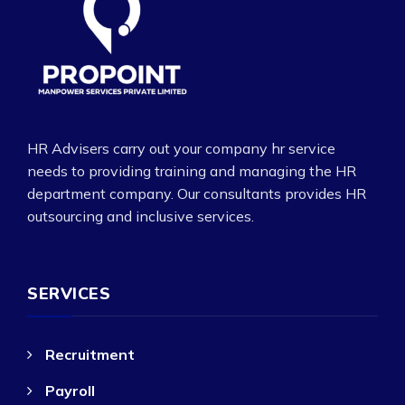
HR Advisers carry out your company hr service
needs to providing training and managing the HR
department company. Our consultants provides HR
outsourcing and inclusive services.
SERVICES
Recruitment
Payroll