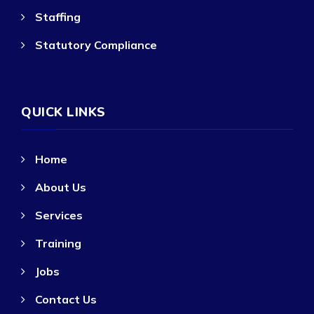
Staffing
Statutory Compliance
QUICK LINKS
Home
About Us
Services
Training
Jobs
Contact Us