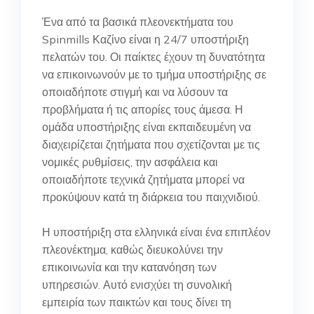
Ένα από τα βασικά πλεονεκτήματα του
Spinmills Καζίνο είναι η 24/7 υποστήριξη
πελατών του. Οι παίκτες έχουν τη δυνατότητα
να επικοινωνούν με το τμήμα υποστήριξης σε
οποιαδήποτε στιγμή και να λύσουν τα
προβλήματα ή τις απορίες τους άμεσα. Η
ομάδα υποστήριξης είναι εκπαιδευμένη να
διαχειρίζεται ζητήματα που σχετίζονται με τις
νομικές ρυθμίσεις, την ασφάλεια και
οποιαδήποτε τεχνικά ζητήματα μπορεί να
προκύψουν κατά τη διάρκεια του παιχνιδιού.
Η υποστήριξη στα ελληνικά είναι ένα επιπλέον
πλεονέκτημα, καθώς διευκολύνει την
επικοινωνία και την κατανόηση των
υπηρεσιών. Αυτό ενισχύει τη συνολική
εμπειρία των παικτών και τους δίνει τη