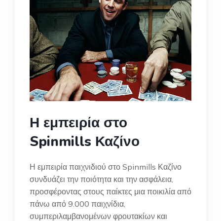
Η εμπειρία στο
Spinmills Καζίνο
Η εμπειρία παιχνιδιού στο Spinmills Καζίνο
συνδυάζει την ποιότητα και την ασφάλεια,
προσφέροντας στους παίκτες μια ποικιλία από
πάνω από 9.000 παιχνίδια,
συμπεριλαμβανομένων φρουτακίων και