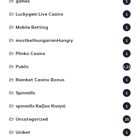
games
1
Luckygem Live Casino
1
Mobile Betting
1
mostbethungarianHungry
1
Plinko Casino
1
Public
1,235
Rainbet Casino Bonus
1
Spinmills
1
spinmills Καζίνο Κινητό
1
Uncategorized
25
Unibet
1