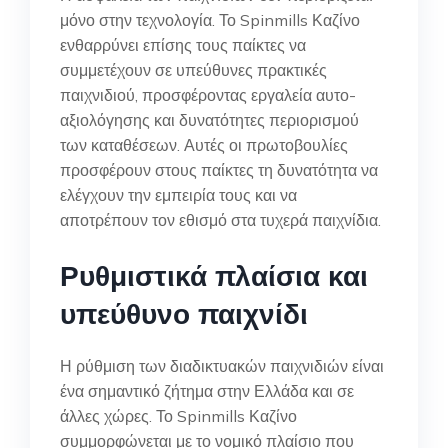
μόνο στην τεχνολογία. Το Spinmills Καζίνο
ενθαρρύνει επίσης τους παίκτες να
συμμετέχουν σε υπεύθυνες πρακτικές
παιχνιδιού, προσφέροντας εργαλεία αυτο-
αξιολόγησης και δυνατότητες περιορισμού
των καταθέσεων. Αυτές οι πρωτοβουλίες
προσφέρουν στους παίκτες τη δυνατότητα να
ελέγχουν την εμπειρία τους και να
αποτρέπουν τον εθισμό στα τυχερά παιχνίδια.
Ρυθμιστικά πλαίσια και
υπεύθυνο παιχνίδι
Η ρύθμιση των διαδικτυακών παιχνιδιών είναι
ένα σημαντικό ζήτημα στην Ελλάδα και σε
άλλες χώρες. Το Spinmills Καζίνο
συμμορφώνεται με το νομικό πλαίσιο που