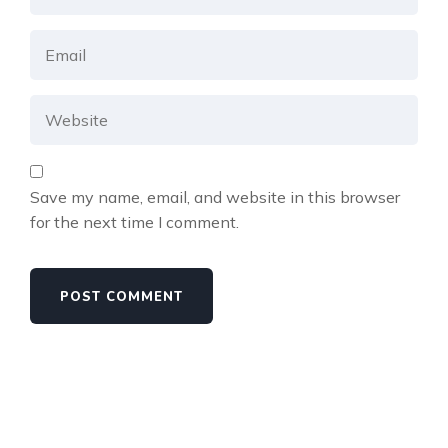
Save my name, email, and website in this browser
for the next time I comment.