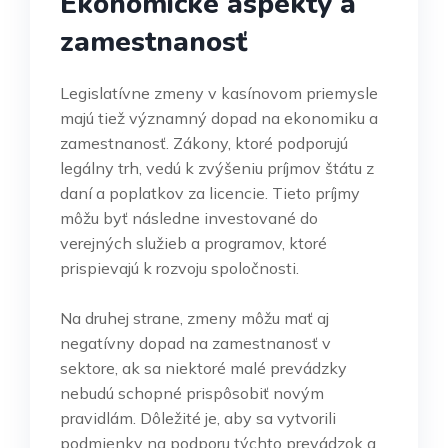
Ekonomické aspekty a
zamestnanosť
Legislatívne zmeny v kasínovom priemysle
majú tiež významný dopad na ekonomiku a
zamestnanosť. Zákony, ktoré podporujú
legálny trh, vedú k zvýšeniu príjmov štátu z
daní a poplatkov za licencie. Tieto príjmy
môžu byť následne investované do
verejných služieb a programov, ktoré
prispievajú k rozvoju spoločnosti.
Na druhej strane, zmeny môžu mať aj
negatívny dopad na zamestnanosť v
sektore, ak sa niektoré malé prevádzky
nebudú schopné prispôsobiť novým
pravidlám. Dôležité je, aby sa vytvorili
podmienky na podporu týchto prevádzok a