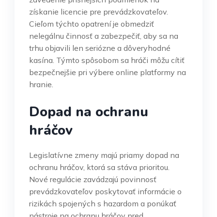
získanie licencie pre prevádzkovateľov.
Cieľom týchto opatrení je obmedziť
nelegálnu činnosť a zabezpečiť, aby sa na
trhu objavili len seriózne a dôveryhodné
kasína. Týmto spôsobom sa hráči môžu cítiť
bezpečnejšie pri výbere online platformy na
hranie.
Dopad na ochranu
hráčov
Legislatívne zmeny majú priamy dopad na
ochranu hráčov, ktorá sa stáva prioritou.
Nové regulácie zavádzajú povinnosť
prevádzkovateľov poskytovať informácie o
rizikách spojených s hazardom a ponúkať
nástroje na ochranu hráčov pred