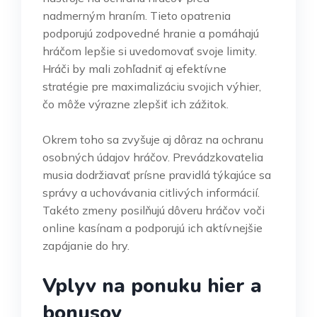
nadmerným hraním. Tieto opatrenia
podporujú zodpovedné hranie a pomáhajú
hráčom lepšie si uvedomovať svoje limity.
Hráči by mali zohľadniť aj efektívne
stratégie pre maximalizáciu svojich výhier,
čo môže výrazne zlepšiť ich zážitok.
Okrem toho sa zvyšuje aj dôraz na ochranu
osobných údajov hráčov. Prevádzkovatelia
musia dodržiavať prísne pravidlá týkajúce sa
správy a uchovávania citlivých informácií.
Takéto zmeny posilňujú dôveru hráčov voči
online kasínam a podporujú ich aktívnejšie
zapájanie do hry.
Vplyv na ponuku hier a
bonusov