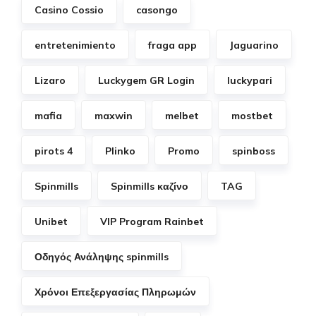
Casino Cossio
casongo
entretenimiento
fraga app
Jaguarino
Lizaro
Luckygem GR Login
luckypari
mafia
maxwin
melbet
mostbet
pirots 4
Plinko
Promo
spinboss
Spinmills
Spinmills καζίνο
TAG
Unibet
VIP Program Rainbet
Οδηγός Ανάληψης spinmills
Χρόνοι Επεξεργασίας Πληρωμών