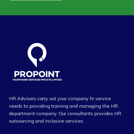
HR Advisers carry out your company hr service
needs to providing training and managing the HR
department company. Our consultants provides HR
outsourcing and inclusive services.