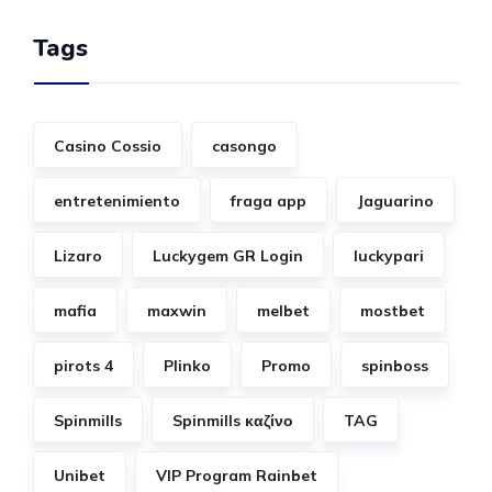
Tags
Casino Cossio
casongo
entretenimiento
fraga app
Jaguarino
Lizaro
Luckygem GR Login
luckypari
mafia
maxwin
melbet
mostbet
pirots 4
Plinko
Promo
spinboss
Spinmills
Spinmills καζίνο
TAG
Unibet
VIP Program Rainbet