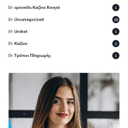
spinmills Καζίνο Κινητό
1
Uncategorized
25
Unibet
1
Καζίνο
2
Τρόποι Πληρωμής
1