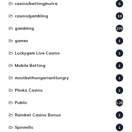
casino/betting/nutra
5
casino/gambling
10
gambling
270
games
1
Luckygem Live Casino
1
Mobile Betting
1
mostbethungarianHungry
1
Plinko Casino
1
Public
1,255
Rainbet Casino Bonus
1
Spinmills
1