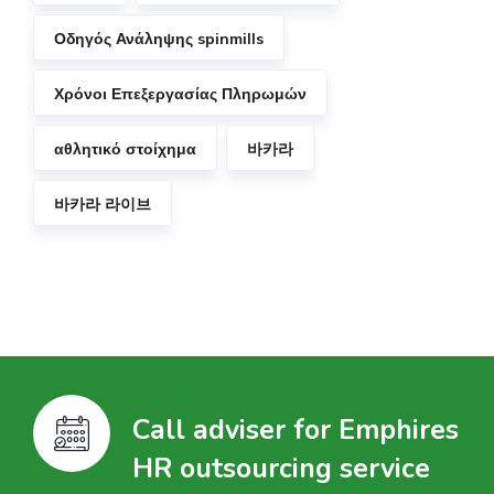
Οδηγός Ανάληψης spinmills
Χρόνοι Επεξεργασίας Πληρωμών
αθλητικό στοίχημα
바카라
바카라 라이브
Call adviser for Emphires
HR outsourcing service