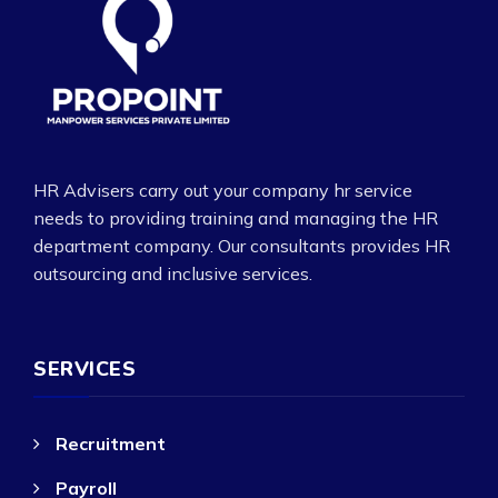
HR Advisers carry out your company hr service
needs to providing training and managing the HR
department company. Our consultants provides HR
outsourcing and inclusive services.
SERVICES
Recruitment
Payroll