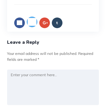
Leave a Reply
Your email address will not be published.
Required
fields are marked
*