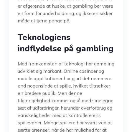
er afgørende at huske, at gambling bør være
en form for underholdning, og ikke en sikker
måde at tjene penge på.
Teknologiens
indflydelse på gambling
Med fremkomsten af teknologi har gambling
udviklet sig markant. Online casinoer og
mobile applikationer har gjort det nemmere
end nogensinde at spille, hvilket tiltrækker
en bredere publik. Men denne
tilgængelighed kommer også med sine egne
sæt af udfordringer, herunder overforbrug og
vanskeligheder med at kontrollere ens
spillevaner. Mange spillere har svært ved at
sætte grænser, når de har mulighed for at