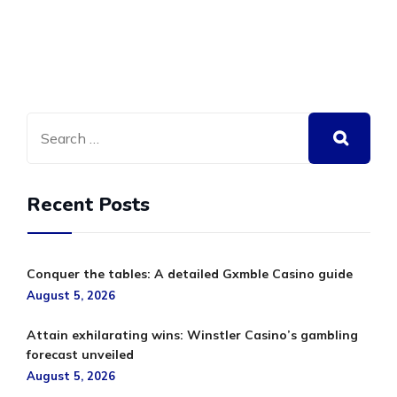
Recent Posts
Conquer the tables: A detailed Gxmble Casino guide
August 5, 2026
Attain exhilarating wins: Winstler Casino’s gambling
forecast unveiled
August 5, 2026