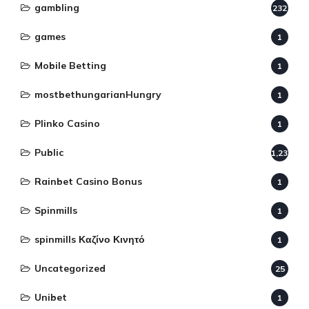
gambling
232
games
1
Mobile Betting
1
mostbethungarianHungry
1
Plinko Casino
1
Public
1,233
Rainbet Casino Bonus
1
Spinmills
1
spinmills Καζίνο Κινητό
1
Uncategorized
25
Unibet
1