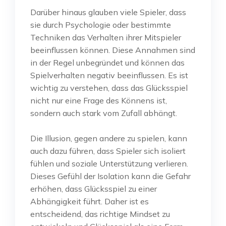
Darüber hinaus glauben viele Spieler, dass
sie durch Psychologie oder bestimmte
Techniken das Verhalten ihrer Mitspieler
beeinflussen können. Diese Annahmen sind
in der Regel unbegründet und können das
Spielverhalten negativ beeinflussen. Es ist
wichtig zu verstehen, dass das Glücksspiel
nicht nur eine Frage des Könnens ist,
sondern auch stark vom Zufall abhängt.
Die Illusion, gegen andere zu spielen, kann
auch dazu führen, dass Spieler sich isoliert
fühlen und soziale Unterstützung verlieren.
Dieses Gefühl der Isolation kann die Gefahr
erhöhen, dass Glücksspiel zu einer
Abhängigkeit führt. Daher ist es
entscheidend, das richtige Mindset zu