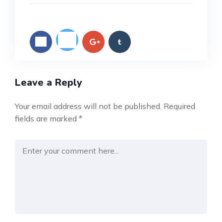
Leave a Reply
Your email address will not be published.
Required
fields are marked
*