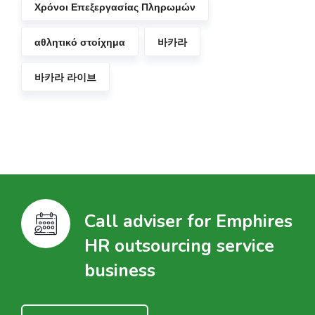
Χρόνοι Επεξεργασίας Πληρωμών
αθλητικό στοίχημα
바카라
바카라 라이브
Call adviser for Emphires
HR outsourcing service
business