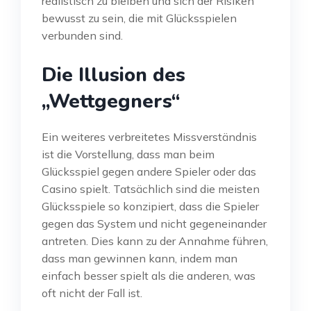
realistisch zu bleiben und sich der Risiken
bewusst zu sein, die mit Glücksspielen
verbunden sind.
Die Illusion des
„Wettgegners“
Ein weiteres verbreitetes Missverständnis
ist die Vorstellung, dass man beim
Glücksspiel gegen andere Spieler oder das
Casino spielt. Tatsächlich sind die meisten
Glücksspiele so konzipiert, dass die Spieler
gegen das System und nicht gegeneinander
antreten. Dies kann zu der Annahme führen,
dass man gewinnen kann, indem man
einfach besser spielt als die anderen, was
oft nicht der Fall ist.