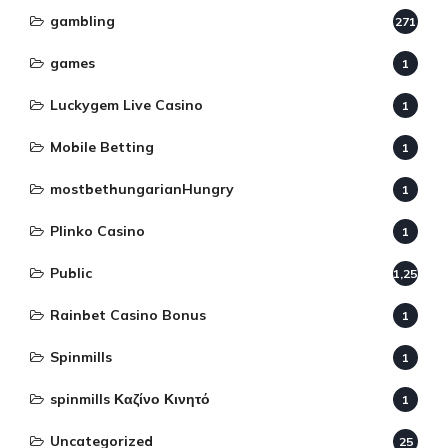
gambling
271
games
1
Luckygem Live Casino
1
Mobile Betting
1
mostbethungarianHungry
1
Plinko Casino
1
Public
1,258
Rainbet Casino Bonus
1
Spinmills
1
spinmills Καζίνο Κινητό
1
Uncategorized
25