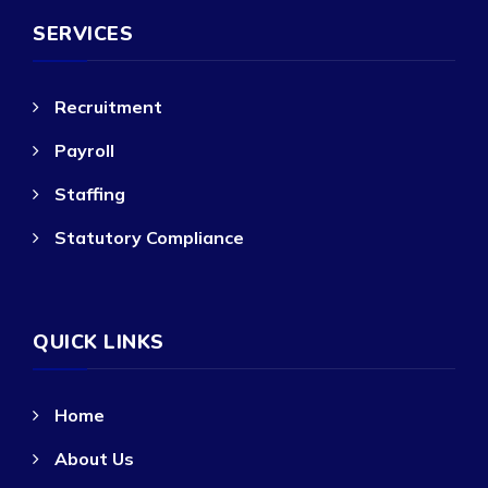
SERVICES
Recruitment
Payroll
Staffing
Statutory Compliance
QUICK LINKS
Home
About Us