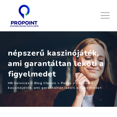
Skip
to
content
népszerű kaszinójáték,
ami garantáltan leköti a
figyelmedet
HR Services
>
Blog Classic
>
Public
>
népszerű
kaszinójáték, ami garantáltan leköti a figyelmedet