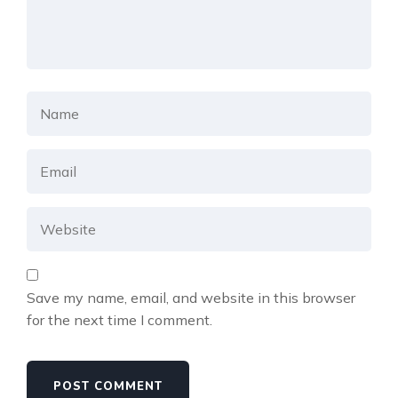
Save my name, email, and website in this browser
for the next time I comment.