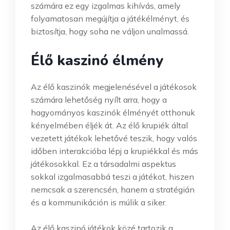
számára ez egy izgalmas kihívás, amely
folyamatosan megújítja a játékélményt, és
biztosítja, hogy soha ne váljon unalmassá.
Élő kaszinó élmény
Az élő kaszinók megjelenésével a játékosok
számára lehetőség nyílt arra, hogy a
hagyományos kaszinók élményét otthonuk
kényelmében éljék át. Az élő krupiék által
vezetett játékok lehetővé teszik, hogy valós
időben interakcióba lépj a krupiékkal és más
játékosokkal. Ez a társadalmi aspektus
sokkal izgalmasabbá teszi a játékot, hiszen
nemcsak a szerencsén, hanem a stratégián
és a kommunikáción is múlik a siker.
Az élő kaszinó játékok közé tartozik a