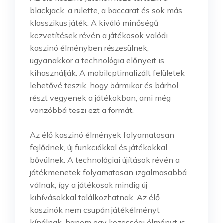
blackjack, a rulette, a baccarat és sok más
klasszikus játék. A kiváló minőségű
közvetítések révén a játékosok valódi
kaszinó élményben részesülnek,
ugyanakkor a technológia előnyeit is
kihasználják. A mobiloptimalizált felületek
lehetővé teszik, hogy bármikor és bárhol
részt vegyenek a játékokban, ami még
vonzóbbá teszi ezt a formát.
Az élő kaszinó élmények folyamatosan
fejlődnek, új funkciókkal és játékokkal
bővülnek. A technológiai újítások révén a
játékmenetek folyamatosan izgalmasabbá
válnak, így a játékosok mindig új
kihívásokkal találkozhatnak. Az élő
kaszinók nem csupán játékélményt
kínálnak, hanem egy közösségi élményt is,