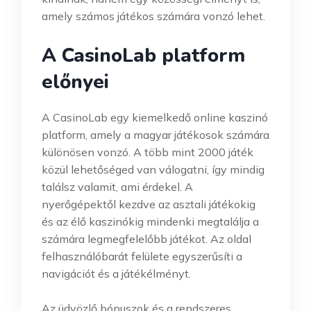
amely számos játékos számára vonzó lehet.
A CasinoLab platform
előnyei
A CasinoLab egy kiemelkedő online kaszinó
platform, amely a magyar játékosok számára
különösen vonzó. A több mint 2000 játék
közül lehetőséged van válogatni, így mindig
találsz valamit, ami érdekel. A
nyerőgépektől kezdve az asztali játékokig
és az élő kaszinókig mindenki megtalálja a
számára legmegfelelőbb játékot. Az oldal
felhasználóbarát felülete egyszerűsíti a
navigációt és a játékélményt.
Az üdvözlő bónuszok és a rendszeres