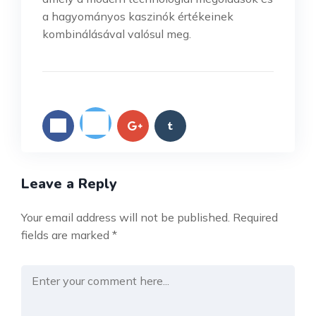
a hagyományos kaszinók értékeinek
kombinálásával valósul meg.
Leave a Reply
Your email address will not be published.
Required
fields are marked
*