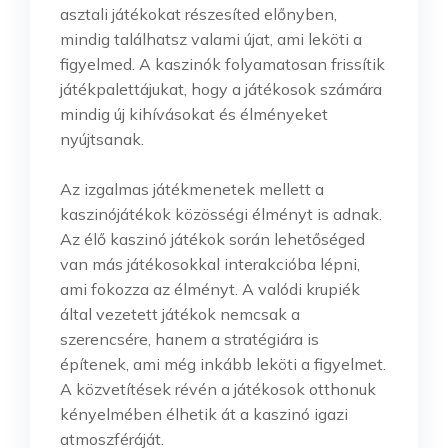
asztali játékokat részesíted előnyben,
mindig találhatsz valami újat, ami leköti a
figyelmed. A kaszinók folyamatosan frissítik
játékpalettájukat, hogy a játékosok számára
mindig új kihívásokat és élményeket
nyújtsanak.
Az izgalmas játékmenetek mellett a
kaszinójátékok közösségi élményt is adnak.
Az élő kaszinó játékok során lehetőséged
van más játékosokkal interakcióba lépni,
ami fokozza az élményt. A valódi krupiék
által vezetett játékok nemcsak a
szerencsére, hanem a stratégiára is
építenek, ami még inkább leköti a figyelmet.
A közvetítések révén a játékosok otthonuk
kényelmében élhetik át a kaszinó igazi
atmoszféráját.