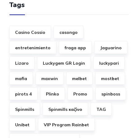
Tags
Casino Cossio
casongo
entretenimiento
fraga app
Jaguarino
Lizaro
Luckygem GR Login
luckypari
mafia
maxwin
melbet
mostbet
pirots 4
Plinko
Promo
spinboss
Spinmills
Spinmills καζίνο
TAG
Unibet
VIP Program Rainbet