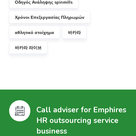
Οδηγός Ανάληψης spinmills
Χρόνοι Επεξεργασίας Πληρωμών
αθλητικό στοίχημα
바카라
바카라 라이브
Call adviser for Emphires
HR outsourcing service
business