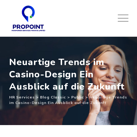
Skip
to
content
Neuartige Trends im
Casino-Design Ein
Ausblick auf die Zukunft
HR Services
>
Blog Classic
>
Public
>
Neuartige Trends
im Casino-Design Ein Ausblick auf die Zukunft