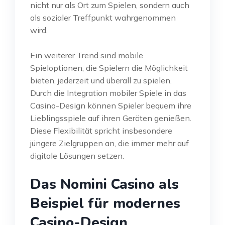
nicht nur als Ort zum Spielen, sondern auch
als sozialer Treffpunkt wahrgenommen
wird.
Ein weiterer Trend sind mobile
Spieloptionen, die Spielern die Möglichkeit
bieten, jederzeit und überall zu spielen.
Durch die Integration mobiler Spiele in das
Casino-Design können Spieler bequem ihre
Lieblingsspiele auf ihren Geräten genießen.
Diese Flexibilität spricht insbesondere
jüngere Zielgruppen an, die immer mehr auf
digitale Lösungen setzen.
Das Nomini Casino als
Beispiel für modernes
Casino-Design