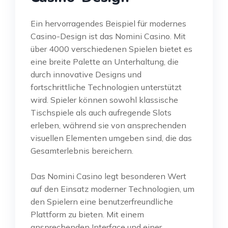
Ein hervorragendes Beispiel für modernes
Casino-Design ist das Nomini Casino. Mit
über 4000 verschiedenen Spielen bietet es
eine breite Palette an Unterhaltung, die
durch innovative Designs und
fortschrittliche Technologien unterstützt
wird. Spieler können sowohl klassische
Tischspiele als auch aufregende Slots
erleben, während sie von ansprechenden
visuellen Elementen umgeben sind, die das
Gesamterlebnis bereichern.
Das Nomini Casino legt besonderen Wert
auf den Einsatz moderner Technologien, um
den Spielern eine benutzerfreundliche
Plattform zu bieten. Mit einem
ansprechenden Interface und einer