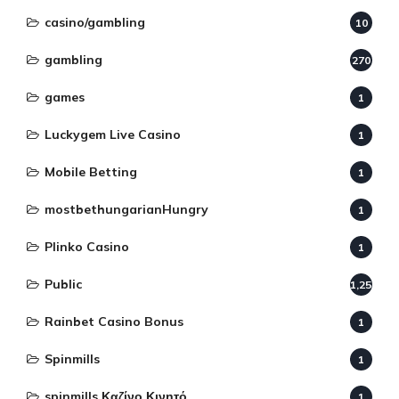
casino/gambling
10
gambling
270
games
1
Luckygem Live Casino
1
Mobile Betting
1
mostbethungarianHungry
1
Plinko Casino
1
Public
1,255
Rainbet Casino Bonus
1
Spinmills
1
spinmills Καζίνο Κινητό
1