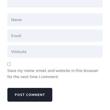
Save my name, email, and website in this browser
for the next time I comment.