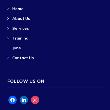
Home
About Us
Services
Training
Jobs
Contact Us
FOLLOW US ON
facebook
linkedin
instagram