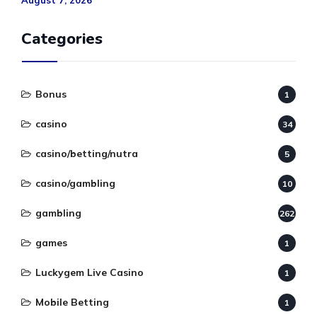
August 7, 2026
Categories
Bonus
1
casino
34
casino/betting/nutra
5
casino/gambling
10
gambling
262
games
1
Luckygem Live Casino
1
Mobile Betting
1