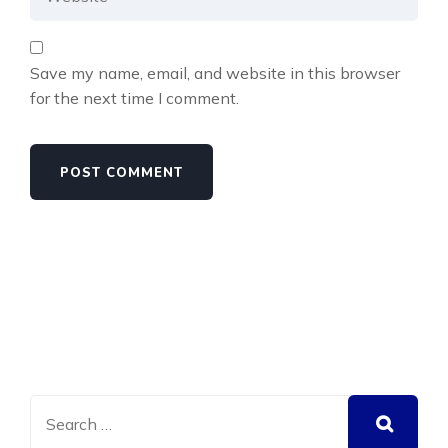
Save my name, email, and website in this browser
for the next time I comment.