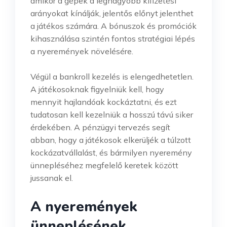
amikor a gépek a legnagyobb kifizetési
arányokat kínálják, jelentős előnyt jelenthet
a játékos számára. A bónuszok és promóciók
kihasználása szintén fontos stratégiai lépés
a nyeremények növelésére.
Végül a bankroll kezelés is elengedhetetlen.
A játékosoknak figyelniük kell, hogy
mennyit hajlandóak kockáztatni, és ezt
tudatosan kell kezelniük a hosszú távú siker
érdekében. A pénzügyi tervezés segít
abban, hogy a játékosok elkerüljék a túlzott
kockázatvállalást, és bármilyen nyeremény
ünnepléséhez megfelelő keretek között
jussanak el.
A nyeremények
ünneplésének