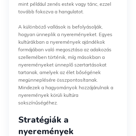
mint például zenés estek vagy tánc, ezzel
tovább fokozva a hangulatot.
A különböző vallások is befolyásolják,
hogyan ünneplik a nyereményeket. Egyes
kultúrákban a nyeremények ajándékok
formájában való megosztása az adakozás
szellemében történik, míg másokban a
nyereményeket ünneplő szertartásokat
tartanak, amelyek az élet bőségének
megünneplésére összpontosítanak.
Mindezek a hagyományok hozzájárulnak a
nyeremények körüli kultúra
sokszínűségéhez.
Stratégiák a
nyeremények