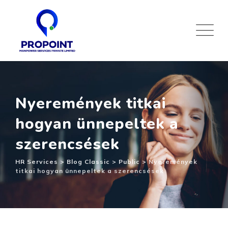
Skip
to
content
Nyeremények titkai
hogyan ünnepeltek a
szerencsések
HR Services
>
Blog Classic
>
Public
>
Nyeremények
titkai hogyan ünnepeltek a szerencsések