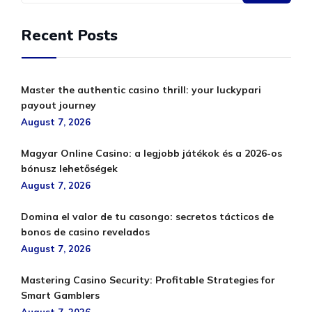
Recent Posts
Master the authentic casino thrill: your luckypari
payout journey
August 7, 2026
Magyar Online Casino: a legjobb játékok és a 2026-os
bónusz lehetőségek
August 7, 2026
Domina el valor de tu casongo: secretos tácticos de
bonos de casino revelados
August 7, 2026
Mastering Casino Security: Profitable Strategies for
Smart Gamblers