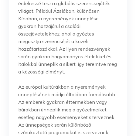
érdekessé teszi a globális szerencsejáték
világot. Például Ázsiában, különösen
Kínában, a nyeremények ünneplése
gyakran hozzájárul a családi
összejövetelekhez, ahol a győztes
megosztja szerencséjét a közeli
hozzátartozókkal. Az ilyen rendezvények
során gyakran hagyományos ételekkel és
italokkal ünneplik a sikert, így teremtve meg
a közösségi élményt.
Az európai kultúrákban a nyeremények
ünneplésének módja általában formálisabb.
Az emberek gyakran éttermekben vagy
bárokban ünneplik meg a győzelmeiket,
esetleg nagyobb eseményeket szerveznek.
Az ünnepségek során különböző
szórakoztató programokat is szerveznek,