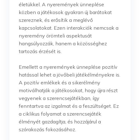
életükkel. A nyeremények ünneplése
közben a játékosok gyakran új barátokat
szereznek, és erősítik a meglévő
kapcsolatokat. Ezen interakciók nemcsak a
nyeremény örömteli aspektusát
hangsúlyozzák, hanem a közösséghez
tartozás érzését is.
Emellett a nyeremények ünneplése pozitív
hatással lehet a jövőbeli játékélményekre is.
A pozitív emlékek és a sikerélmény
motiválhatják a játékosokat, hogy újra részt
vegyenek a szerencsejátékban, így
fenntartva az izgalmat és a feszültséget. Ez
a ciklikus folyamat a szerencsejáték
élményét gazdagítja, és hozzájárul a
szórakozás fokozásához.