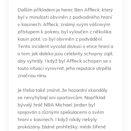
Dalším příkladem je herec Ben Affleck, který
byl v minulosti obviněn z podvodného hraní
v kasinech. Affleck, známý svým vášnivým
přístupem k pokeru, byl vyloučen z několika
kasin poté, co byl obviněn z podvádění.
Tento incident vyvolal diskusi o etice hraní a
o tom, jak daleko jsou celebrity schopny zajít,
aby vyhrály. I když byl Affleck schopen se s
touto situací vyrovnat, jeho reputace utrpěla
značnou ránu.
Je třeba také zmínit, že hazardní skandály
se nevyhýbají ani sportovcům. Například
bývalý hráč NBA Michael Jordan byl
spojován s různými spekulacemi o svém
hraní v kasinech. I když nikdy nebyly
prokázány žádné prohřešky, médii šířené