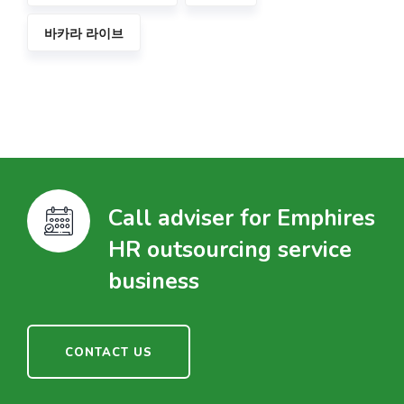
바카라 라이브
Call adviser for Emphires
HR outsourcing service
business
CONTACT US