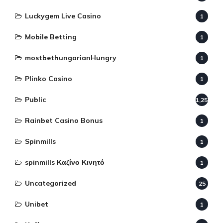
Luckygem Live Casino
1
Mobile Betting
1
mostbethungarianHungry
1
Plinko Casino
1
Public
1,255
Rainbet Casino Bonus
1
Spinmills
1
spinmills Καζίνο Κινητό
1
Uncategorized
25
Unibet
1