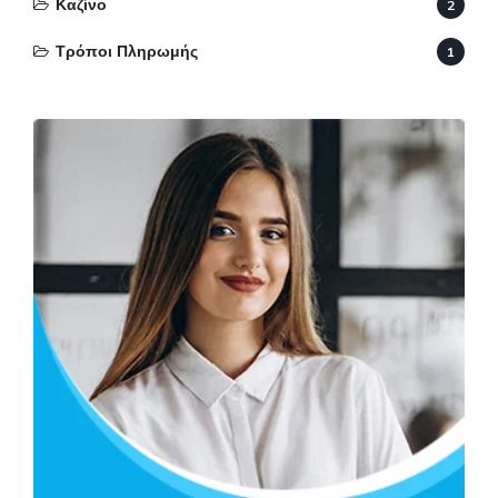
Καζίνο
2
Τρόποι Πληρωμής
1