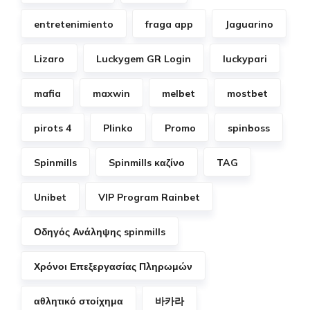
entretenimiento
fraga app
Jaguarino
Lizaro
Luckygem GR Login
luckypari
mafia
maxwin
melbet
mostbet
pirots 4
Plinko
Promo
spinboss
Spinmills
Spinmills καζίνο
TAG
Unibet
VIP Program Rainbet
Οδηγός Ανάληψης spinmills
Χρόνοι Επεξεργασίας Πληρωμών
αθλητικό στοίχημα
바카라