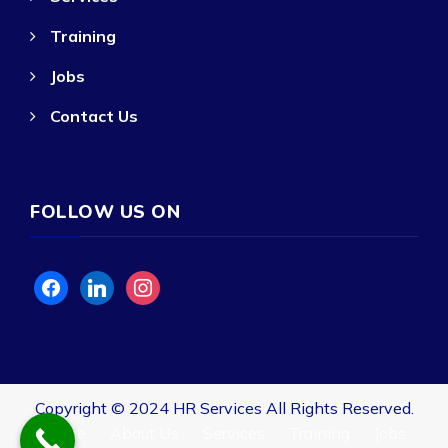
Training
Jobs
Contact Us
FOLLOW US ON
facebook
linkedin
instagram
Copyright © 2024
HR Services
All Rights Reserved.
Home
About Us
Services
Training
Jobs