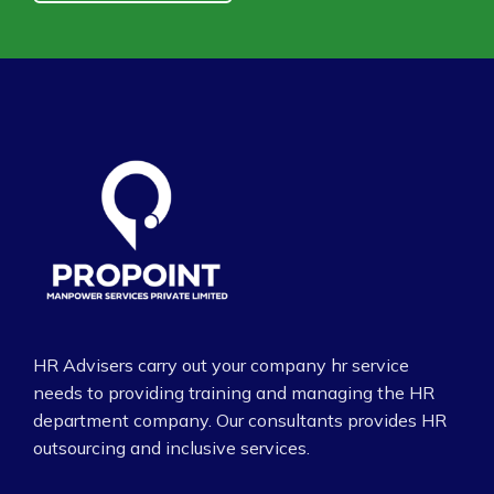
HR Advisers carry out your company hr service
needs to providing training and managing the HR
department company. Our consultants provides HR
outsourcing and inclusive services.