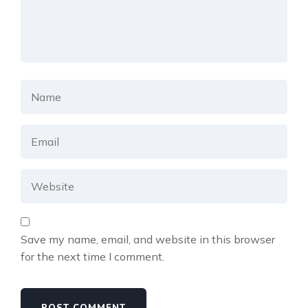
Save my name, email, and website in this browser
for the next time I comment.