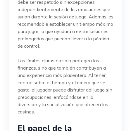
debe ser respetado sin excepciones,
independientemente de las emociones que
surjan durante la sesión de juego. Además, es
recomendable establecer un tiempo máximo
para jugar, lo que ayudará a evitar sesiones
prolongadas que puedan llevar a la pérdida
de control.
Los límites claros no solo protegen las
finanzas, sino que también contribuyen a
una experiencia más placentera. Al tener
control sobre el tiempo y el dinero que se
gasta, el jugador puede disfrutar del juego sin
preocupaciones, enfocándose en la
diversión y la socialización que ofrecen los
casinos.
El papel de la