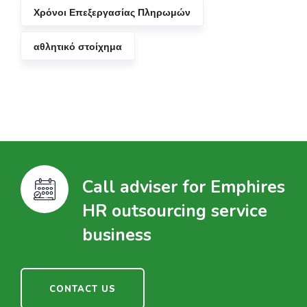
Χρόνοι Επεξεργασίας Πληρωμών
αθλητικό στοίχημα
Call adviser for Emphires
HR outsourcing service
business
CONTACT US