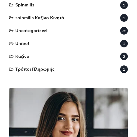
Spinmills
1
spinmills Καζίνο Κινητό
1
Uncategorized
25
Unibet
1
Καζίνο
2
Τρόποι Πληρωμής
1