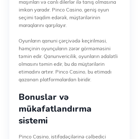
maşınları və canlı dilerlər ilə tanış olmasına
imkan yaradır. Pinco Casino, geniş oyun
seçimi təqdim edərək, müştərilərinin
maraqlarını qarşılayır.
Oyunların qanuni çərçivədə keçirilməsi,
həmçinin oyunçuların zərər görməməsini
təmin edir. Qanunvericilik, oyunların ədalətli
olmasını təmin edir, bu da müştərilərin
etimadını artırır. Pinco Casino, bu etimadı
qazanan platformalardan biridir.
Bonuslar və
mükafatlandırma
sistemi
Pinco Casino, istifadəçilərinə cəlbedici