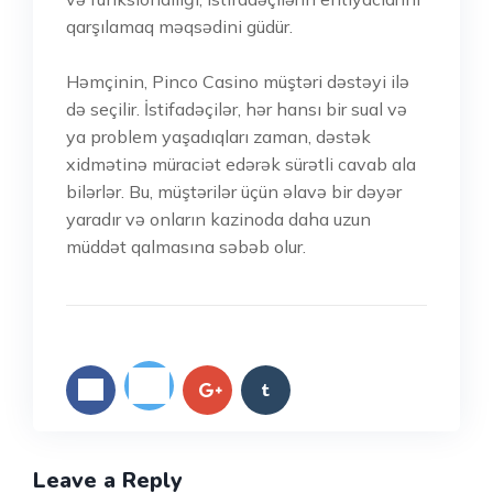
qarşılamaq məqsədini güdür.
Həmçinin, Pinco Casino müştəri dəstəyi ilə
də seçilir. İstifadəçilər, hər hansı bir sual və
ya problem yaşadıqları zaman, dəstək
xidmətinə müraciət edərək sürətli cavab ala
bilərlər. Bu, müştərilər üçün əlavə bir dəyər
yaradır və onların kazinoda daha uzun
müddət qalmasına səbəb olur.
Leave a Reply