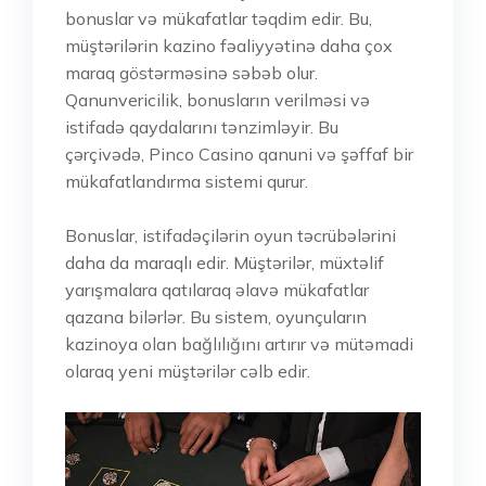
bonuslar və mükafatlar təqdim edir. Bu,
müştərilərin kazino fəaliyyətinə daha çox
maraq göstərməsinə səbəb olur.
Qanunvericilik, bonusların verilməsi və
istifadə qaydalarını tənzimləyir. Bu
çərçivədə, Pinco Casino qanuni və şəffaf bir
mükafatlandırma sistemi qurur.
Bonuslar, istifadəçilərin oyun təcrübələrini
daha da maraqlı edir. Müştərilər, müxtəlif
yarışmalara qatılaraq əlavə mükafatlar
qazana bilərlər. Bu sistem, oyunçuların
kazinoya olan bağlılığını artırır və mütəmadi
olaraq yeni müştərilər cəlb edir.