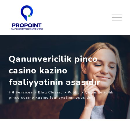
Skip
to
content
Qanunvericilik pinco
casino kazino
fəaliyyətinin əsasıdır
HR Services
>
Blog Classic
>
Public
>
Qanunvericilik
pinco casino kazino fəaliyyətinin əsasıdır