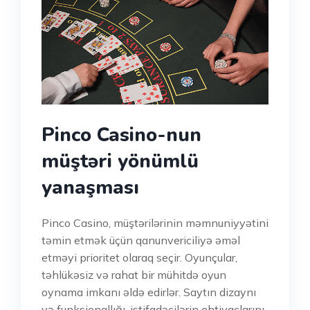
Pinco Casino-nun
müştəri yönümlü
yanaşması
Pinco Casino, müştərilərinin məmnuniyyətini
təmin etmək üçün qanunvericiliyə əməl
etməyi prioritet olaraq seçir. Oyunçular,
təhlükəsiz və rahat bir mühitdə oyun
oynama imkanı əldə edirlər. Saytın dizaynı
və funksionallığı, istifadəçilərin ehtiyaclarını