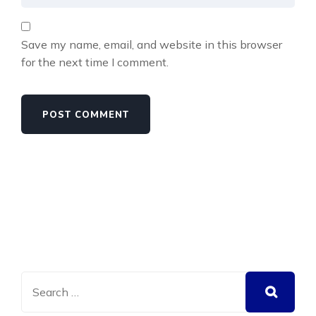
Save my name, email, and website in this browser
for the next time I comment.