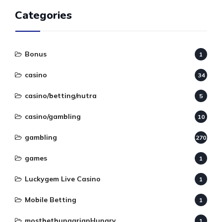
Categories
Bonus
1
casino
34
casino/betting/nutra
5
casino/gambling
10
gambling
270
games
1
Luckygem Live Casino
1
Mobile Betting
1
mostbethungarianHungry
1