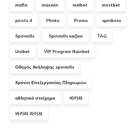
mafia
maxwin
melbet
mostbet
pirots 4
Plinko
Promo
spinboss
Spinmills
Spinmills καζίνο
TAG
Unibet
VIP Program Rainbet
Οδηγός Ανάληψης spinmills
Χρόνοι Επεξεργασίας Πληρωμών
αθλητικό στοίχημα
바카라
바카라 라이브