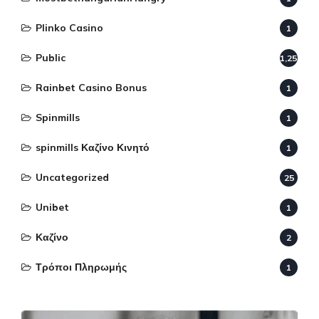
Plinko Casino
1
Public
1,255
Rainbet Casino Bonus
1
Spinmills
1
spinmills Καζίνο Κινητό
1
Uncategorized
25
Unibet
1
Καζίνο
2
Τρόποι Πληρωμής
1