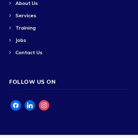
About Us
Services
Training
Jobs
Contact Us
FOLLOW US ON
facebook
linkedin
instagram