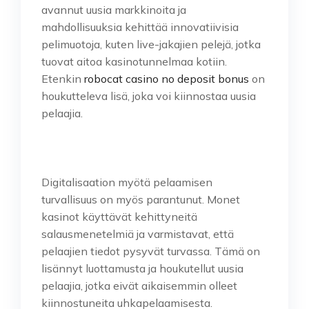
avannut uusia markkinoita ja
mahdollisuuksia kehittää innovatiivisia
pelimuotoja, kuten live-jakajien pelejä, jotka
tuovat aitoa kasinotunnelmaa kotiin.
Etenkin
robocat casino no deposit bonus
on
houkutteleva lisä, joka voi kiinnostaa uusia
pelaajia.
Digitalisaation myötä pelaamisen
turvallisuus on myös parantunut. Monet
kasinot käyttävät kehittyneitä
salausmenetelmiä ja varmistavat, että
pelaajien tiedot pysyvät turvassa. Tämä on
lisännyt luottamusta ja houkutellut uusia
pelaajia, jotka eivät aikaisemmin olleet
kiinnostuneita uhkapelaamisesta.