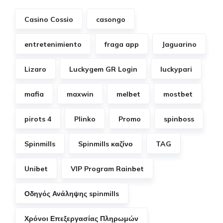
Casino Cossio
casongo
entretenimiento
fraga app
Jaguarino
Lizaro
Luckygem GR Login
luckypari
mafia
maxwin
melbet
mostbet
pirots 4
Plinko
Promo
spinboss
Spinmills
Spinmills καζίνο
TAG
Unibet
VIP Program Rainbet
Οδηγός Ανάληψης spinmills
Χρόνοι Επεξεργασίας Πληρωμών