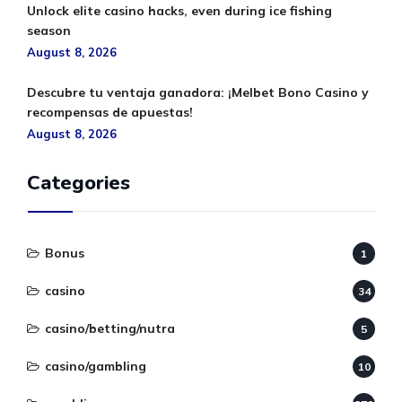
Unlock elite casino hacks, even during ice fishing
season
August 8, 2026
Descubre tu ventaja ganadora: ¡Melbet Bono Casino y
recompensas de apuestas!
August 8, 2026
Categories
Bonus
1
casino
34
casino/betting/nutra
5
casino/gambling
10