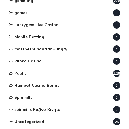
gambling
270
games
1
Luckygem Live Casino
1
Mobile Betting
1
mostbethungarianHungry
1
Plinko Casino
1
Public
1,255
Rainbet Casino Bonus
1
Spinmills
1
spinmills Καζίνο Κινητό
1
Uncategorized
25