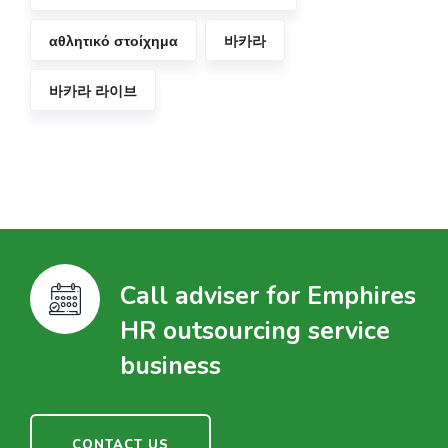
αθλητικό στοίχημα
바카라
바카라 라이브
Call adviser for Emphires
HR outsourcing service
business
CONTACT US