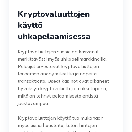
Kryptovaluuttojen
käyttö
uhkapelaamisessa
Kryptovaluuttojen suosio on kasvanut
merkittävästi myös uhkapelimarkkinoilla.
Pelaajat arvostavat kryptovaluuttojen
tarjoamaa anonymiteettiä ja nopeita
transaktioita. Useat kasinot ovat alkaneet
hyväksyä kryptovaluuttoja maksutapana,
mikä on tehnyt pelaamisesta entistä
joustavampaa.
Kryptovaluuttojen käyttö tuo mukanaan
myös uusia haasteita, kuten hintojen