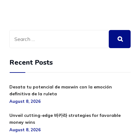
Recent Posts
Desata tu potencial de maxwin con la emoción
definitiva de la ruleta
August 8, 2026
Unveil cutting-edge 바카라 strategies for favorable
money wins
August 8, 2026