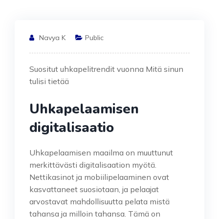
Navya K
Public
Suositut uhkapelitrendit vuonna Mitä sinun
tulisi tietää
Uhkapelaamisen
digitalisaatio
Uhkapelaamisen maailma on muuttunut
merkittävästi digitalisaation myötä.
Nettikasinot ja mobiilipelaaminen ovat
kasvattaneet suosiotaan, ja pelaajat
arvostavat mahdollisuutta pelata mistä
tahansa ja milloin tahansa. Tämä on