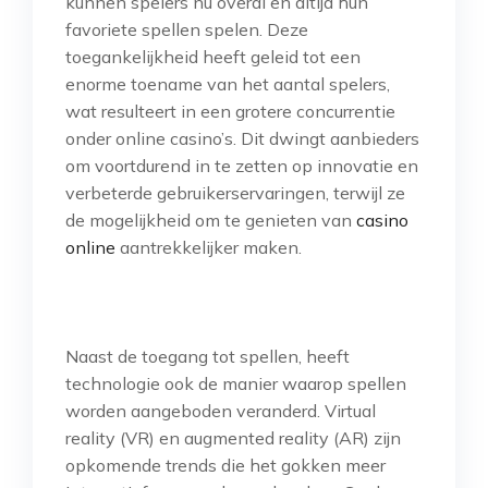
kunnen spelers nu overal en altijd hun
favoriete spellen spelen. Deze
toegankelijkheid heeft geleid tot een
enorme toename van het aantal spelers,
wat resulteert in een grotere concurrentie
onder online casino’s. Dit dwingt aanbieders
om voortdurend in te zetten op innovatie en
verbeterde gebruikerservaringen, terwijl ze
de mogelijkheid om te genieten van
casino
online
aantrekkelijker maken.
Naast de toegang tot spellen, heeft
technologie ook de manier waarop spellen
worden aangeboden veranderd. Virtual
reality (VR) en augmented reality (AR) zijn
opkomende trends die het gokken meer