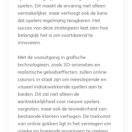
spelen. Dit maakt de ervaring niet alleen
vermakelijker, maar verhoogt ook de kans
dat spelers regelmatig terugkeren. Het
succes van deze strategieën laat zien hoe
belangrijk het is om voortdurend te
innoveren.
Met de vooruitgang in grafische
technologieën, zoals 3D-animaties en
realistische geluidseffecten, zullen online
casino’s in staat zijn om meeslepende en
visueel indrukwekkende spellen aan te
bieden. Dit zal niet alleen de
aantrekkelijkheid voor nieuwe spelers
vergroten, maar ook de tevredenheid van
bestaande klanten verhogen. De toekomst
van online gokken ligt in het vermogen om
unieke en boeiende ervaringen te creëren.