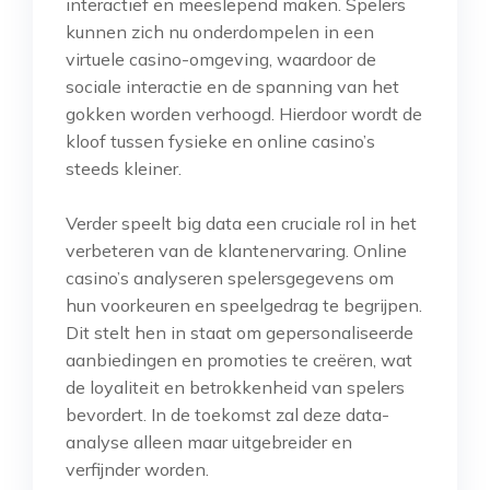
interactief en meeslepend maken. Spelers
kunnen zich nu onderdompelen in een
virtuele casino-omgeving, waardoor de
sociale interactie en de spanning van het
gokken worden verhoogd. Hierdoor wordt de
kloof tussen fysieke en online casino’s
steeds kleiner.
Verder speelt big data een cruciale rol in het
verbeteren van de klantenervaring. Online
casino’s analyseren spelersgegevens om
hun voorkeuren en speelgedrag te begrijpen.
Dit stelt hen in staat om gepersonaliseerde
aanbiedingen en promoties te creëren, wat
de loyaliteit en betrokkenheid van spelers
bevordert. In de toekomst zal deze data-
analyse alleen maar uitgebreider en
verfijnder worden.