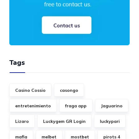
Tags
Casino Cossio
casongo
entretenimiento
fraga app
Jaguarino
Lizaro
Luckygem GR Login
luckypari
mafia
melbet
mostbet
pirots 4