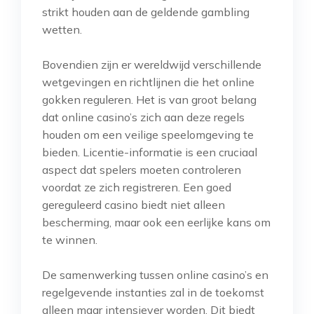
strikt houden aan de geldende gambling
wetten.
Bovendien zijn er wereldwijd verschillende
wetgevingen en richtlijnen die het online
gokken reguleren. Het is van groot belang
dat online casino’s zich aan deze regels
houden om een veilige speelomgeving te
bieden. Licentie-informatie is een cruciaal
aspect dat spelers moeten controleren
voordat ze zich registreren. Een goed
gereguleerd casino biedt niet alleen
bescherming, maar ook een eerlijke kans om
te winnen.
De samenwerking tussen online casino’s en
regelgevende instanties zal in de toekomst
alleen maar intensiever worden. Dit biedt