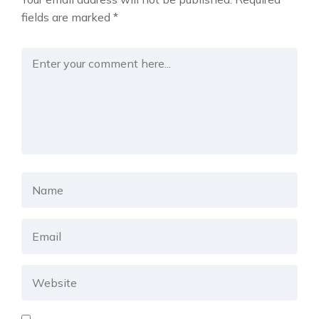
fields are marked
*