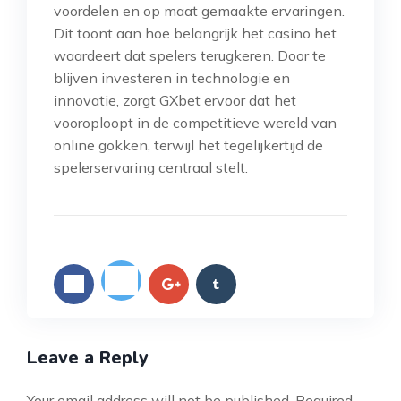
voordelen en op maat gemaakte ervaringen.
Dit toont aan hoe belangrijk het casino het
waardeert dat spelers terugkeren. Door te
blijven investeren in technologie en
innovatie, zorgt GXbet ervoor dat het
vooroploopt in de competitieve wereld van
online gokken, terwijl het tegelijkertijd de
spelerservaring centraal stelt.
Leave a Reply
Your email address will not be published.
Required