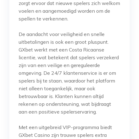
zorgt ervoor dat nieuwe spelers zich welkom
voelen en aangemoedigd worden om de
spellen te verkennen.
De aandacht voor veiligheid en snelle
uitbetalingen is ook een groot pluspunt.
GXbet werkt met een Costa Ricaanse
licentie, wat betekent dat spelers verzekerd
zijn van een veilige en gereguleerde
omgeving. De 24/7 klantenservice is er om
spelers bij te staan, waardoor het platform
niet alleen toegankelijk, maar ook
betrouwbaar is. Klanten kunnen altijd
rekenen op ondersteuning, wat bijdraagt
aan een positieve spelerservaring.
Met een uitgebreid VIP-programma biedt
GXbet Casino zijn trouwe spelers extra