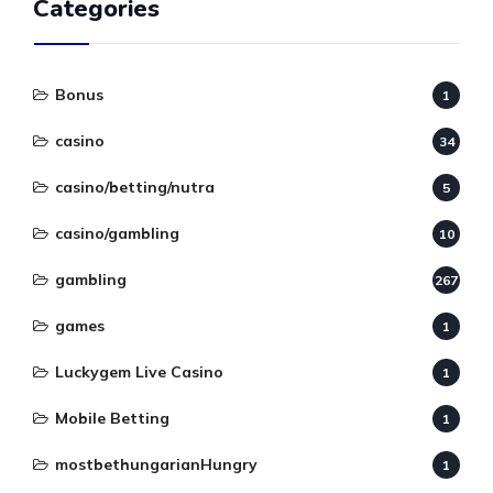
Categories
Bonus
1
casino
34
casino/betting/nutra
5
casino/gambling
10
gambling
267
games
1
Luckygem Live Casino
1
Mobile Betting
1
mostbethungarianHungry
1