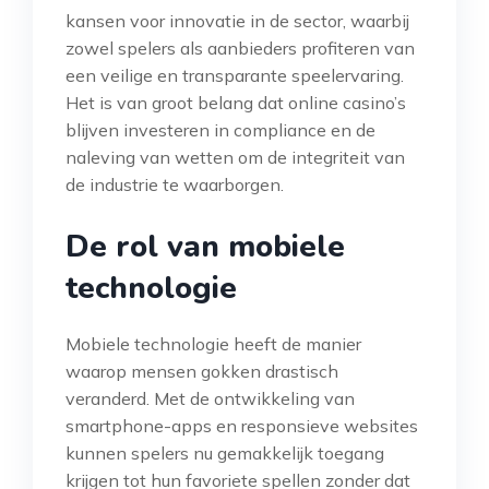
kansen voor innovatie in de sector, waarbij
zowel spelers als aanbieders profiteren van
een veilige en transparante speelervaring.
Het is van groot belang dat online casino’s
blijven investeren in compliance en de
naleving van wetten om de integriteit van
de industrie te waarborgen.
De rol van mobiele
technologie
Mobiele technologie heeft de manier
waarop mensen gokken drastisch
veranderd. Met de ontwikkeling van
smartphone-apps en responsieve websites
kunnen spelers nu gemakkelijk toegang
krijgen tot hun favoriete spellen zonder dat