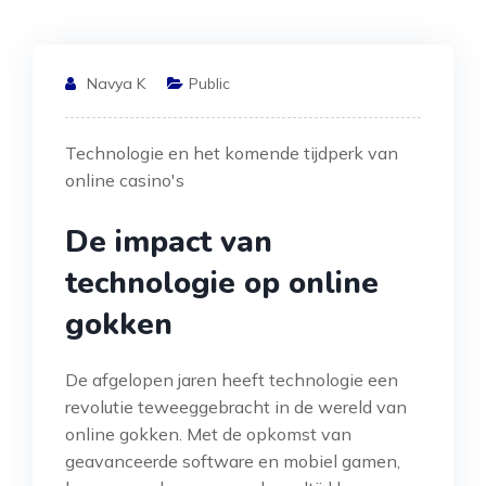
Navya K
Public
Technologie en het komende tijdperk van
online casino's
De impact van
technologie op online
gokken
De afgelopen jaren heeft technologie een
revolutie teweeggebracht in de wereld van
online gokken. Met de opkomst van
geavanceerde software en mobiel gamen,