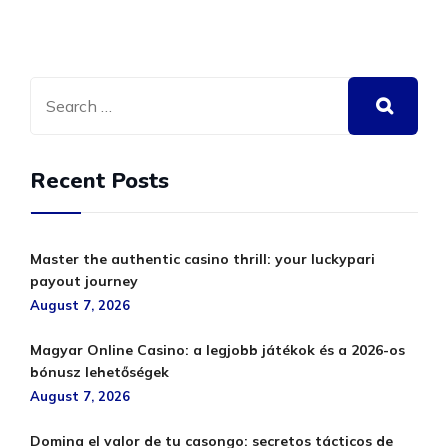
Recent Posts
Master the authentic casino thrill: your luckypari
payout journey
August 7, 2026
Magyar Online Casino: a legjobb játékok és a 2026-os
bónusz lehetőségek
August 7, 2026
Domina el valor de tu casongo: secretos tácticos de