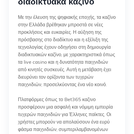
διαδικτυακά καζίνο
Με την έλευση της ψηφιακής εποχής, τα καζίνο
στην Ελλάδα βρέθηκαν μπροστά σε νέες
προκλήσεις και ευκαιρίες. Η αύξηση της
πρόσβασης στο διαδίκτυο και η εξέλιξη της
τεχνολογίας έχουν οδηγήσει στη δημιουργία
διαδικτυακών καζίνο, με χαρακτηριστικά όπως
τα live casino και η δυνατότητα παιχνιδιών
από κινητές συσκευές. Αυτή η μετάβαση έχει
διευρύνει τον ορίζοντα των τυχερών
παιχνιδιών, προσελκύοντας ένα νέο κοινό.
Πλατφόρμες όπως το Bet365 καζινο
προσφέρουν μια ασφαλή και νόμιμη εμπειρία
τυχερών παιχνιδιών για Έλληνες παίκτες. Οι
χρήστες μπορούν να απολαύσουν ένα ευρύ
φάσμα παιχνιδιών, συμπεριλαμβανομένων