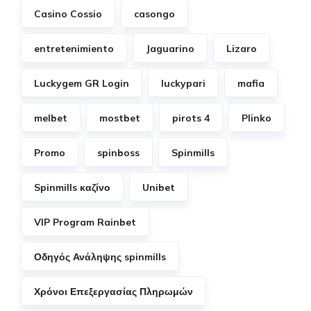
Casino Cossio
casongo
entretenimiento
Jaguarino
Lizaro
Luckygem GR Login
luckypari
mafia
melbet
mostbet
pirots 4
Plinko
Promo
spinboss
Spinmills
Spinmills καζίνο
Unibet
VIP Program Rainbet
Οδηγός Ανάληψης spinmills
Χρόνοι Επεξεργασίας Πληρωμών