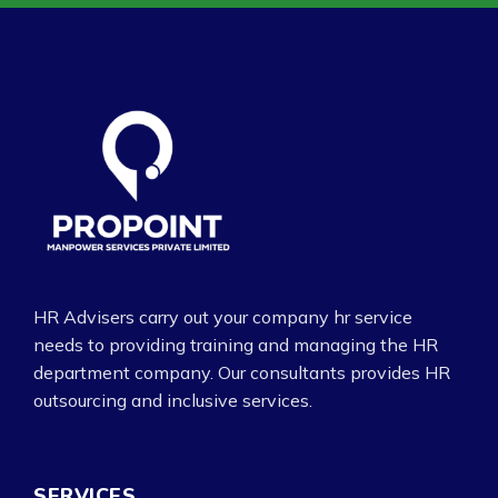
HR Advisers carry out your company hr service
needs to providing training and managing the HR
department company. Our consultants provides HR
outsourcing and inclusive services.
SERVICES