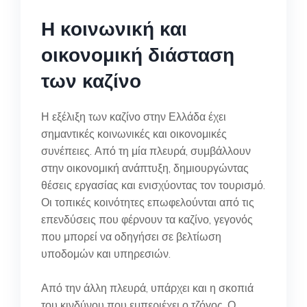
Η κοινωνική και
οικονομική διάσταση
των καζίνο
Η εξέλιξη των καζίνο στην Ελλάδα έχει
σημαντικές κοινωνικές και οικονομικές
συνέπειες. Από τη μία πλευρά, συμβάλλουν
στην οικονομική ανάπτυξη, δημιουργώντας
θέσεις εργασίας και ενισχύοντας τον τουρισμό.
Οι τοπικές κοινότητες επωφελούνται από τις
επενδύσεις που φέρνουν τα καζίνο, γεγονός
που μπορεί να οδηγήσει σε βελτίωση
υποδομών και υπηρεσιών.
Από την άλλη πλευρά, υπάρχει και η σκοπιά
του κινδύνου που εμπεριέχει ο τζόγος. Ο