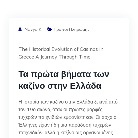
Navya K
Τρόποι Πληρωμής
The Historical Evolution of Casinos in
Greece A Journey Through Time
Τα πρώτα βήματα των
καζίνο στην Ελλάδα
Η ιστορία των καζίνο στην Ελλάδα ξεκινά από
τον 19ο αιώνα, όταν οι πρώτες μορφές
τυχερών παιχνιδιών εμφανίστηκαν. Οι αρχαίοι
Έλληνες είχαν ήδη μια παράδοση τυχερών
παιχνιδιών, αλλά η καζίνο ως οργανωμένος