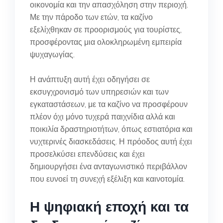
οικονομία και την απασχόληση στην περιοχή.
Με την πάροδο των ετών, τα καζίνο
εξελίχθηκαν σε προορισμούς για τουρίστες,
προσφέροντας μια ολοκληρωμένη εμπειρία
ψυχαγωγίας.
Η ανάπτυξη αυτή έχει οδηγήσει σε
εκσυγχρονισμό των υπηρεσιών και των
εγκαταστάσεων, με τα καζίνο να προσφέρουν
πλέον όχι μόνο τυχερά παιχνίδια αλλά και
ποικιλία δραστηριοτήτων, όπως εστιατόρια και
νυχτερινές διασκεδάσεις. Η πρόοδος αυτή έχει
προσελκύσει επενδύσεις και έχει
δημιουργήσει ένα ανταγωνιστικό περιβάλλον
που ευνοεί τη συνεχή εξέλιξη και καινοτομία.
Η ψηφιακή εποχή και τα