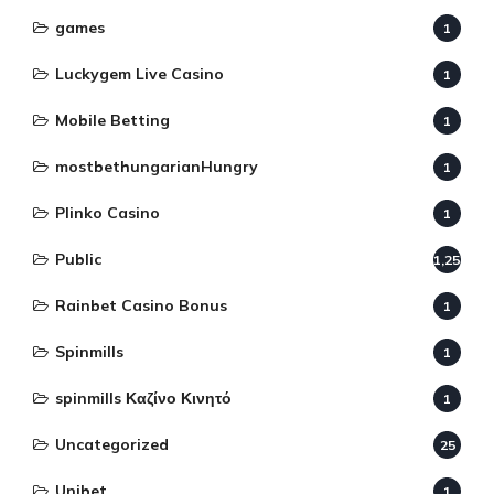
games
1
Luckygem Live Casino
1
Mobile Betting
1
mostbethungarianHungry
1
Plinko Casino
1
Public
1,255
Rainbet Casino Bonus
1
Spinmills
1
spinmills Καζίνο Κινητό
1
Uncategorized
25
Unibet
1