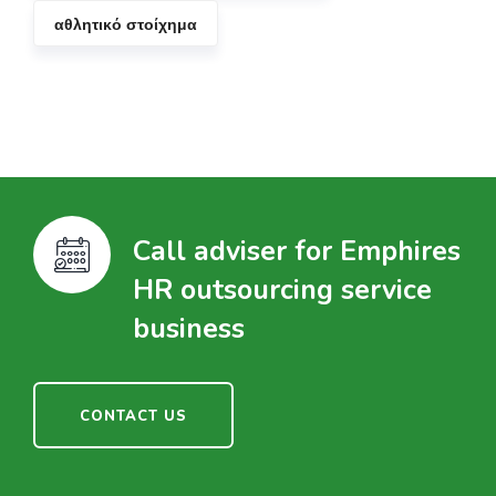
αθλητικό στοίχημα
Call adviser for Emphires
HR outsourcing service
business
CONTACT US