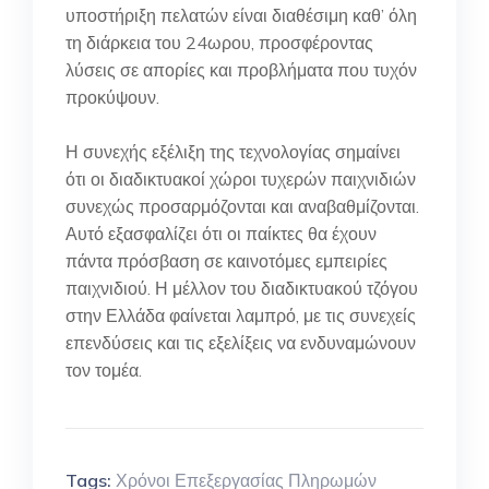
υποστήριξη πελατών είναι διαθέσιμη καθ’ όλη
τη διάρκεια του 24ωρου, προσφέροντας
λύσεις σε απορίες και προβλήματα που τυχόν
προκύψουν.
Η συνεχής εξέλιξη της τεχνολογίας σημαίνει
ότι οι διαδικτυακοί χώροι τυχερών παιχνιδιών
συνεχώς προσαρμόζονται και αναβαθμίζονται.
Αυτό εξασφαλίζει ότι οι παίκτες θα έχουν
πάντα πρόσβαση σε καινοτόμες εμπειρίες
παιχνιδιού. Η μέλλον του διαδικτυακού τζόγου
στην Ελλάδα φαίνεται λαμπρό, με τις συνεχείς
επενδύσεις και τις εξελίξεις να ενδυναμώνουν
τον τομέα.
Tags:
Χρόνοι Επεξεργασίας Πληρωμών