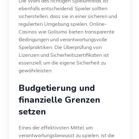
Die Wahl des richtigen Spielumfelds ist
ebenfalls entscheidend. Spieler sollten
sicherstellen, dass sie in einer sicheren und
regulierten Umgebung spielen. Online-
Casinos wie Golisimo bieten transparente
Bedingungen und verantwortungsvolle
Spielpraktiken. Die Überprüfung von
Lizenzen und Sicherheitszertifikaten ist
essenziell, um die eigene Sicherheit zu
gewährleisten.
Budgetierung und
finanzielle Grenzen
setzen
Eines der effektivsten Mittel, um
verantwortungsbewusst zu spielen, ist die