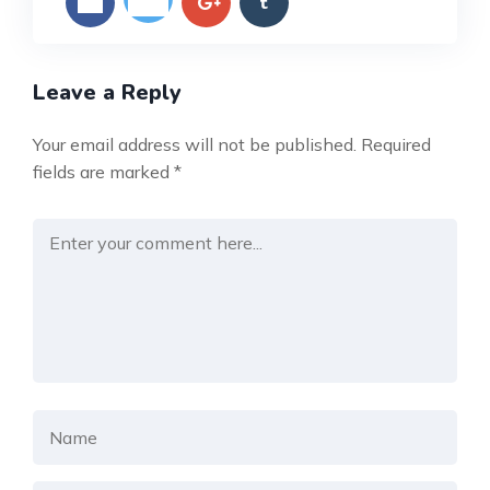
Leave a Reply
Your email address will not be published.
Required
fields are marked
*