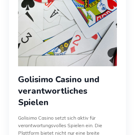
Golisimo Casino und
verantwortliches
Spielen
Golisimo Casino setzt sich aktiv für
verantwortungsvolles Spielen ein. Die
Plattform bietet nicht nur eine breite