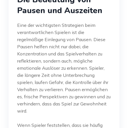
Pausen und Auszeiten
Eine der wichtigsten Strategien beim
verantwortlichen Spielen ist die
regelmäßige Einlegung von Pausen. Diese
Pausen helfen nicht nur dabei, die
Konzentration und das Spielverhalten zu
reflektieren, sondern auch, mögliche
emotionale Auslöser zu erkennen. Spieler,
die längere Zeit ohne Unterbrechung
spielen, laufen Gefahr, die Kontrolle über ihr
Verhalten zu verlieren. Pausen ermöglichen
es, frische Perspektiven zu gewinnen und zu
verhindern, dass das Spiel zur Gewohnheit
wird.
Wenn Spieler feststellen, dass sie häufig