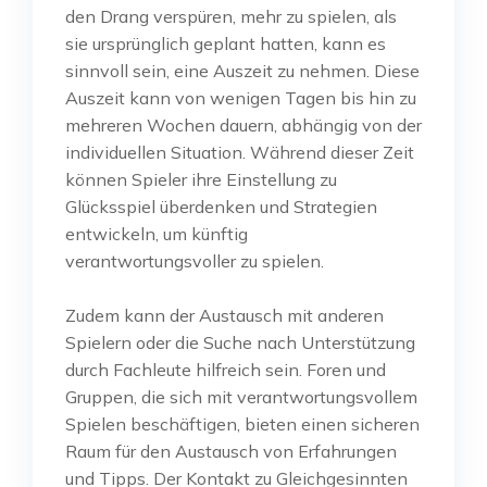
den Drang verspüren, mehr zu spielen, als
sie ursprünglich geplant hatten, kann es
sinnvoll sein, eine Auszeit zu nehmen. Diese
Auszeit kann von wenigen Tagen bis hin zu
mehreren Wochen dauern, abhängig von der
individuellen Situation. Während dieser Zeit
können Spieler ihre Einstellung zu
Glücksspiel überdenken und Strategien
entwickeln, um künftig
verantwortungsvoller zu spielen.
Zudem kann der Austausch mit anderen
Spielern oder die Suche nach Unterstützung
durch Fachleute hilfreich sein. Foren und
Gruppen, die sich mit verantwortungsvollem
Spielen beschäftigen, bieten einen sicheren
Raum für den Austausch von Erfahrungen
und Tipps. Der Kontakt zu Gleichgesinnten