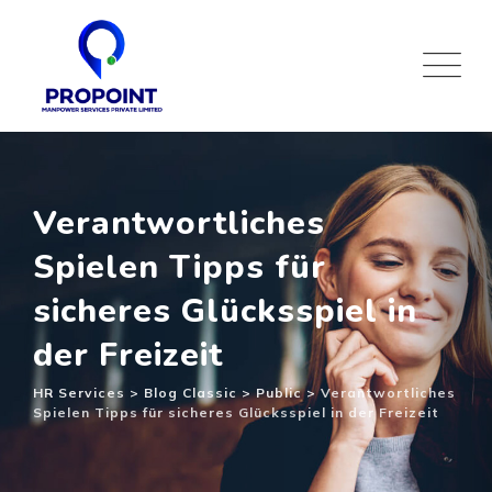
Skip
to
content
Verantwortliches
Spielen Tipps für
sicheres Glücksspiel in
der Freizeit
HR Services
>
Blog Classic
>
Public
>
Verantwortliches
Spielen Tipps für sicheres Glücksspiel in der Freizeit