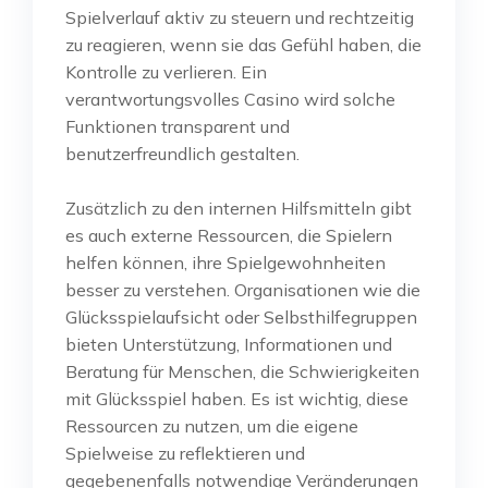
Spielverlauf aktiv zu steuern und rechtzeitig
zu reagieren, wenn sie das Gefühl haben, die
Kontrolle zu verlieren. Ein
verantwortungsvolles Casino wird solche
Funktionen transparent und
benutzerfreundlich gestalten.
Zusätzlich zu den internen Hilfsmitteln gibt
es auch externe Ressourcen, die Spielern
helfen können, ihre Spielgewohnheiten
besser zu verstehen. Organisationen wie die
Glücksspielaufsicht oder Selbsthilfegruppen
bieten Unterstützung, Informationen und
Beratung für Menschen, die Schwierigkeiten
mit Glücksspiel haben. Es ist wichtig, diese
Ressourcen zu nutzen, um die eigene
Spielweise zu reflektieren und
gegebenenfalls notwendige Veränderungen