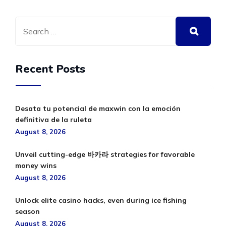
Recent Posts
Desata tu potencial de maxwin con la emoción
definitiva de la ruleta
August 8, 2026
Unveil cutting-edge 바카라 strategies for favorable
money wins
August 8, 2026
Unlock elite casino hacks, even during ice fishing
season
August 8, 2026