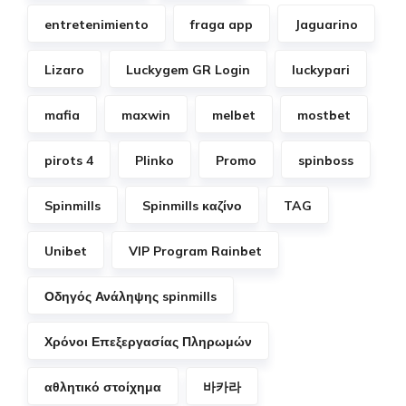
entretenimiento
fraga app
Jaguarino
Lizaro
Luckygem GR Login
luckypari
mafia
maxwin
melbet
mostbet
pirots 4
Plinko
Promo
spinboss
Spinmills
Spinmills καζίνο
TAG
Unibet
VIP Program Rainbet
Οδηγός Ανάληψης spinmills
Χρόνοι Επεξεργασίας Πληρωμών
αθλητικό στοίχημα
바카라