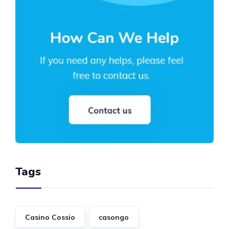
Tags
Casino Cossio
casongo