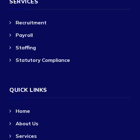
SERVICES
Recruitment
Payroll
Staffing
Statutory Compliance
QUICK LINKS
Home
About Us
Services