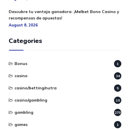
Descubre tu ventaja ganadora: ¡Melbet Bono Casino y
recompensas de apuestas!
August 8, 2026
Categories
Bonus
1
casino
34
casino/betting/nutra
5
casino/gambling
10
gambling
270
games
1