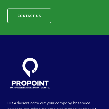
CONTACT US
HR Advisers carry out your company hr service