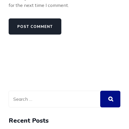
for the next time I comment.
Recent Posts