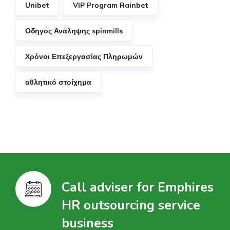
Unibet
VIP Program Rainbet
Οδηγός Ανάληψης spinmills
Χρόνοι Επεξεργασίας Πληρωμών
αθλητικό στοίχημα
Call adviser for Emphires
HR outsourcing service
business