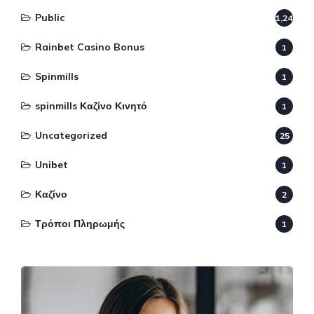
Public
1,247
Rainbet Casino Bonus
1
Spinmills
1
spinmills Καζίνο Κινητό
1
Uncategorized
25
Unibet
1
Καζίνο
2
Τρόποι Πληρωμής
1