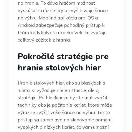
na hranie. To dáva hráčom možnosť
vyskúšať si rôzne hry a zvýšiť svoje šance
na výhru. Mobilná aplikácia pre iOS a
Android zabezpečuje pohodlný prístup k
hrám kedykoľvek a kdekoľvek, čo zvyšuje
celkový zážitok z hrania.
Pokročilé stratégie pre
hranie stolových hier
Hranie stolových hier, ako sú blackjack a
ruleta, si vyžaduje nielen šťastie, ale aj
stratégiu. Pri blackjacku by ste mali zvážiť
techniky ako je počítanie kariet, ktoré môže
výrazne zvýšiť vaše šance na výhru. Tento
prístup sa zameriava na sledovanie pomeru
vysokých a nízkych kariet, čo vám umožní