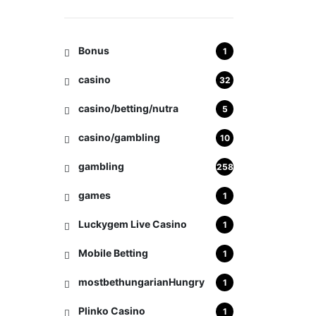
Bonus
1
casino
32
casino/betting/nutra
5
casino/gambling
10
gambling
258
games
1
Luckygem Live Casino
1
Mobile Betting
1
mostbethungarianHungry
1
Plinko Casino
1